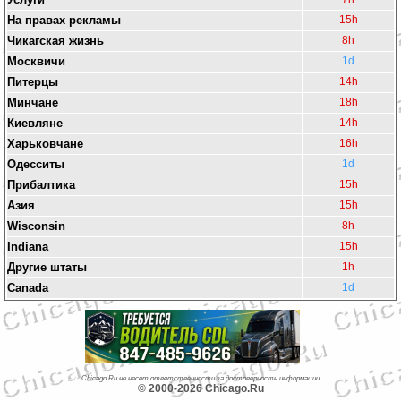
На правах рекламы
15h
Чикагская жизнь
8h
Москвичи
1d
Питерцы
14h
Минчане
18h
Киевляне
14h
Харьковчане
16h
Одесситы
1d
Прибалтика
15h
Азия
15h
Wisconsin
8h
Indiana
15h
Другие штаты
1h
Canada
1d
Chicago.Ru не несет ответственности за достоверность информации
© 2000-2026 Chicago.Ru