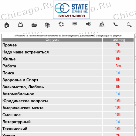
💞
💬
📢
🎪
📞
🏠
📺
📻
📚
🔍
chicago.ru не несет ответственности за достоверность размещаемой информации на форуме
Форумы
Last msg
Прочее
7h
Надо чаще встречаться
18h
Жилье
8h
Работа
3m
Поиск
1d
Здоровье и Спорт
8h
Знакомство, Любовь
8h
Автомобильное
1d
Юридические вопросы
16h
Американская мечта
18h
Смешное
15h
Литературный
1d
Технический
16h
Услуги
7h