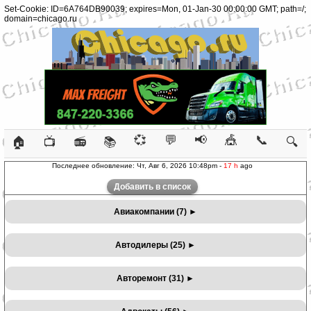
Set-Cookie: ID=6A764DB90039; expires=Mon, 01-Jan-30 00:00:00 GMT; path=/;
domain=chicago.ru
💞
💬
📢
🎪
📞
🏠
📺
📻
📚
🔍
Последнее обновление: Чт, Авг 6, 2026 10:48pm -
17 h
ago
Добавить в список
Авиакомпании (7)
►
Автодилеры (25)
►
Авторeмонт (31)
►