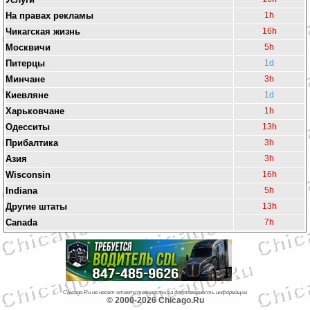
На правах рекламы
1h
Чикагская жизнь
16h
Москвичи
5h
Питерцы
1d
Минчане
3h
Киевляне
1d
Харьковчане
1h
Одесситы
13h
Прибалтика
3h
Азия
3h
Wisconsin
16h
Indiana
5h
Другие штаты
13h
Canada
7h
Chicago.Ru не несет ответственности за достоверность информации
© 2000-2026 Chicago.Ru