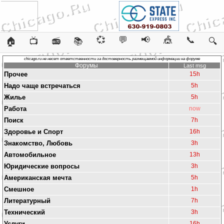
💞
💬
📢
🎪
📞
🏠
📺
📻
📚
🔍
chicago.ru не несет ответственности за достоверность размещаемой информации на форуме
Форумы
Last msg
Прочее
15h
Надо чаще встречаться
5h
Жилье
5h
Работа
now
Поиск
7h
Здоровье и Спорт
16h
Знакомство, Любовь
3h
Автомобильное
13h
Юридические вопросы
3h
Американская мечта
5h
Смешное
1h
Литературный
7h
Технический
3h
Услуги
16h