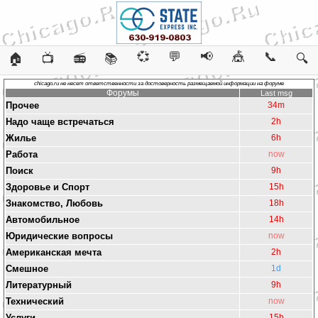
💞
💬
📢
🎪
📞
🏠
📺
📻
📚
🔍
chicago.ru не несет ответственности за достоверность размещаемой информации на форуме
Форумы
Last msg
Прочее
34m
Надо чаще встречаться
2h
Жилье
6h
Работа
now
Поиск
9h
Здоровье и Спорт
15h
Знакомство, Любовь
18h
Автомобильное
14h
Юридические вопросы
now
Американская мечта
2h
Смешное
1d
Литературный
9h
Технический
now
Услуги
15h