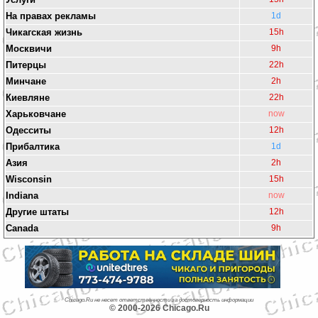
На правах рекламы
1d
Чикагская жизнь
15h
Москвичи
9h
Питерцы
22h
Минчане
2h
Киевляне
22h
Харьковчане
now
Одесситы
12h
Прибалтика
1d
Азия
2h
Wisconsin
15h
Indiana
now
Другие штаты
12h
Canada
9h
Chicago.Ru не несет ответственности за достоверность информации
© 2000-2026 Chicago.Ru