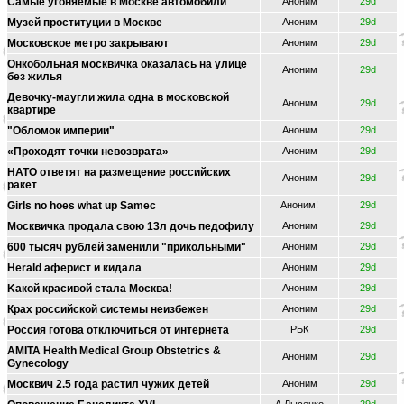
Cамые угоняемые в Москве автомобили
Аноним
29d
Музей проституции в Москве
Аноним
29d
Московское метро закрывают
Аноним
29d
Онкобольная москвичка оказалась на улице
Аноним
29d
без жилья
Девочку-маугли жила одна в московской
Аноним
29d
квартире
"Обломок империи"
Аноним
29d
«Проходят точки невозврата»
Аноним
29d
НАТО ответят на размещение российских
Аноним
29d
ракет
Girls no hoes what up Samec
Аноним!
29d
Москвичка продала свою 13л дочь педофилу
Аноним
29d
600 тысяч рублей заменили "прикольными"
Аноним
29d
Herald аферист и кидала
Аноним
29d
Kакой красивой стала Москва!
Аноним
29d
Крах российской системы неизбежен
Аноним
29d
Россия готова отключиться от интернета
РБК
29d
AMITA Health Medical Group Obstetrics &
Аноним
29d
Gynecology
Москвич 2.5 года растил чужих детей
Аноним
29d