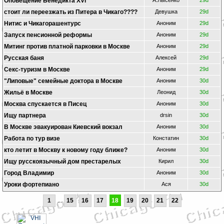
Оповещение Бенедикта XVI
А.Лысенко
29d
стоит ли переезжать из Питера в Чикаго????
Девушка
29d
Нитис и Чикагорашентурс
Аноним
29d
Запуск пенсионной реформы
Аноним
29d
Mитинг против платной парковки в Москве
Аноним
29d
Русская баня
Алексей
29d
Секс-туризм в Москве
Аноним
29d
"Липовые" семейные доктора в Москве
Аноним
30d
Жильё в Москве
Леонид
30d
Москва спускается в Писец
Аноним
30d
Ищу партнера
drsin
30d
В Москве эвакуирован Киевский вокзал
Аноним
30d
Работа по тур визе
Констатин
30d
кто летит в Москву к новому году ближе?
Аноним
30d
Ищу русскоязычный дом престарелых
Кирил
30d
Город Владимир
Аноним
30d
Уроки фортепиано
Ася
30d
1
...
15
16
17
18
19
20
21
22