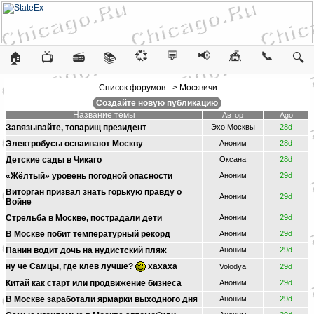
💞
💬
📢
🎪
📞
🏠
📺
📻
📚
🔍
Список форумов
> Москвичи
Создайте новую публикацию
Название темы
Автор
Ago
Завязывайте, товарищ президент
Эхо Москвы
28d
Электробусы осваивают Москву
Аноним
28d
Детские сады в Чикаго
Оксана
28d
«Жёлтый» уровень погодной опасности
Аноним
29d
Виторган призвал знать горькую правду о
Аноним
29d
Войне
Стрельба в Москве, пострадали дети
Аноним
29d
В Москве побит температурный рекорд
Аноним
29d
Панин водит дочь на нудистский пляж
Аноним
29d
ну че Самцы, где клев лучше?
хахаха
Volodya
29d
Китай как старт или продвижение бизнеса
Аноним
29d
В Москве заработали ярмарки выходного дня
Аноним
29d