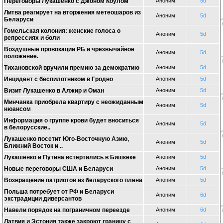
Переговоры Лукашенко с Джоном Коулом
Аноним
5d
Литва реагирует на вторжения метеошаров из
Аноним
5d
Беларуси
Гомельская колония: женские голоса о
Аноним
5d
репрессиях и боли
Воздушные провокации РБ и чрезвычайное
Аноним
5d
положение.
Тихановской вручили премию за демократию
Аноним
5d
Инцидент с беспилотником в Гродно
Аноним
5d
Визит Лукашенко в Алжир и Оман
Аноним
5d
Минчанка приобрела квартиру с неожиданным
Аноним
5d
нюансом
Информация о группе крови будет вноситься
Аноним
5d
в белорусские..
Лукашенко посетит Юго-Восточную Азию,
Аноним
5d
Ближний Восток и ..
Лукашенко и Путина встертились в Бишкеке
Аноним
5d
Новые переговоры США и Беларуси
Аноним
5d
Возвращение патриотов из беларуского плена
Аноним
5d
Польша потребует от РФ и Беларуси
Аноним
6d
экстрадиции диверсантов
Навели порядок на пограничном переезде
Аноним
6d
Латвия и Эстония также закроют границу с