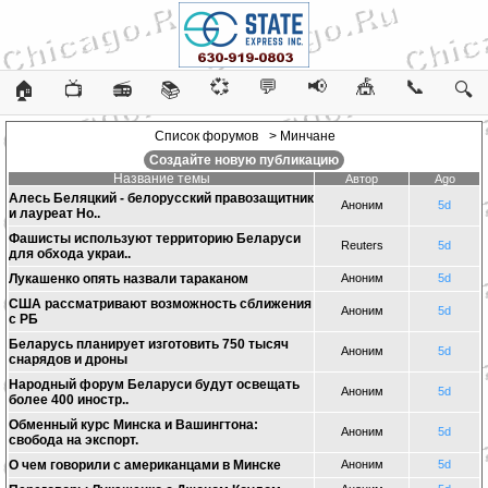
💞
💬
📢
🎪
📞
🏠
📺
📻
📚
🔍
Список форумов
> Минчане
Создайте новую публикацию
Название темы
Автор
Ago
Алесь Беляцкий - белорусский правозащитник
Аноним
5d
и лауреат Но..
Фашисты используют территорию Беларуси
Reuters
5d
для обхода украи..
Лукашенко опять назвали тараканом
Аноним
5d
США рассматривают возможность сближения
Аноним
5d
с РБ
Беларусь планирует изготовить 750 тысяч
Аноним
5d
снарядов и дроны
Народный форум Беларуси будут освещать
Аноним
5d
более 400 иностр..
Обменный курс Минска и Вашингтона:
Аноним
5d
свобода на экспорт.
O чем говорили с американцами в Минске
Аноним
5d