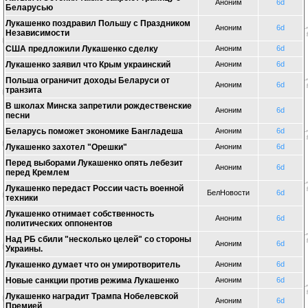
Аноним
6d
Беларусью
Лукашенко поздравил Польшу с Праздником
Аноним
6d
Независимости
США предложили Лукашенко сделку
Аноним
6d
Лукашенко заявил что Крым украинский
Аноним
6d
Польша ограничит доходы Беларуси от
Аноним
6d
транзита
В школах Минска запретили рождественские
Аноним
6d
песни
Беларусь поможет экономике Бангладеша
Аноним
6d
Лукашенко захотел "Орешки"
Аноним
6d
Перед выборами Лукашенко опять лебезит
Аноним
6d
перед Кремлем
Лукашенко передаст России часть военной
БелНовости
6d
техники
Лукашенко отнимает собственность
Аноним
6d
политических оппонентов
Над РБ сбили "несколько целей" со стороны
Аноним
6d
Украины.
Лукашенко думает что он умиротворитель
Аноним
6d
Новые санкции против режима Лукашенко
Аноним
6d
Лукашенко наградит Трампа Нобелевской
Аноним
6d
Премией