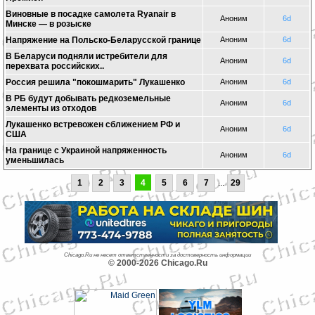
Виновные в посадке самолета Ryanair в
Аноним
6d
Минске — в розыске
Напряжение на Польско-Беларусской границе
Аноним
6d
В Беларуси подняли истребители для
Аноним
6d
перехвата российских..
Россия решила "покошмарить" Лукашенко
Аноним
6d
В РБ будут добывать редкоземельные
Аноним
6d
элементы из отходов
Лукашенко встревожен сближением РФ и
Аноним
6d
США
На границе с Украиной напряженность
Аноним
6d
уменьшилась
1
2
3
4
5
6
7
...
29
Chicago.Ru не несет ответственности за достоверность информации
© 2000-2026 Chicago.Ru