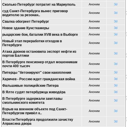
Cколько Петербург потратит на Мариуполь
Аноним
3d
суд Санкт-Петербурга вынес приговор
Аноним
3d
водителю за резонан..
Свалка обогреет Петербург
Аноним
3d
Новое здание Кунсткамеры
Аноним
3d
рыцарские бои, баталии XVIII века в Выборге
Аноним
3d
Новый этап переработки отходов в
Аноним
3d
Петербурге
Атака дронов остановила экспорт нефти из
Аноним
3d
портов Балтики
В Петербурге пенсионер отдал мошенникам
Аноним
3d
почти 400 тысяч
Питерцы "бетонируют" свои накопления
Аноним
3d
Харичев - Россию ждет гражданская война
Аноним
3d
Фальшивые полицейские Питера
Аноним
3d
В Ялте судят петербуржца живодёра
Аноним
3d
В Петербурге задержали замглавы
Аноним
3d
смольнинского комитета
Взрыв на военном объекте под Санкт-
Аноним
3d
Петербургом привёл к..
Власти Петербурга продолжили зачистку
Аноним
3d
Апраксина двора