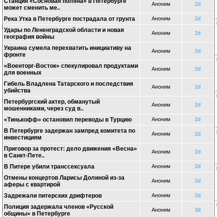
Станция «Сосновая поляна» в Петербурге
Аноним
2d
может сменить ме..
Река Утка в Петербурге пострадала от грунта
Аноним
2d
Удары по Лененградской области и новая
Аноним
2d
география войны
Украина сумела перехватить инициативу на
Аноним
2d
фронте
«Военторг-Восток» спекулировал продуктами
Аноним
2d
для военных
Гибель Владлена Татарского и последствия
Аноним
2d
убийства
Петербургский актер, обманутый
Аноним
2d
мошенниками, через суд в..
«Тинькофф» остановил переводы в Турцию
Аноним
2d
В Петербурге задержан зампред комитета по
Аноним
2d
инвестициям
Приговор за протест: дело движения «Весна»
Аноним
2d
в Санкт-Пете..
В Питере убили транссексуала
Аноним
2d
Отмены концертов Ларисы Долиной из-за
Аноним
2d
аферы с квартирой
Задрежали питерских дрифтеров
Аноним
2d
Полиция задержала членов «Русской
Аноним
3d
общины» в Петербурге