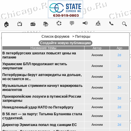
💞
💬
📢
🎪
📞
🏠
📺
📻
📚
🔍
Список форумов
> Питерцы
Создайте новую публикацию
Название темы
Автор
Ago
В петербургских школах повысят цены на
Аноним
2d
питание
Украинские БПЛ продолжают мстить
Аноним
2d
оккупантам
Петербуржцы берут автокредиты на дольше,
Аноним
2d
но остаются ос..
Музыкальные стриминги начнут маркировать
Аноним
2d
иноагентов
Проевропейские лозунги в путинской России
Аноним
2d
запрещены
Немедленный удар НАТО по Петербургу
Аноним
2d
В 56 лет — за парту: Татьяна Буланова стала
Аноним
2d
студенткой.
Директор Эрмитажа попал под санкции ЕС
Аноним
2d