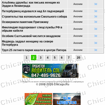
Альбомы дружбы: как письма женщин из
Аноним
3d
Эрдри и Ленинграда
Петербуржец издевался над 6л падчерицей
Аноним
3d
Строительства колокольни Смольного собора
Аноним
3d
Осквернили памятник Пригожину
Аноним
3d
Финляндия подозревает спецслужбы РФ в
Аноним
3d
обрыве кабеля
Особняк Салтыковой числится вещдоком
Аноним
3d
Медведь задрал женщину на севере
Аноним
3d
Петербурга
Труп 25 летнего парня нашли в центре Питера
Аноним
3d
1
2
3
4
5
6
7
...
20
Chicago.Ru не несет ответственности за достоверность информации
© 2000-2026 Chicago.Ru