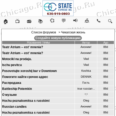
💞
💬
📢
🎪
📞
🏠
📺
📻
📚
🔍
Список форумов
> Чикагская жизнь
Создайте новую публикацию
Название темы
Автор
Ago
Teatr Atrium -- est' mnenia?
Аноним!
88d
Teatr Atrium -- est' mnenia?
Аноним!
88d
Motocikl na prodaju.
Vlad
88d
Ischu pevitcu
Vlad
88d
Posovetujte xoroshij bar v Downtown
Koshka
88d
Помогите найти срочно адрес
DENNIK
88d
Распродажа
Гость
88d
Battleship Potemkin
true russian ..
88d
О музыке
*.*
88d
Hochu poznakomitsa s russkimi
Oleg
88d
Russian candies
Аноним!
88d
Hochu poznakomitsa s russkimi
Oleg
88d