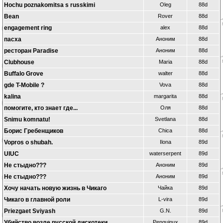
Hochu poznakomitsa s russkimi
Oleg
88d
Bean
Rover
88d
engagement ring
alex
88d
пасха
Аноним
88d
ресторан Paradise
Аноним
88d
Clubhouse
Maria
88d
Buffalo Grove
walter
88d
gde T-Mobile ?
Vova
88d
kalina
margarita
88d
помогите, кто знает где...
Оля
88d
Snimu komnatu!
Svetlana
88d
Борис Гребенщиков
Chica
88d
Vopros o shubah.
Ilona
89d
UIUC
waterserpent
89d
Не стыдно???
Аноним
89d
Не стыдно???
Аноним
89d
Хочу начать новую жизнь в Чикаго
Чайка
89d
Чикаго в главной роли
L-vira
89d
Priezgaet Sviyash
G.N.
89d
Убийство возле русской дискотеки
Penguinux
89d