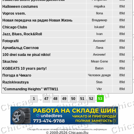
Halloween costumes
migalka
89d
Vopros vsem.
Ilona
89d
Новая передача на радио Новая Жизнь
Владимир
89d
Chicago Clubs
Iskatel'
89d
Jazz, Blues, Rock&Roll
Ivan
89d
Fotografii
Аноним!
89d
Арчибальд Светлов
Лана
89d
100 dnei suda ne pisal nikto!
Аноним!
89d
Skuchno
Mean Gene
89d
KGBEATS 10 years party!
Baton
89d
Погода в Чикаго
Человек дождя
89d
Raziskivautsya
Stas
89d
"Commanding Heights" WTTW11
Vitz
89d
1
...
47
48
49
50
51
52
53
Chicago.Ru не несет ответственности за достоверность информации
© 2000-2026 Chicago.Ru