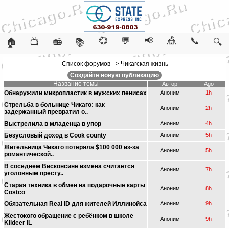
💞
💬
📢
🎪
📞
🏠
📺
📻
📚
🔍
Список форумов
> Чикагская жизнь
Создайте новую публикацию
Название темы
Автор
Ago
Обнаружили микропластик в мужских пенисах
Аноним
1h
Стрельба в больнице Чикаго: как
Аноним
2h
задержанный превратил о..
Выстрелила в младенца в упор
Аноним
4h
Безусловый доход в Cook county
Аноним
5h
Жительница Чикаго потеряла $100 000 из-за
Аноним
5h
романтической..
В соседнем Висконсине измена считается
Аноним
7h
уголовным престу..
Старая техника в обмен на подарочные карты
Аноним
8h
Costco
Обязательная Real ID для жителей Иллинойса
Аноним
9h
Жестокого обращениe с ребёнком в школе
Аноним
9h
Kildeer IL