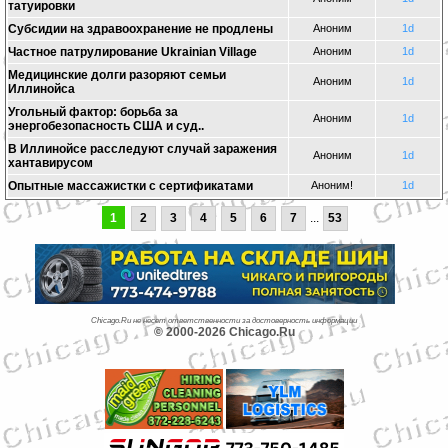
татуировки
Субсидии на здравоохранение не продлены
Аноним
1d
Частное патрулирование Ukrainian Village
Аноним
1d
Медицинские долги разоряют семьи
Аноним
1d
Иллинойса
Угольный фактор: борьба за
Аноним
1d
энергобезопасность США и суд..
В Иллинойсе расследуют случай заражения
Аноним
1d
хантавирусом
Опытные массажистки с сертификатами
Аноним!
1d
1
2
3
4
5
6
7
...
53
Chicago.Ru не несет ответственности за достоверность информации
© 2000-2026 Chicago.Ru