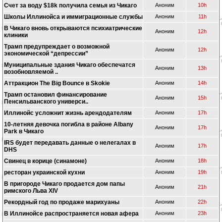
Счет за воду $18k получила семья из Чикаго
Аноним
10h
Школы Иллинойса и иммиграционные службы
Аноним
11h
В Чикаго вновь открываются психиатрические
Аноним
12h
клиники
Трамп предупреждает о возможной
Аноним
12h
экономической “депрессии”
Муниципальные здания Чикаго обеспечатся
Аноним
13h
возобновляемой ..
Аттракцион The Big Bounce в Skokie
Аноним
14h
Трамп остановил финансирование
Аноним
15h
Пенсильванского универси..
Иллинойс усложнит жизнь арендодателям
Аноним
17h
10-летняя девочка погибла в районе Albany
Аноним
17h
Park в Чикаго
IRS будет передавать данные о нелегалах в
Аноним
17h
DHS
Свинец в корице (синамоне)
Аноним
18h
ресторан украинской кухни
Аноним
19h
В пригороде Чикаго продается дом папы
Аноним
21h
римского Льва XIV
Рекордный год по продаже марихуаны
Аноним
22h
В Иллинойсе распространяется новая афера
Аноним
23h