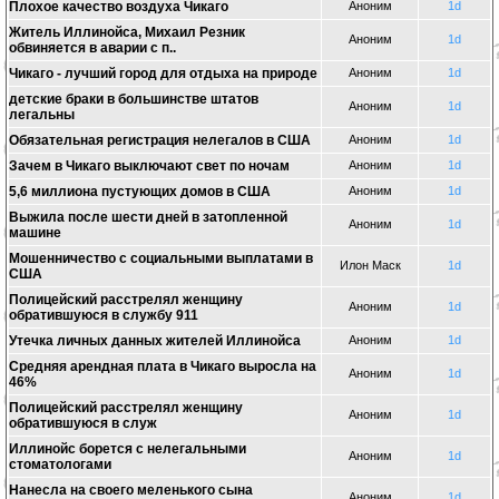
Плохое качество воздуха Чикаго
Аноним
1d
Житель Иллинойса, Михаил Резник
Аноним
1d
обвиняется в аварии с п..
Чикаго - лучший город для отдыха на природе
Аноним
1d
детские браки в большинстве штатов
Аноним
1d
легальны
Обязательная регистрация нелегалов в США
Аноним
1d
Зачем в Чикаго выключают свет по ночам
Аноним
1d
5,6 миллиона пустующих домов в США
Аноним
1d
Выжила после шести дней в затопленной
Аноним
1d
машине
Mошенничество с социальными выплатами в
Илон Маск
1d
США
Полицейский расстрелял женщину
Аноним
1d
обратившуюся в службу 911
Утечка личных данных жителей Иллинойса
Аноним
1d
Средняя арендная плата в Чикаго выросла на
Аноним
1d
46%
Полицейский расстрелял женщину
Аноним
1d
обратившуюся в служ
Иллинойс борется с нелегальными
Аноним
1d
стоматологами
Нанесла на своего меленького сына
Аноним
1d