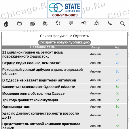
💞
💬
📢
🎪
📞
🏠
📺
📻
📚
🔍
Список форумов
> Одесситы
Создайте новую публикацию
Название темы
Автор
Ago
21 миллион гривен на ремонт дома
Аноним
7d
поврежденного фашистск..
Сердце видит больше, чем глаза"
Аноним
7d
Рекордный урожай арбузов и дынь в одесской
Аноним
7d
области
В Одессе не хватает водителей автобусов
Аноним
7d
Фашисты атаковали юг Одесской области
Аноним
8d
Московия опять обстреляла Одессу
Аноним
8d
Три года фашистской оккупации
Аноним
8d
Одномандатник
Аноним
8d
Удар по Днепру: количество жертв возросло
Аноним
8d
до 17
Представитель оптовой компании присвоила
Аноним
8d
деньги