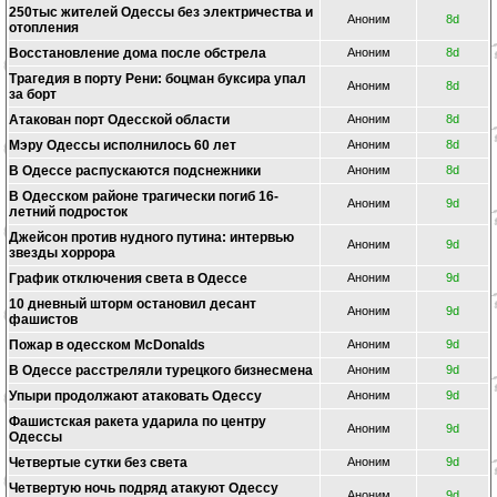
250тыс жителей Одессы без электричества и
Аноним
8d
отопления
Восстановление дома после обстрела
Аноним
8d
Трагедия в порту Рени: боцман буксира упал
Аноним
8d
за борт
Атакован порт Одесской области
Аноним
8d
Мэру Одессы исполнилось 60 лет
Аноним
8d
В Одессе распускаются подснежники
Аноним
8d
В Одесском районе трагически погиб 16-
Аноним
9d
летний подросток
Джейсон против нудного путина: интервью
Аноним
9d
звезды хоррора
График отключения света в Одессе
Аноним
9d
10 дневный шторм остановил десант
Аноним
9d
фашистов
Пожар в одесском McDonalds
Аноним
9d
В Одессе расстреляли турецкого бизнесмена
Аноним
9d
Упыри продолжают атаковать Одессу
Аноним
9d
Фашистская ракета ударила по центру
Аноним
9d
Одессы
Четвертые сутки без света
Аноним
9d
Четвертую ночь подряд атакуют Одессу
Аноним
9d