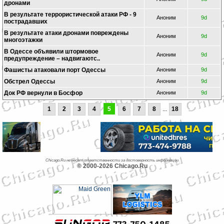
дронами
В результате террористической атаки РФ - 9
Аноним
9d
пострадавших
B результате атаки дронами повреждены
Аноним
9d
многоэтажки
В Одессе объявили штормовое
Аноним
9d
предупреждение – надвигаютс..
Фашисты атаковали порт Одессы
Аноним
9d
Обстрел Одессы
Аноним
9d
Док РФ вернули в Босфор
Аноним
9d
1
2
3
4
5
6
7
8
...
18
Chicago.Ru не несет ответственности за достоверность информации
© 2000-2026 Chicago.Ru