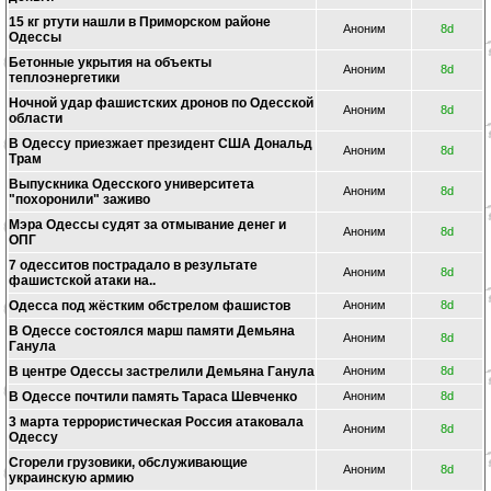
15 кг ртути нашли в Приморском районе
Аноним
8d
Одессы
Бетонные укрытия на объекты
Аноним
8d
теплоэнергетики
Ночной удар фашистских дронов по Одесской
Аноним
8d
области
В Одессу приезжает президент США Дональд
Аноним
8d
Трам
Выпускника Одесского университета
Аноним
8d
"похоронили" заживо
Мэра Одессы судят за отмывание денег и
Аноним
8d
ОПГ
7 одесситов пострадало в результате
Аноним
8d
фашистской атаки на..
Одесса под жёстким обстрелом фашистов
Аноним
8d
В Одессе состоялся марш памяти Демьяна
Аноним
8d
Ганула
В центре Одессы застрелили Демьяна Ганула
Аноним
8d
В Одессе почтили память Тараса Шевченко
Аноним
8d
3 марта террористическая Россия атаковала
Аноним
8d
Одессу
Сгорели грузовики, обслуживающие
Аноним
8d
украинскую армию