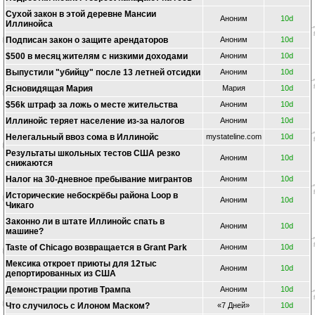
Сухой закон в этой деревне Мансии
Аноним
10d
Иллинойса
Подписан закон о защите арендаторов
Аноним
10d
$500 в месяц жителям с низкими доходами
Аноним
10d
Выпустили "убийцу" после 13 летней отсидки
Аноним
10d
Ясновидящая Мария
Мария
10d
$56k штраф за ложь о месте жительства
Аноним
10d
Иллинойс теряет население из-за налогов
Аноним
10d
Нелегальный ввоз сома в Иллинойс
mystateline.com
10d
Результаты школьных тестов США резко
Аноним
10d
снижаются
Налог на 30-дневное пребывание мигрантов
Аноним
10d
Исторические небоскрёбы района Loop в
Аноним
10d
Чикаго
Законно ли в штате Иллинойс спать в
Аноним
10d
машине?
Taste of Chicago возвращается в Grant Park
Аноним
10d
Мексика откроет приюты для 12тыс
Аноним
10d
депортированных из США
Демонстрации против Трампа
Аноним
10d
Что случилось с Илоном Маском?
«7 Дней»
10d