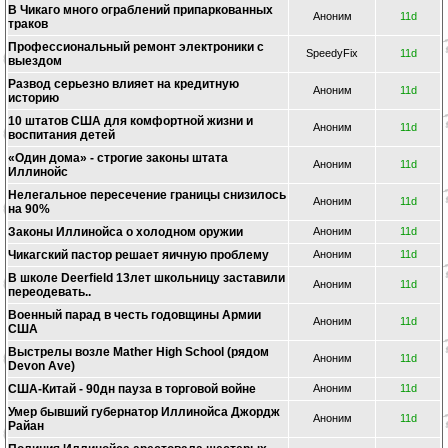
В Чикаго много ограблений припаркованных
Аноним
11d
траков
Профессиональный ремонт электроники с
SpeedyFix
11d
выездом
Развод серьезно влияет на кредитную
Аноним
11d
историю
10 штатов США для комфортной жизни и
Аноним
11d
воспитания детей
«Один дома» - строгие законы штата
Аноним
11d
Иллинойс
Нелегальное пересечение границы снизилось
Аноним
11d
на 90%
Законы Иллинойса о холодном оружии
Аноним
11d
Чикагский пастор решает яичную проблему
Аноним
11d
В школе Deerfield 13лет школьницу заставили
Аноним
11d
переодевать..
Военный парад в честь годовщины Армии
Аноним
11d
США
Выстрелы возле Mather High School (рядом
Аноним
11d
Devon Ave)
США-Китай - 90дн пауза в торговой войне
Аноним
11d
Умер бывший губернатор Иллинойса Джордж
Аноним
11d
Райан