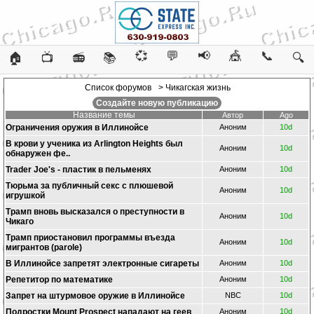
💞
💬
📢
🎪
📞
🏠
📺
📻
📚
🔍
Список форумов
> Чикагская жизнь
Создайте новую публикацию
Название темы
Автор
Ago
Ограничения оружия в Иллинойсе
Аноним
10d
В крови у ученика из Arlington Heights был
Аноним
10d
обнаружен фе..
Trader Joe's - пластик в пельменях
Аноним
10d
Тюрьма за публичный секс с плюшевой
Аноним
10d
игрушкой
Трамп вновь высказался о преступности в
Аноним
10d
Чикаго
Трамп приостановил программы въезда
Аноним
10d
мигрантов (parole)
В Иллинойсе запретят электронные сигареты
Аноним
10d
Репетитор по математике
Аноним
10d
Запрет на штурмовое оружие в Иллинойсе
NBC
10d
Подростки Mount Prospect нападают на геев
Аноним
10d