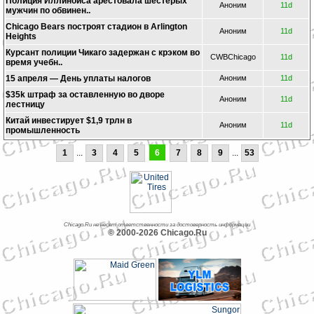
Полиция Иллинойса арестовала шестерых
Аноним
11d
мужчин по обвинен..
Chicago Bears построят стадион в Arlington
Аноним
11d
Heights
Курсант полиции Чикаго задержан с крэком во
CWBChicago
11d
время учебн..
15 апреля — День уплаты налогов
Аноним
11d
$35k штраф за оставленную во дворе
Аноним
11d
лестницу
Китай инвестирует $1,9 трлн в
Аноним
11d
промышленность
1
...
3
4
5
6
7
8
9
...
53
Chicago.Ru не несет ответственности за достоверность информации
© 2000-2026 Chicago.Ru