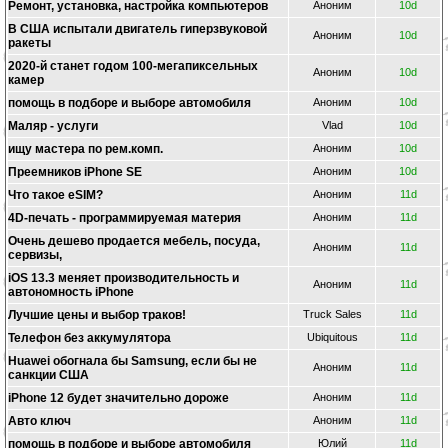
Ремонт, установка, настройка компьютеров
Аноним
10d
В США испытали двигатель гиперзвуковой
Аноним
10d
ракеты
2020-й станет годом 100-мегапиксельных
Аноним
10d
камер
помощь в подборе и выборе автомобиля
Аноним
10d
Маляр - услуги
Vlad
10d
ищу мастера по рем.комп.
Аноним
10d
Преемников iPhone SE
Аноним
10d
Что такое eSIM?
Аноним
11d
4D-печать - программируемая материя
Аноним
11d
Oчень дешево продается мебель, посуда,
Аноним
11d
сервизы,
iOS 13.3 меняет производительность и
Аноним
11d
автономность iPhone
Лучшие цены и выбор траков!
Truck Sales
11d
Телефон без аккумулятора
Ubiquitous
11d
Huawei обогнала бы Samsung, если бы не
Аноним
11d
санкции США
iPhone 12 будет значительно дороже
Аноним
11d
Авто ключ
Аноним
11d
помощь в подборе и выборе автомобиля
Юлий
11d