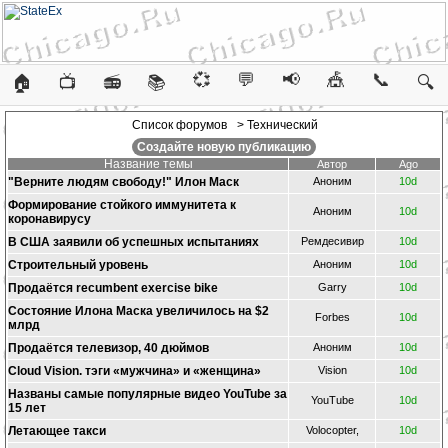
💞
💬
📢
🎪
📞
🏠
📺
📻
📚
🔍
Список форумов
> Технический
Создайте новую публикацию
Название темы
Автор
Ago
"Верните людям свободу!" Илон Маск
Аноним
10d
Формирование стойкого иммунитета к
Аноним
10d
коронавирусу
В США заявили об успешных испытаниях
Ремдесивир
10d
Строительный уровень
Аноним
10d
Продаётся recumbent exercise bike
Garry
10d
Состояние Илона Маска увеличилось на $2
Forbes
10d
млрд
Продаётся телевизор, 40 дюймов
Аноним
10d
Cloud Vision. тэги «мужчина» и «женщина»
Vision
10d
Названы самые популярные видео YouTube за
YouTube
10d
15 лет
Летающее такси
Volocopter,
10d