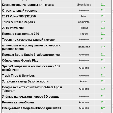
Компьютеры-импланты для мозга
Илон Маск
11d
Строительный уровень
Аноним
11d
2013 Volvo 780 $32,950
Max
11d
Truck & Trailer Repairs
Complete
11d
2015 Volvo 780
Павел
11d
Продаю трак вольво 780
павел
11d
Треснуло стекло на задней камере
Аноним
11d
шпионские микронаушники размером с
Monorean
11d
рисовое зерно
Продам Beats Studio 3, абсолютно new
Аноним
11d
Обновление Google Play
Аноним
11d
SpaceX отправит в космос останки 152
Аноним
11d
покойников
Truck Tires & Services
Аноним
11d
Установка камер безопасности
Алекс
11d
Google Ассистент читает из WhatsApp и
Аноним
11d
Telegram
Учёные напечатали первое 3D сердце
Аноним
11d
Ремонт автомобилей
Аноним
11d
Специальная модель iPhone для Китая
Аноним
12d