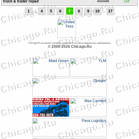
Truck & trailer repair
Аноним
12d
1
...
4
5
6
7
8
9
10
...
27
Chicago.Ru не несет ответственности за достоверность информации
© 2000-2026 Chicago.Ru