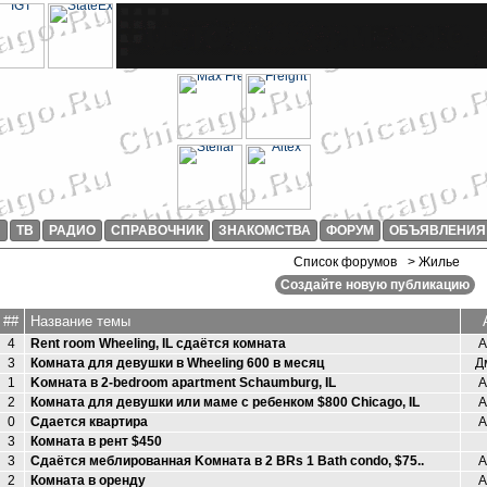
И
ТВ
РАДИО
СПРАВОЧНИК
ЗНАКОМСТВА
ФОРУМ
ОБЪЯВЛЕНИЯ
Список форумов
> Жилье
Создайте новую публикацию
##
Название темы
4
Rent room Wheeling, IL сдаётся комната
А
3
Комната для девушки в Wheeling 600 в месяц
Д
1
Kомната в 2-bedroom apartment Schaumburg, IL
А
2
Комната для девушки или маме с ребенком $800 Chicago, IL
А
0
Сдается квартира
А
3
Комната в рент $450
3
Сдаётся меблированная Kомнатa в 2 BRs 1 Bath condo, $75..
А
2
Комната в оренду
А