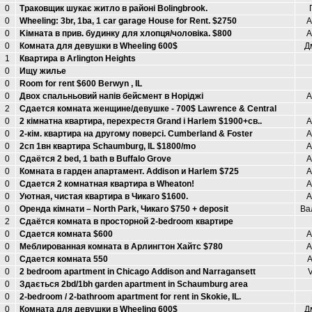
0
Траковщик шукає житло в районі Bolingbrook.
0
Wheeling: 3br, 1ba, 1 car garage House for Rent. $2750
А
0
Kімната в прив. будинку для хлопця/чоловіка. $800
А
0
Комната для девушки в Wheeling 600$
Д
1
Квартира в Arlington Heights
0
Ищу жилье
0
Room for rent $600 Berwyn , IL
0
Двох спальньовий напів бейсмент в Норіджі
А
2
Сдается комната женщине/девушке - 700$ Lawrence & Central
0
2 кімнатна квартира, перехрестя Grand i Harlem $1900+св..
А
0
2-кім. квартира на другому поверсі. Cumberland & Foster
А
0
2cп 1вн квартира Schaumburg, IL $1800/mo
А
0
Сдаётся 2 bed, 1 bath в Buffalo Grove
А
0
Комната в гарден апартамент. Addison и Harlem $725
А
0
Сдается 2 комнатная квартира в Wheaton!
А
0
Уютная, чистая квартира в Чикаго $1600.
А
0
Оренда кімнати – North Park, Чикаго $750 + deposit
Ва
2
Сдаётся комната в просторной 2-bedroom квартире
0
Сдается комната $600
А
0
Меблированная комната в Арлингтон Хайтс $780
А
0
Сдается комната 550
А
0
2 bedroom apartment in Chicago Addison and Narragansett
V
0
Здається 2bd/1bh garden apartment in Schaumburg area
0
2-bedroom / 2-bathroom apartment for rent in Skokie, IL.
0
Комната для девушки в Wheeling 600$
Д