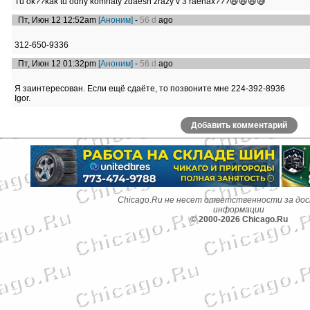
Tu ok??kak tu odny komnaty zdaesh zrazy v 3 raenax???😆😆😆😅
Пт, Июн 12 12:52am
[Аноним]
-
56 d
ago
312-650-9336
Пт, Июн 12 01:32pm
[Аноним]
-
56 d
ago
Я заинтересован. Если ещё сдаёте, то позвоните мне 224-392-8936
Igor.
Добавить комментарий
Chicago.Ru не несет ответственности за до
информации
© 2000-2026 Chicago.Ru