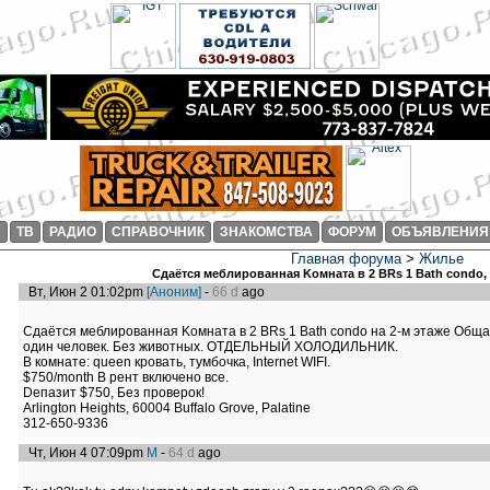
И
ТВ
РАДИО
СПРАВОЧНИК
ЗНАКОМСТВА
ФОРУМ
ОБЪЯВЛЕНИЯ
Главная форума
>
Жилье
Сдаётся меблированная Kомнатa в 2 BRs 1 Bath condo, $
Вт, Июн 2 01:02pm
[Аноним]
-
66 d
ago
Сдаётся меблированная Kомнатa в 2 BRs 1 Bath condo на 2-м этаже Обща
один человек. Без животных. ОТДЕЛЬНЫЙ ХОЛОДИЛЬНИК.
B комнатe: queen кровать, тумбочка, Internet WIFI.
$750/month В рент включено все.
Dепазит $750, Без проверок!
Arlington Heights, 60004 Buffalo Grove, Palatine
312-650-9336
Чт, Июн 4 07:09pm
M
-
64 d
ago