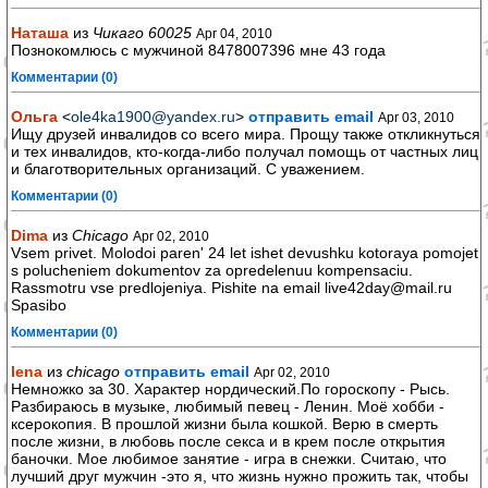
Наташа
из
Чикаго 60025
Apr 04, 2010
Познокомлюсь с мужчиной 8478007396 мне 43 года
Комментарии (0)
Ольга
<
ole4ka1900@yandex.ru
>
отправить email
Apr 03, 2010
Ищу друзей инвалидов со всего мира. Прощу также откликнуться
и тех инвалидов, кто-когда-либо получал помощь от частных лиц
и благотворительных организаций. С уважением.
Комментарии (0)
Dima
из
Chicago
Apr 02, 2010
Vsem privet. Molodoi paren' 24 let ishet devushku kotoraya pomojet
s polucheniem dokumentov za opredelenuu kompensaciu.
Rassmotru vse predlojeniya. Pishite na email live42day@mail.ru
Spasibo
Комментарии (0)
lena
из
chicago
отправить email
Apr 02, 2010
Немножко за 30. Характер нордический.По гороскопу - Рысь.
Разбираюсь в музыке, любимый певец - Ленин. Моё хобби -
ксерокопия. В прошлой жизни была кошкой. Верю в смерть
после жизни, в любовь после секса и в крем после открытия
баночки. Мое любимое занятие - игра в снежки. Считаю, что
лучший друг мужчин -это я, что жизнь нужно прожить так, чтобы