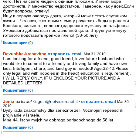
чего. Нет на свете людей с одними плюсами. У меня море
достоинств. И множество недостатков. Наверное, как у всех.Если
будут вопросы, отвечу!
Ищу в первую очередь друга, который может стать спутником
жизни... Человек, с которым я смогу разделить беды и радости
Крепkoгo, сильнoго, волевoго,здоровoго мужчинy не альфонсa.
Умеюшего добиваться поставленной цели. В трудную минуту
готовoго подставить крепкое плечо! (38-50 лет)
Комментарии (0)
Devushka-krasavitsa
отправить email
Mar 31, 2010
I am looking for a friend, good friend, lover,future husband who
would like to commit to a friendly and loving family and have own
kids. Intelligent, sharp, and kind guy is needed! Age:32-40.Please,
only legal and with noodles in the head( education is requirement).
I WILL REPLY ONLY, IF U ENCLOSE YOUR PICTURE AND A
DETAILED LETTER!
Комментарии (0)
Jenia
из
Israel
<
egein@netvision.net.il
>
отправить email
Mar 30,
2010
Bydy rada znakomstvy dlia serieznoi zeli. Vozmojen repeesd ili
projivanie v Israele.
Mne 44. Ischy myjchiny dobrogo,poriadochnogo do 58 let.
Комментарии (0)