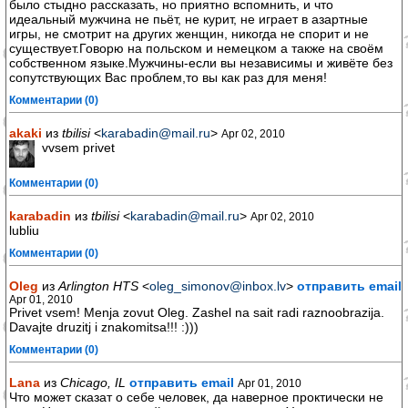
было стыдно рассказать, но приятно вспомнить, и что
идеальный мужчина не пьёт, не курит, не играет в азартные
игры, не смотрит на других женщин, никогда не спорит и не
существует.Говорю на польском и немецком а также на своём
собственном языке.Мужчины-если вы независимы и живёте без
сопутствующих Вас проблем,то вы как раз для меня!
Комментарии (0)
akaki
из
tbilisi
<
karabadin@mail.ru
>
Apr 02, 2010
vvsem privet
Комментарии (0)
karabadin
из
tbilisi
<
karabadin@mail.ru
>
Apr 02, 2010
lubliu
Комментарии (0)
Oleg
из
Arlington HTS
<
oleg_simonov@inbox.lv
>
отправить email
Apr 01, 2010
Privet vsem! Menja zovut Oleg. Zashel na sait radi raznoobrazija.
Davajte druzitj i znakomitsa!!! :)))
Комментарии (0)
Lana
из
Chicago, IL
отправить email
Apr 01, 2010
Что может сказат о себе человек, да наверное проктически не