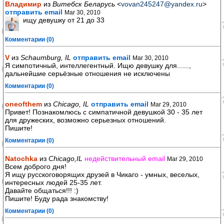
Владимир
из
Витебск Беларусь
<
vovan245247@yandex.ru
>
отправить email
Mar 30, 2010
ищу девушку от 21 до 33
Комментарии (0)
V
из
Schaumburg, IL
отправить email
Mar 30, 2010
Я симпотичный, интеллегентный. Ищю девушку для......,
дальнейшие серьёзные отношения не исключены
Комментарии (0)
oneofthem
из
Chicago, IL
отправить email
Mar 29, 2010
Привет! Познакомлюсь с симпатичной девушкой 30 - 35 лет
для дружеских, возможно серьезных отношений.
Пишите!
Комментарии (0)
Natochka
из
Chicago,IL
недействительный email
Mar 29, 2010
Всем доброго дня!
Я ищу русскоговорящих друзей в Чикаго - умных, веселых,
интересных людей 25-35 лет.
Давайте общаться!!! :)
Пишите! Буду рада знакомству!
Комментарии (0)