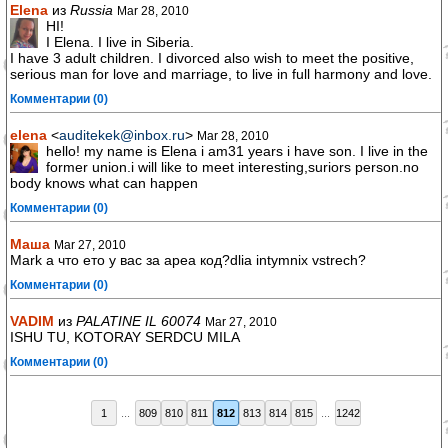
Elena
из
Russia
Mar 28, 2010
HI!
I Elena. I live in Siberia.
I have 3 adult children. I divorced also wish to meet the positive,
serious man for love and marriage, to live in full harmony and love.
Комментарии (0)
elena
<
auditekek@inbox.ru
>
Mar 28, 2010
hello! my name is Elena i am31 years i have son. I live in the
former union.i will like to meet interesting,suriors person.no
body knows what can happen
Комментарии (0)
Maша
Mar 27, 2010
Mark а что ето у вас за ареа код?dlia intymnix vstrech?
Комментарии (0)
VADIM
из
PALATINE IL 60074
Mar 27, 2010
ISHU TU, KOTORAY SERDCU MILA
Комментарии (0)
1
...
809
810
811
812
813
814
815
...
1242