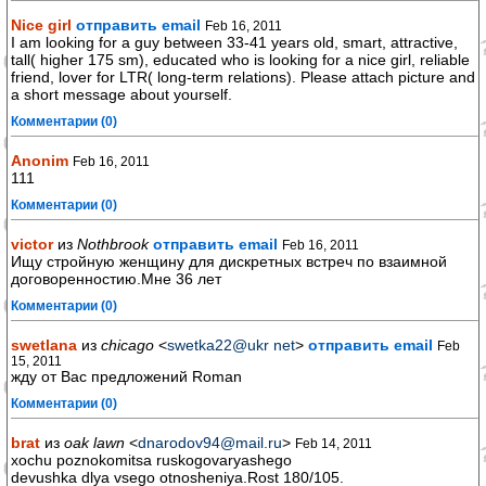
Nice girl
отправить email
Feb 16, 2011
I am looking for a guy between 33-41 years old, smart, attractive,
tall( higher 175 sm), educated who is looking for a nice girl, reliable
friend, lover for LTR( long-term relations). Please attach picture and
a short message about yourself.
Комментарии (0)
Anonim
Feb 16, 2011
111
Комментарии (0)
victor
из
Nothbrook
отправить email
Feb 16, 2011
Ищу стройную женщину для дискретных встреч по взаимной
договоренностию.Мне 36 лет
Комментарии (0)
swetlana
из
chicago
<
swetka22@ukr net
>
отправить email
Feb
15, 2011
жду от Вас предложений Roman
Комментарии (0)
brat
из
oak lawn
<
dnarodov94@mail.ru
>
Feb 14, 2011
xochu poznokomitsa ruskogovaryashego
devushka dlya vsego otnosheniya.Rost 180/105.