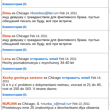
Комментарии (0)
Dima
из
Chicago
<
foxinbox@list.ru
>
Feb 14, 2011
ищу девушку с гражданством для фиктивного брака. пустых
обещаний писать не буду, всё при встрече.
Комментарии (0)
Dima
из
Chicago
Feb 14, 2011
ищу девушку с гражданством для фиктивного брака. пустых
обещаний писать не буду, всё при встрече.
Комментарии (0)
Lena
из
Chicago
отправить email
Feb 14, 2011
Hochy poznakomutcya c myzchunoy 34-40 let
Комментарии (0)
Xochy genitsya serezno
из
Chicago
отправить email
Feb 14,
2011
G e n y s',problemi s dokymentami neimeu, vozrast ot 21 do 40,
rost ot 150 do 163. V strane davno.
Комментарии (0)
NURJAN
из
Chicago, IL
<
nurba_s@mail.ru
>
Feb 13, 2011
Privetstvuyu.mne 25 znakomlyus s devchenkami.dlya obwenia.