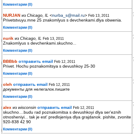
Комментарии (0)
NURJAN
из
Chicago, IL
<
nurba_s@mail.ru
>
Feb 13, 2011
Privetstvuyu.mne 25 znakomlyus s devchenkami.dlya obwenia.
Комментарии (0)
nurik
из
Chicago, IL
Feb 13, 2011
Znakomlyus s devchenkami.skuchno...
Комментарии (0)
BBBbb
отправить email
Feb 12, 2011
Privet. Hochu poznakomitsya s devushkoy 25-30
Комментарии (0)
oleh
отправить email
Feb 12, 2011
документы для нелегалок.пишите
Комментарии (0)
alex
из
wisconsin
отправить email
Feb 12, 2011
skuchno....budu rad poznakomitsa s devushkoyi dlya ser'eznih
otnosheniyi... tak je est' predlojeniya dlya grajdanok. pishite, zvonite
920-838 42 90
Комментарии (0)