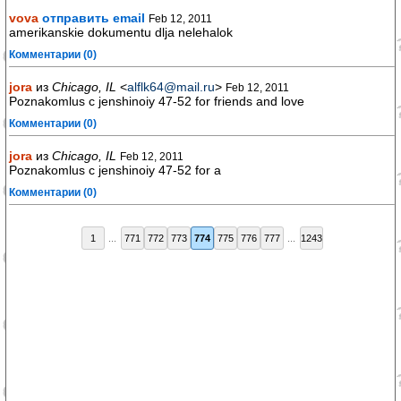
vova
отправить email
Feb 12, 2011
amerikanskie dokumentu dlja nelehalok
Комментарии (0)
jora
из
Chicago, IL
<
alflk64@mail.ru
>
Feb 12, 2011
Poznakomlus c jenshinoiy 47-52 for friends and love
Комментарии (0)
jora
из
Chicago, IL
Feb 12, 2011
Poznakomlus c jenshinoiy 47-52 for a
Комментарии (0)
1
...
771
772
773
774
775
776
777
...
1243