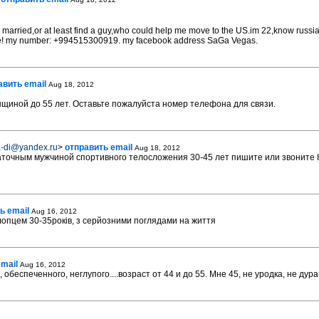
t married,or at least find a guy,who could help me move to the US.im 22,know russian
life! my number: +994515300919. my facebook address SaGa Vegas.
авить email
Aug 18, 2012
нщиной до 55 лет. Оставьте пожалуйста номер телефона для связи.
a-di@yandex.ru
>
отправить email
Aug 18, 2012
аточным мужчиной спортивного телосложения 30-45 лет пишите или звоните 8
ь email
Aug 16, 2012
опцем 30-35років, з серйозними поглядами на життя
mail
Aug 16, 2012
обеспеченного, неглупого....возраст от 44 и до 55. Мне 45, не уродка, не дура.