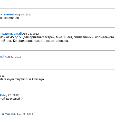
ить email
Aug 24, 2012
u usa mne 30
тправить email
Aug 23, 2012
мой от 45 до 55 для приятных встреч. Мне 36 лет, симпатичный, нормальног
сняйтесь. Конфиденциальность гарантирована.
ail
Aug 22, 2012
2012
nteresnym mujchinoi iz Chicago.
l
Aug 22, 2012
ной девушкой :)
5@mail.ru
>
Aug 21, 2012