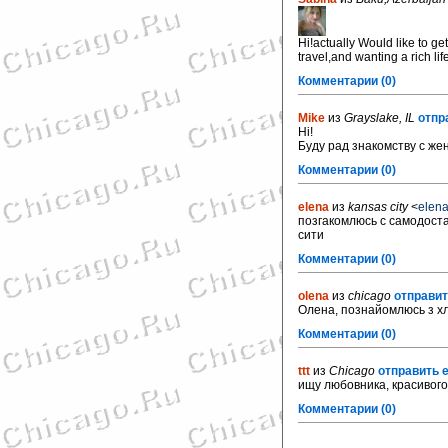
Hi!actually Would like to ge
travel,and wanting a rich 
Комментарии (0)
Mike
из
Grayslake, IL
отпр
Hi!
Буду рад знакомству с же
Комментарии (0)
elena
из
kansas city
<
elen
позгакомлюсь с самодост
сити
Комментарии (0)
olena
из
chicago
отправит
Олена, познайомлюсь з хл
Комментарии (0)
ttt
из
Chicago
отправить e
ищу любовника, красивого, 
Комментарии (0)