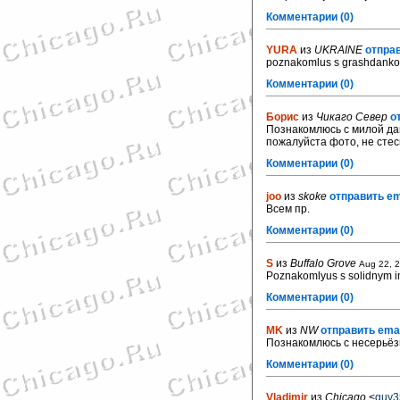
Комментарии (0)
YURA
из
UKRAINE
отправ
poznakomlus s grashdanko
Комментарии (0)
Борис
из
Чикаго Север
о
Познакомлюсь с милой да
пожалуйста фото, не сте
Комментарии (0)
joo
из
skoke
отправить em
Всем пр.
Комментарии (0)
S
из
Buffalo Grove
Aug 22, 
Poznakomlyus s solidnym i
Комментарии (0)
MK
из
NW
отправить emai
Познакомлюсь с несерьёз
Комментарии (0)
Vladimir
из
Chicago
<
guy3