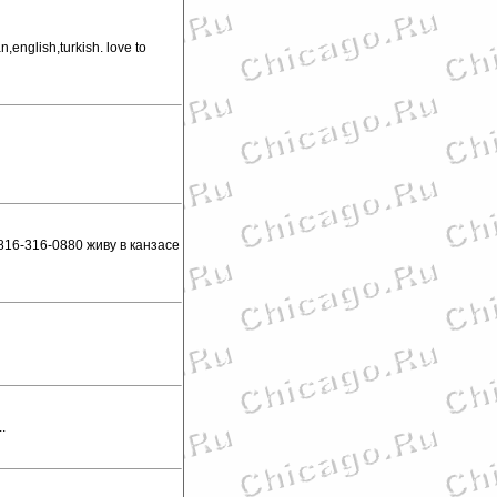
,english,turkish. love to
16-316-0880 живу в канзасе
.