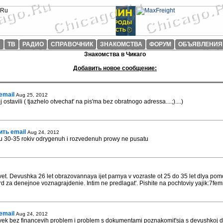
И
ТВ
РАДИО
СПРАВОЧНИК
ЗНАКОМСТВА
ФОРУМ
ОБЪЯВЛЕНИЯ
Знакомства в Чикаго
Добавить новое сообщение:
email
Aug 25, 2012
j ostavili ( tjazhelo otvechat' na pis'ma bez obratnogo adressa....;)....)
ить email
Aug 24, 2012
u 30-35 rokiv odrygenuh i rozvedenuh prowy ne pusatu
t. Devushka 26 let obrazovannaya ijet parnya v vozraste ot 25 do 35 let dlya pomo
rd za denejnoe voznagrajdenie. Intim ne predlagat'. Pishite na pochtoviy yajik:7fe
email
Aug 24, 2012
vek bez financevih problem i problem s dokumentami poznakomit'sja s devushkoj do 