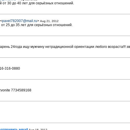
 от 30 до 40 лет для серьёзных отношений.
<
pavel782007@mail.ru
>
Aug 21, 2012
от 25 до 35 лет для серьёзных отношений.
арень 24года ищу мужчину нетрадиционной ориентации любого возраста!!! з
816-316-0880
 zvonite 7734589168
отправить email
Aug 18, 2012