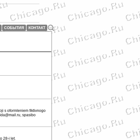
СОБЫТИЯ
КОНТАКТ
ji s oformleniem fiktivnogo
mida@mail.ru, spasibo
28-i let.