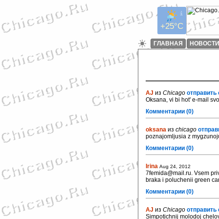
+25°C
ГЛАВНАЯ
НОВОСТ
AJ
из
Chicago
отправить 
Oksana, vi bi hot' e-mail svo
Комментарии (0)
oksana
из
chicago
отправ
poznajomljusia z mygzunoj
Комментарии (0)
Irina
Aug 24, 2012
7femida@mail.ru. Vsem prive
braka i poluchenii green ca
Комментарии (0)
AJ
из
Chicago
отправить 
Simpotichnij molodoj chelo