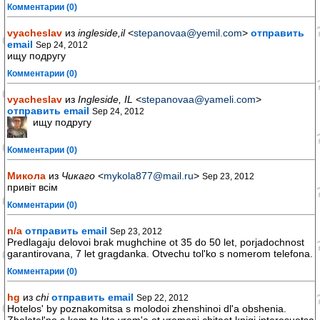
Комментарии (0)
vyacheslav
из
ingleside,il
<
stepanovaa@yemil.com
>
отправить
email
Sep 24, 2012
ищу подругу
Комментарии (0)
vyacheslav
из
Ingleside, IL
<
stepanovaa@yameli.com
>
отправить email
Sep 24, 2012
ищу подругу
Комментарии (0)
Микола
из
Чикаго
<
mykola877@mail.ru
>
Sep 23, 2012
привіт всім
Комментарии (0)
n/a
отправить email
Sep 23, 2012
Predlagaju delovoi brak mughchine ot 35 do 50 let, porjadochnost
garantirovana, 7 let gragdanka. Otvechu tol'ko s nomerom telefona.
Комментарии (0)
hg
из
chi
отправить email
Sep 22, 2012
Hotelos' by poznakomitsa s molodoi zhenshinoi dl'a obshenia.