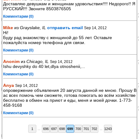
Доставляю девушкам и женщинам удовольствия!!!! Недорого!! Я
РУССКИЙ!!! Звоните 8503876505
Комментарии (0)
Mike
из
Grayslake, IL
отправить email
Sep 14, 2012
Hi!
Буду рад знакомству с женщиной до 55 лет. Оставьте
пожалуйста номер телефона для связи.
Комментарии (0)
Anonim
из
Chicago, IL
Sep 14, 2012
Ishu devyshky do 40 let,dlya otnoshenii,...
Комментарии (0)
Anya
Sep 14, 2012
опровержение объявления 20 августа данной не мною. Прошу В
ас всех помочь чем сможете, готова помогать во всём хозяйстве
бесплатно в обмен на приют и еды, меня и моей дочки. 1-773-
458-9168
Комментарии (0)
1
...
696
697
698
699
700
701
702
...
1243