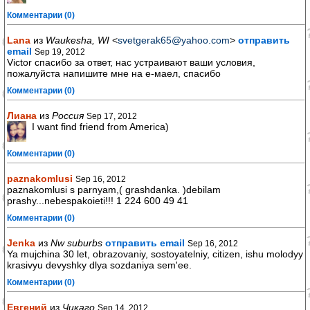
Комментарии (0)
Lana
из
Waukesha, WI
<
svetgerak65@yahoo.com
>
отправить
email
Sep 19, 2012
Victor спасибо за ответ, нас устраивают ваши условия,
пожалуйста напишите мне на е-маел, спасибо
Комментарии (0)
Лиана
из
Россия
Sep 17, 2012
I want find friend from America)
Комментарии (0)
paznakomlusi
Sep 16, 2012
paznakomlusi s parnyam,( grashdanka. )debilam
prashy...nebespakoieti!!! 1 224 600 49 41
Комментарии (0)
Jenka
из
Nw suburbs
отправить email
Sep 16, 2012
Ya mujchina 30 let, obrazovaniy, sostoyatelniy, citizen, ishu molodyy
krasivyu devyshky dlya sozdaniya sem'ee.
Комментарии (0)
Евгений
из
Чикаго
Sep 14, 2012