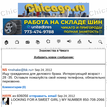
💞
💬
📢
🎪
📞
🏠
📺
📻
📚
🔍
Знакомства в Чикаго
Добавить новое сообщение:
NS
<
nshake@bk.ru
>
Sep 24, 2012
Ищу гражданина для делового брака. Интересующий возраст -
28 -35. Оставьте пожалуйста свой номер телефона, обязательно
перезвоню.
Комментарии (0)
HAYK
из
606056
отправить email
Sep 24, 2012
LOOKING FOR A SWEET GIRL:) MY NUMBER 850-708-2066
!