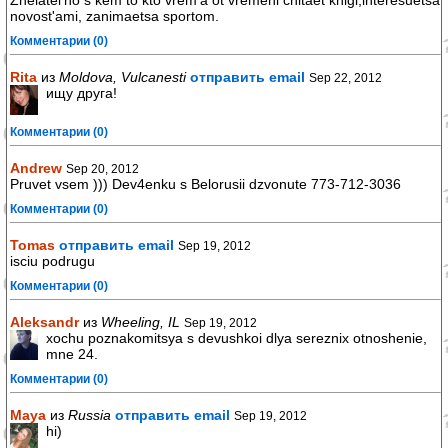
Zhelatel'no s kem to kto vrem'a ot vremeni chitaet knigi,interesuetsa
novost'ami, zanimaetsa sportom.
Комментарии (0)
Rita
из
Moldova, Vulcanesti
отправить email
Sep 22, 2012
ищу друга!
Комментарии (0)
Andrew
Sep 20, 2012
Pruvet vsem ))) Dev4enku s Belorusii dzvonute 773-712-3036
Комментарии (0)
Tomas
отправить email
Sep 19, 2012
isciu podrugu
Комментарии (0)
Aleksandr
из
Wheeling, IL
Sep 19, 2012
xochu poznakomitsya s devushkoi dlya sereznix otnoshenie,
mne 24.
Комментарии (0)
Maya
из
Russia
отправить email
Sep 19, 2012
hi)