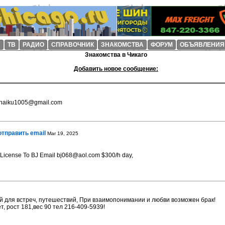
И
ТВ
РАДИО
СПРАВОЧНИК
ЗНАКОМСТВА
ФОРУМ
ОБЪЯВЛЕНИЯ
Знакомства в Чикаго
Добавить новое сообщение:
 haiku1005@gmail.com
отправить email
Mar 19, 2025
th License To BJ Email bj068@aol.com $300/h day,
 для встреч, путешествий, При взаимопонимании и любви возможен брак!
, рост 181,вес 90 тел 216-409-5939!