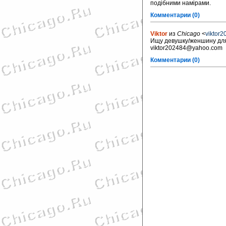
подібними намірами.
Комментарии (0)
Viktor
из
Chicago
<
viktor
Ищу девушку/женшину для
viktor202484@yahoo.com
Комментарии (0)