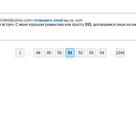
202484@yahoo.com
>
отправить email
Mar 04, 2025
 встреч. С меня хорошая романтика или просто $$$, договоримся пиши на е
1
...
48
49
50
51
52
53
54
...
1243