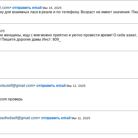
l.com
>
отправить email
Mar 16, 2025
у для взаимных ласк в реале и по телефону. Возраст не имеет значения. Пиш
025
 женщины, ищу с кем можно приятно и уютно провести время! О себе азиат, 1
 Пишите дорогие дамы Инст: ti09_
uckuself@gmail.com
>
отправить email
Mar 12, 2025
.com проверь
axfredself@gmail.com
>
отправить email
Mar 11, 2025