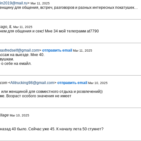
in2019@mail.ru
>
Mar 11, 2025
женщину для общения, встреч, разговоров и разных интересных покатушек…
ago, IL
Mar 11, 2025
нем для общения и секс! Мне 34 мой телеграмм at7790
axfredself@gmail.com
>
отправить email
Mar 11, 2025
саж на выезде. Мне 40.
евушкам.
о себе на емайл.
.com
<
Alitrucking98@gmail.com
>
отправить email
Mar 10, 2025
 или женщиной для совместного отдыха и розвлечений))
име. Возраст особого значения не имеет
illage
Mar 10, 2025
назад 40 было. Сейчас уже 45. К началу лета 50 стукнет?