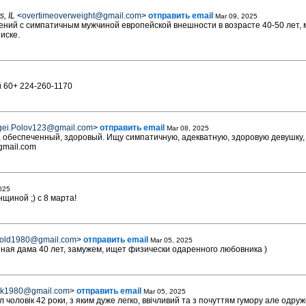
s, IL
<
overtimeoverweight@gmail.com
>
отправить email
Mar 09, 2025
ний с симпатичным мужчиной европейской внешности в возрасте 40-50 лет, м
иске.
 60+ 224-260-1170
gei.Polov123@gmail.com
>
отправить email
Mar 08, 2025
 обеспеченный, здоровый. Ищу симпатичную, адекватную, здоровую девушку,
gmail.com
025
нщиной ;) с 8 марта!
tgold1980@gmail.com
>
отправить email
Mar 05, 2025
ная дама 40 лет, замужем, ищет физически одаренного любовника )
ek1980@gmail.com
>
отправить email
Mar 05, 2025
л чоловік 42 роки, з яким дуже легко, ввічливий та з почуттям гумору але одру