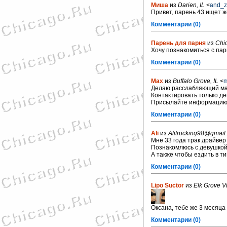
Миша
из
Darien, IL
<
and_z
Привет, парень 43 ищет 
Комментарии (0)
Парень для парня
из
Chic
Хочу познакомиться с пар
Комментарии (0)
Маx
из
Buffalo Grove, IL
<
m
Делаю расслабляющий мас
Контактировать только д
Присылайте информацию 
Комментарии (0)
Ali
из
Alitrucking98@gmail
Мне 33 года трак драйвер
Познакомлюсь с девушкой
А также чтобы ездить в т
Комментарии (0)
Lipo Suctor
из
Elk Grove V
Оксана, тебе же 3 месяца 
Комментарии (0)