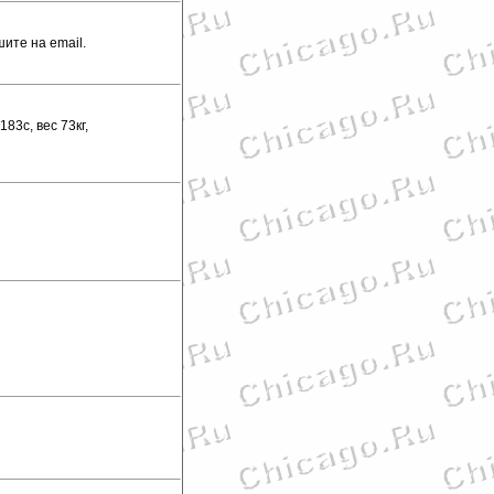
ите на email.
83с, вес 73кг,