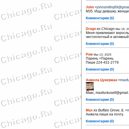
John
<
johnsmithq89@gmai
М35. Ищу девушку, женщин
Комментарии (0)
Drago
из
Chicago
Mar 16, 2
Меня привлекают взрослые
чистоплотный и активный!
Комментарии (0)
Ром
Mar 13, 2025
Парень +Парень
Пиши 224-431-2779
Комментарии (0)
Анжела Цукерман
<
maxf
Макс, maxfuckuself@gmail
Комментарии (0)
Max
из
Buffalo Grove, IL
<
m
Aнжела пиши на почту.
Комментарии (0)