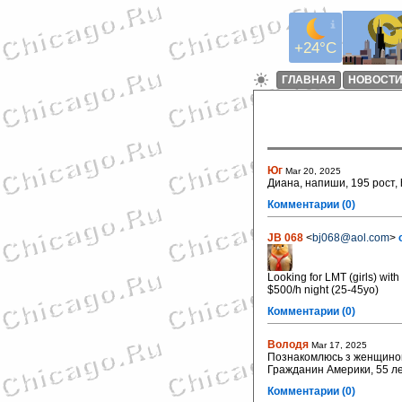
+24°C
ГЛАВНАЯ
НОВОСТ
Юг
Mar 20, 2025
Диана, напиши, 195 рост,
Комментарии (0)
JB 068
<
bj068@aol.com
>
Looking for LMT (girls) wi
$500/h night (25-45yo)
Комментарии (0)
Володя
Mar 17, 2025
Познакомлюсь з женщиной
Гражданин Америки, 55 лет
Комментарии (0)