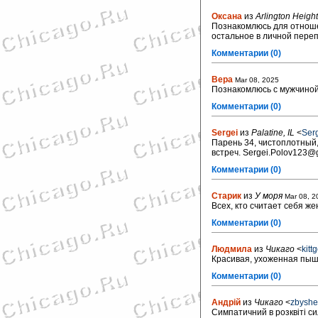
Оксана
из
Arlington Height
Познакомлюсь для отноше
остальное в личной переп
Комментарии (0)
Вера
Mar 08, 2025
Познакомлюсь с мужчиной
Комментарии (0)
Sergei
из
Palatine, IL
<
Ser
Парень 34, чистоплотный,
встреч. Sergei.Polov123@
Комментарии (0)
Старик
из
У моря
Mar 08, 2
Всех, кто считает себя же
Комментарии (0)
Людмила
из
Чикаго
<
kit
Красивая, ухоженная пыш
Комментарии (0)
Андрій
из
Чикаго
<
zbysh
Симпатичний в розквіті си