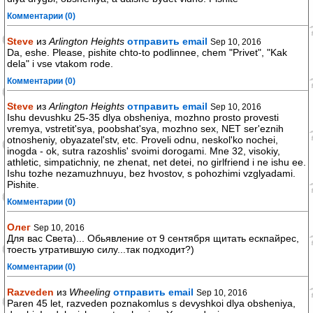
Комментарии (0)
Steve
из
Arlington Heights
отправить email
Sep 10, 2016
Da, eshe. Please, pishite chto-to podlinnee, chem "Privet", "Kak
dela" i vse vtakom rode.
Комментарии (0)
Steve
из
Arlington Heights
отправить email
Sep 10, 2016
Ishu devushku 25-35 dlya obsheniya, mozhno prosto provesti
vremya, vstretit'sya, poobshat'sya, mozhno sex, NET ser'eznih
otnosheniy, obyazatel'stv, etc. Proveli odnu, neskol'ko nochei,
inogda - ok, sutra razoshlis' svoimi dorogami. Mne 32, visokiy,
athletic, simpatichniy, ne zhenat, net detei, no girlfriend i ne ishu ee.
Ishu tozhe nezamuzhnuyu, bez hvostov, s pohozhimi vzglyadami.
Pishite.
Комментарии (0)
Олег
Sep 10, 2016
Для вас Света)... Обьявление от 9 сентября щитать ескпайрес,
тоесть утратившую силу...так подходит?)
Комментарии (0)
Razveden
из
Wheeling
отправить email
Sep 10, 2016
Paren 45 let, razveden poznakomlus s devyshkoi dlya obsheniya,