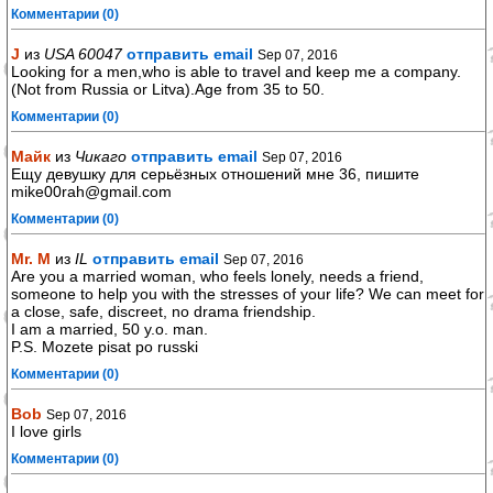
Комментарии (0)
J
из
USA 60047
отправить email
Sep 07, 2016
Looking for a men,who is able to travel and keep me a company.
(Not from Russia or Litva).Age from 35 to 50.
Комментарии (0)
Майк
из
Чикаго
отправить email
Sep 07, 2016
Ещу девушку для серьёзных отношений мне 36, пишите
mike00rah@gmail.com
Комментарии (0)
Mr. M
из
IL
отправить email
Sep 07, 2016
Are you a married woman, who feels lonely, needs a friend,
someone to help you with the stresses of your life? We can meet for
a close, safe, discreet, no drama friendship.
I am a married, 50 y.o. man.
P.S. Mozete pisat po russki
Комментарии (0)
Bob
Sep 07, 2016
I love girls
Комментарии (0)