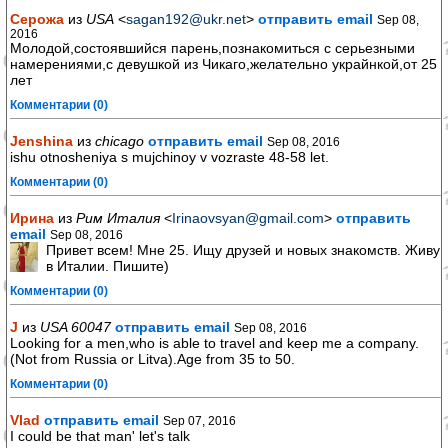
Cерожа
из
USA
<
sagan192@ukr.net
>
отправить email
Sep 08,
2016
Молодой,состоявшийся парень,познакомиться с серьезными
намерениями,с девушкой из Чикаго,желательно украйнкой,от 25
лет
Комментарии (0)
Jenshina
из
chicago
отправить email
Sep 08, 2016
ishu otnosheniya s mujchinoy v vozraste 48-58 let.
Комментарии (0)
Ирина
из
Рим Италия
<
Irinaovsyan@gmail.com
>
отправить
email
Sep 08, 2016
Привет всем! Мне 25. Ищу друзей и новых знакомств. Живу
в Италии. Пишите)
Комментарии (0)
J
из
USA 60047
отправить email
Sep 08, 2016
Looking for a men,who is able to travel and keep me a company.
(Not from Russia or Litva).Age from 35 to 50.
Комментарии (0)
Vlad
отправить email
Sep 07, 2016
I could be that man' let's talk