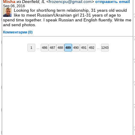
Misha
из
Deerfield, IL
<
frozencpu@gmail.com
>
отправить email
Sep 06, 2016
Looking for short/long term relationship, 31 years old would
like to meet Russian/Ukrainian girl 21-31 years of age to
spend time together. I speak Russian and English fluently. Write me
and send photos.
Комментарии (0)
1
...
486
487
488
489
490
491
492
...
1243