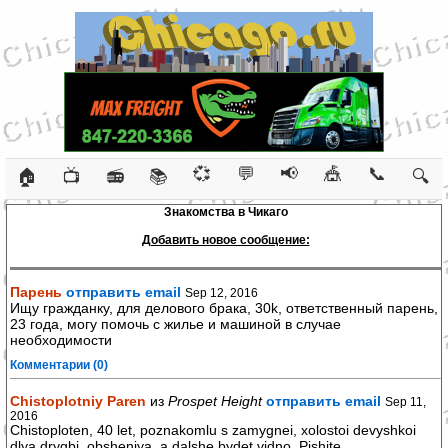
💞
💬
📢
🎪
📞
🏠
📺
📻
📚
🔍
Знакомства в Чикаго
Добавить новое сообщение:
Парень
отправить email
Sep 12, 2016
Ищу гражданку, для делового брака, 30k, ответственный парень,
23 года, могу помочь с жилье и машиной в случае
необходимости
Комментарии (0)
Chistoplotniy Paren
из
Prospet Height
отправить email
Sep 11,
2016
Chistoploten, 40 let, poznakomlu s zamygnei, xolostoi devyshkoi
dlya drygbi, obsheniya, a dalshe bydet vidno. Pishite