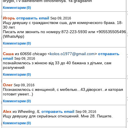
drygbi, I v dalneishem otnosheniya. Ya gragdanin
Комментарии (0)
Игорь
отправить email
Sep 09, 2016
Ищу девушку с гражданством сша, для комерческого брака. 18-
30 лет.
Писать или звонить по номеру:872-223-5930 или +905535505496
(WhatsApp)
Комментарии (0)
Саша
из
60656 chicago
<
kolos.o1977@gmail.com
>
отправить
email
Sep 09, 2016
познайомлюсь з жінкою від 33 до 40 бажана з дітьми, сам
розлучений
Комментарии (0)
Олег
Sep 09, 2016
Познакомлюсь с женщиной, с мебелью...43,діворсет...и каторая
готовит умеет...)
Комментарии (0)
Alex
из
Wheeling, IL
отправить email
Sep 09, 2016
Ищу девушку для серьёзных отношений. Мне 28. Пишите.
Комментарии (0)