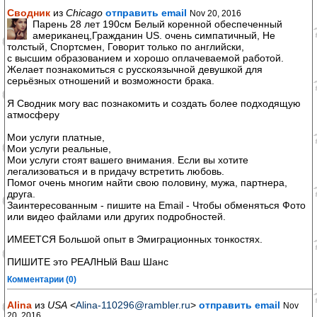
Сводник
из
Chicago
отправить email
Nov 20, 2016
Парень 28 лет 190см Белый коренной обеспеченный
американец,Гражданин US. очень симпaтичный, Не
толстый, Спортсмен, Говорит только по английски,
с высшим образованием и хорошо оплачеваемой работой.
Желает познакомиться с русскоязычной девушкой для
серьёзных отношений и возможности брака.
Я Сводник могу вас познакомить и создать более подходящую
атмосферу
Мои услуги платные,
Мои услуги реальные,
Мои услуги стоят вашего внимания. Если вы хотите
легализоваться и в придачу встретить любовь.
Помог очень многим найти свою половину, мужа, пaртнера,
друга.
Заинтересованным - пишите на Email - Чтобы обменяться Фото
или видео файлами или других подробностей.
ИМЕЕТСЯ Большой опыт в Эмиграционных тонкостях.
ПИШИТЕ это РЕАЛНЫй Ваш Шанс
Комментарии (0)
Alina
из
USA
<
Alina-110296@rambler.ru
>
отправить email
Nov
20, 2016