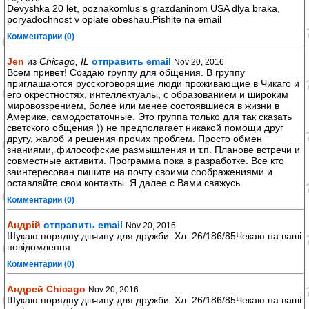
Devyshka 20 let, poznakomlus s grazdaninom USA dlya braka,
poryadochnost v oplate obeshau.Pishite na email
Комментарии (0)
Jen
из
Chicago, IL
отправить email
Nov 20, 2016
Всем привет! Создаю группу для общения. В группу
приглашаются русскоговорящие люди проживающие в Чикаго и
его окрестностях, интеллектуалы, с образованием и широким
мировоззрением, более или менее состоявшиеся в жизни в
Америке, самодостаточные. Это группа только для так сказать
светского общения )) не предполагает никакой помощи друг
другу, жалоб и решения прочих проблем. Просто обмен
знаниями, философские размышления и т.п. Планове встречи и
совместные активити. Программа пока в разработке. Все кто
заинтересован пишите на почту своими соображениями и
оставляйте свои контакты. Я далее с Вами свяжусь.
Комментарии (0)
Андрій
отправить email
Nov 20, 2016
Шукаю порядну дівчину для дружби. Хл. 26/186/85Чекаю на ваші
повідомлення
Комментарии (0)
Андрей Chicago
Nov 20, 2016
Шукаю порядну дівчину для дружби. Хл. 26/186/85Чекаю на ваші