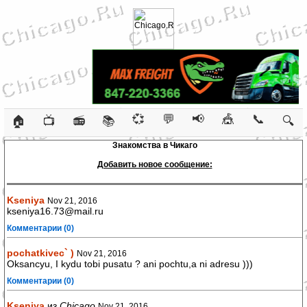
💞
💬
📢
🎪
📞
🏠
📺
📻
📚
🔍
Знакомства в Чикаго
Добавить новое сообщение:
Kseniya
Nov 21, 2016
kseniya16.73@mail.ru
Комментарии (0)
pochatkivec` )
Nov 21, 2016
Oksancyu, I kydu tobi pusatu ? ani pochtu,a ni adresu )))
Комментарии (0)
Kseniya
из
Chicago
Nov 21, 2016