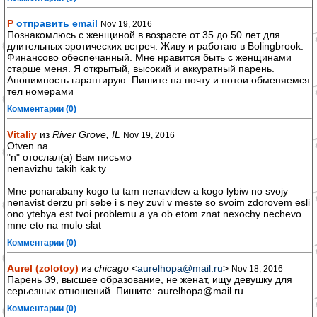
Р
отправить email
Nov 19, 2016
Познакомлюсь с женщиной в возрасте от 35 до 50 лет для
длительных эротических встреч. Живу и работаю в Bolingbrook.
Финансово обеспечанный. Мне нравится быть с женщинами
старше меня. Я открытый, высокий и аккуратный парень.
Анонимность гарантирую. Пишите на почту и потои обменяемся
тел номерами
Комментарии (0)
Vitaliy
из
River Grove, IL
Nov 19, 2016
Otven na
"n" отослал(а) Вам письмо
nenavizhu takih kak ty
Mne ponarabany kogo tu tam nenavidew a kogo lybiw no svojy
nenavist derzu pri sebe i s ney zuvi v meste so svoim zdorovem esli
ono ytebya est tvoi problemu a ya ob etom znat nexochy nechevo
mne eto na mulo slat
Комментарии (0)
Aurel (zolotoy)
из
chicago
<
aurelhopa@mail.ru
>
Nov 18, 2016
Парень 39, высшее образование, не женат, ищу девушку для
серьезных отношений. Пишите: aurelhopa@mail.ru
Комментарии (0)