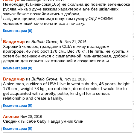
Немолода(43),невисока(165),не схильна до повноти зеленьоока
русява жiнка з дуже важким характером,але без шкiдливих
звичок бажае познайомитись з добрим,
лагiдним,щирим,чесним,з почуттям гумору,ОДИНОКИМ
чоловiком,який хоче почати все з початку.
Комментарии (0)
Владимир
из
Buffalo Grove, IL
Nov 21, 2016
Хороший человек, гражданин США я живу в западном
пригороде, 46 лет, рост 178 см., Вес 78 кг., Не пить, не курить. Я
хотел бы познакомиться с симпатичной, миниатюрная, доброй
девушки для серьезных отношений и создания семьи.
Комментарии (0)
Владимир
из
Buffalo Grove, IL
Nov 21, 2016
A nice man, a citizen of USA I live in west suburbs, 46 years, height
178 cm., weight 78 kg., do not drink, do not smoke. I would like to
get acquainted with a pretty, petite, kind girl for a serious
relationship and create a family.
Комментарии (0)
Аноним
Nov 20, 2016
Сводник ты себе бабу Наиди умник блин
Комментарии (0)