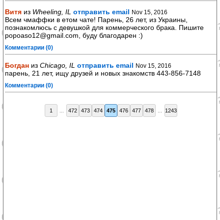
Витя
из
Wheeling, IL
отправить email
Nov 15, 2016
Всем чмаффки в етом чате! Парень, 26 лет, из Украины,
познакомлюсь с девушкой для коммерческого брака. Пишите
popoaso12@gmail.com, буду благодарен :)
Комментарии (0)
Богдан
из
Chicago, IL
отправить email
Nov 15, 2016
парень, 21 лет, ищу друзей и новых знакомств 443-856-7148
Комментарии (0)
1
...
472
473
474
475
476
477
478
...
1243