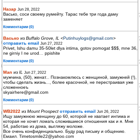
Назар
Jun 28, 2022
Васько, соси своему румейту. Тарас тебе три года даму
заменяет
Комментарии (0)
Васько
из
Buffalo Grove, IL
<
Putinhuylogs@gmail.com
>
отправить email
Jun 27, 2022
Privet, Ishu damu 35-50let dlya intima, gotov pomogat $$$, mne 36,
ne girniy I ne urod… ppishite
Комментарии (0)
Man
из
IL
Jun 27, 2022
мужчина, (50), женат... Познакомлюсь с женщиной, замужней (!),
чтобы сделать жизнь..., более красочной, не перестраивая уже
сложенноеъ
skyairhere@gmail.com
Комментарии (0)
WB2022
из
Mount Prospect
отправить email
Jun 26, 2022
Ищу замужнюю женщину до 60, которой не хватает интима и
которая не хочет ломать сложившиеся отношения как и я. Мне
54, работаю из дома, выгляжу моложе.
Все очень конфиденциально. Буду рад письму и общению.
Емаил. Timetosmile22@yahoo.com