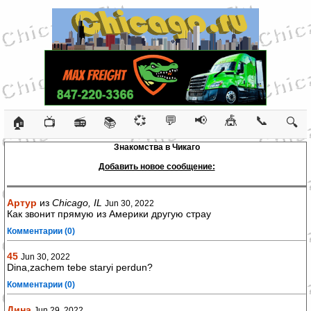
💞
💬
📢
🎪
📞
🏠
📺
📻
📚
🔍
Знакомства в Чикаго
Добавить новое сообщение:
Артур
из
Chicago, IL
Jun 30, 2022
Как звонит прямую из Америки другую страу
Комментарии (0)
45
Jun 30, 2022
Dina,zachem tebe staryi perdun?
Комментарии (0)
Дина
Jun 29, 2022