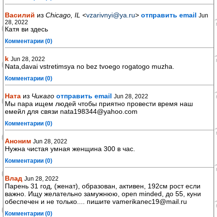
Василий
из
Chicago, IL
<
vzarivnyi@ya.ru
>
отправить email
Jun
28, 2022
Катя ви здесь
Комментарии (0)
k
Jun 28, 2022
Nata,davai vstretimsya no bez tvoego rogatogo muzha.
Комментарии (0)
Ната
из
Чикаго
отправить email
Jun 28, 2022
Мы пара ищем людей чтобы приятно провести время наш
емейл для связи nata198344@yahoo.com
Комментарии (0)
Аноним
Jun 28, 2022
Нужна чистая умная женщина 300 в час.
Комментарии (0)
Влад
Jun 28, 2022
Парень 31 год, (женат), образован, активен, 192см рост если
важно. Ищу желательно замужнюю, open minded, до 55, куни
обеспечен и не только.... пишите vamerikanec19@mail.ru
Комментарии (0)