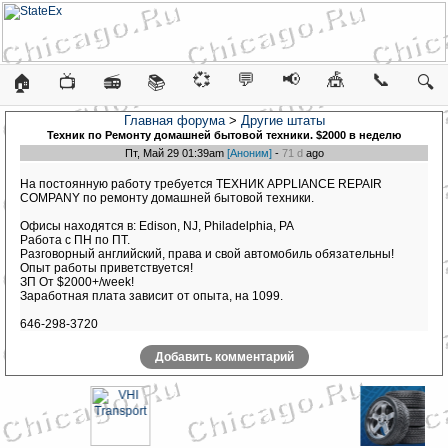
💞
💬
📢
🎪
📞
🏠
📺
📻
📚
🔍
Главная форума
>
Другие штаты
Техник по Ремонту домашней бытовой техники. $2000 в неделю
Пт, Май 29 01:39am
[Аноним]
-
71 d
ago
На постоянную работу требуется ТЕХНИК APPLIANCE REPAIR
COMPANY по ремонту домашней бытовой техники.
Офисы находятся в: Edison, NJ, Philadelphia, PA
Работа с ПН по ПТ.
Разговорный английский, права и свой автомобиль обязательны!
Опыт работы приветствуется!
ЗП От $2000+/week!
Заработная плата зависит от опыта, на 1099.
646-298-3720
Добавить комментарий