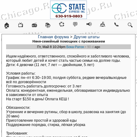
💞
💬
📢
🎪
📞
🏠
📺
📻
📚
🔍
Главная форума
>
Другие штаты
Няня-семейный помощник с проживанием
Пт, Май 8 10:24pm
Бока-Ратон
-
90 d
ago
Ищем надёжного, ответственного, спокойного и заботливого человека,
который любит детей и хочет стать частью семьи на долгие годы.
Дети: 4 девочки (11 лет, 7 лет — двойняшки, 5 лет)
Условия работы:
График: пн–пт 6:30–19:00, полдня суббота, редкие вечера/выходные
всё по договорённости
Готовность работать долгосрочно: от 3 лет
Оплата: конкурентная, еженедельная, обговаривается индивидуально
в зависимости от опыта
На старт $150 в день! Оплата КЕШ !
Обязанности:
Утренние и вечерние рутины, сбор в школу, развозка на занятия (до
20 мин)
Приготовление простой и здоровой еды
Поддержание порядка, стирка, лёгкая уборка
Требования: