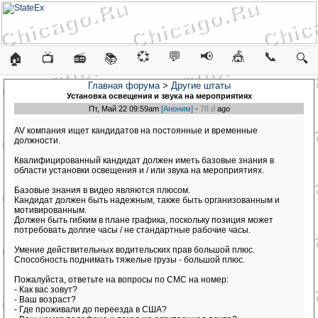
💞
💬
📢
🎪
📞
🏠
📺
📻
📚
🔍
Главная форума
>
Другие штаты
Установка освещения и звука на мероприятиях
Пт, Май 22 09:59am
[Аноним]
-
78 d
ago
AV компания ищет кандидатов на постоянные и временные
должности.
Квалифицированный кандидат должен иметь базовые знания в
области установки освещения и / или звука на мероприятиях.
Базовые знания в видео являются плюсом.
Кандидат должен быть надежным, также быть организованным и
мотивированным.
Должен быть гибким в плане графика, поскольку позиция может
потребовать долгие часы / не стандартные рабочие часы.
Умение действительных водительских прав большой плюс.
Способность поднимать тяжелые грузы - большой плюс.
Пожалуйста, ответьте на вопросы по СМС на номер:
- Как вас зовут?
- Ваш возраст?
- Где проживали до переезда в США?