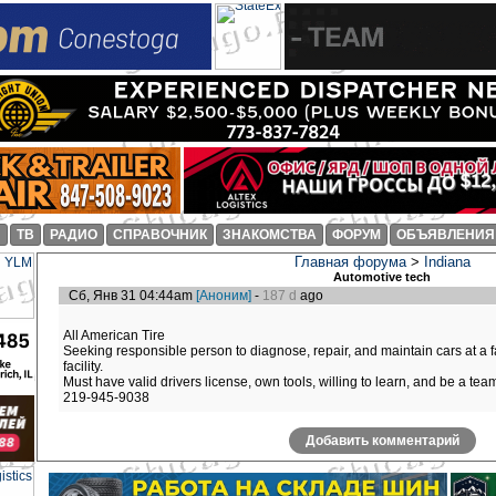
И
ТВ
РАДИО
СПРАВОЧНИК
ЗНАКОМСТВА
ФОРУМ
ОБЪЯВЛЕНИЯ
Главная форума
>
Indiana
Automotive tech
Сб, Янв 31 04:44am
[Аноним]
-
187 d
ago
All American Tire
Seeking responsible person to diagnose, repair, and maintain cars at a
facility.
Must have valid drivers license, own tools, willing to learn, and be a team
219-945-9038
Добавить комментарий