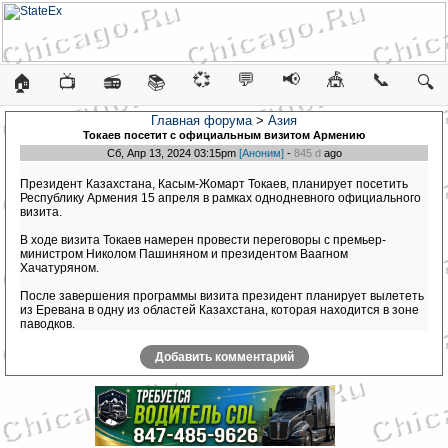
💞
💬
📢
🎪
📞
🏠
📺
📻
📚
🔍
Главная форума
>
Азия
Токаев посетит с официальным визитом Армению
Сб, Апр 13, 2024 03:15pm
[Аноним]
-
845 d
ago
Президент Казахстана, Касым-Жомарт Токаев, планирует посетить
Республику Армения 15 апреля в рамках однодневного официального
визита.
В ходе визита Токаев намерен провести переговоры с премьер-
министром Николом Пашиняном и президентом Ваагном
Хачатуряном.
После завершения программы визита президент планирует вылететь
из Еревана в одну из областей Казахстана, которая находится в зоне
паводков.
Добавить комментарий