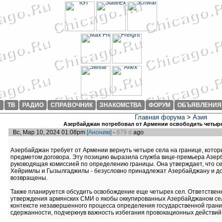
И
ТВ
РАДИО
СПРАВОЧНИК
ЗНАКОМСТВА
ФОРУМ
ОБЪЯВЛЕНИЯ
Главная форума
>
Азия
Азербайджан потребовал от Армении освободить четыр
Вс, Мар 10, 2024 01:08pm
[Аноним]
-
879 d
ago
Азербайджан требует от Армении вернуть четыре села на границе, котор
предметом договора. Эту позицию выразила служба вице-премьера Азе
руководящая комиссией по определению границы. Она утверждает, что се
Хейримлы и Гызылгаджилы - безусловно принадлежат Азербайджану и д
возвращены.
Также планируется обсудить освобождение еще четырех сел. Ответствен
утверждения армянских СМИ о якобы оккупированных Азербайджаном сел
контексте незавершенного процесса определения государственной границ
сдержанности, подчеркнув важность избегания провокационных действий 