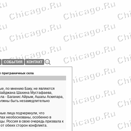
СОБЫТИЯ
КОНТАКТ
е приграничных села
ые, по мнению Баку, не являются
рбайджана Шахина Мустафаева,
ла - Баганис Айрым, Ашагы Аскипара,
олжны быть незамедлительно
ные лица подчеркнули, что
ах необоснованы, особенно в
ы. Россия в свою очередь призвала к
от обеих сторон конфликта.