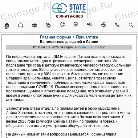
💞
💬
📢
🎪
📞
🏠
📺
📻
📚
🔍
Главная форума
>
Прибалтика
Вытрезвитель для детей в Латвии
Вт, Июн 10, 2025 04:06pm
[Аноним]
-
423 d
ago
По информации портала LSM.lv, власти Латвии планируют создать
специальное место для отрезвления несовершеннолетних. За
последние три года в Детскую клиническую университетскую больницу
Латвии поступило 850 случаев несовершеннолетних в состоянии
опьянения, причем у 80% из них это было алкогольное опьянение.
Старший врач больницы, Рената Снипе, отметила тревожную
тенденцию и увеличение проблемы алкоголизма среди подростков
после пандемии COVID-19. Пьяные несовершеннолетние пациенты
проявляют шумное и агрессивное поведение, что отнимает у врачей
время и энергию, которые нужны для ухода за маленькими детьми и их
матерями.
Заместитель главы отдела по правам детей в бюро омбудсмена,
Лайла Хензеле, отметила, что вопрос о создании специального места
для отрезвления несовершеннолетних в Латвии пока застоился. С
весны 2023 года комиссия Сейма Латвии по правам человека и
общественным делам уже трижды обсуждала этот вопрос.
На данный момент этим вопросом занимается Госканцелярия.