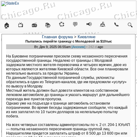
💞
💬
📢
🎪
📞
🏠
📺
📻
📚
🔍
Главная форума
>
Киевляне
Пытались перейти границу с Молодовой за $10тыс
Вт, Дек 9, 2025 06:55am
[Аноним]
-
242 d
ago
На Буковине пограничники пресекли схему незаконного пересечения
государственной границы. Недалеко от границы с Молдовой
задержали местного жителя-перевозчика и четырех мужчин, двое из
которых являются жителями Киевской области. Все они планировали
нелегально выехать за пределы Украины.
По данным Государственной пограничной службы, уклонисты
обратились в один из Telegram-каналов, где им предложили «услугу»
по вывозу в Молдову.
Местный житель должен был довезти клиентов на собственном
легковом автомобиле до границы и указать маршрут для дальнейшего
перехода вне пунктов пропуска.
Однако уже на подъезде к границе автомобиль остановили
пограничники. Во время беседы задержанные сообщили, что каждый
из них заплатил по 10 тысяч долларов за нелегальную попытку
побега.
На всех четверых составлены админпротоколы по ч. 2 ст. 204-1 КУоАП
— попытка незаконного пересечения границы группой лиц.
Нарушителям придется заплатить штраф от 8 500 до 13 600 грн или