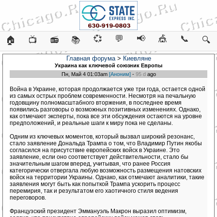
💞
💬
📢
🎪
📞
🏠
📺
📻
📚
🔍
Главная форума
>
Киевляне
Украина как ключевой союзник Европы
Пн, Май 4 01:03am
[Аноним]
-
95 d
ago
Война в Украине, которая продолжается уже три года, остается одной
из самых острых проблем современности. Несмотря на печальную
годовщину полномасштабного вторжения, в последнее время
появились разговоры о возможных позитивных изменениях. Однако,
как отмечают эксперты, пока все эти обсуждения остаются на уровне
предположений, и реальные шаги к миру пока не сделаны.
Одним из ключевых моментов, который вызвал широкий резонанс,
стало заявление Дональда Трампа о том, что Владимир Путин якобы
согласился на присутствие европейских войск в Украине. Это
заявление, если оно соответствует действительности, стало бы
значительным шагом вперед, учитывая, что ранее Россия
категорически отвергала любую возможность размещения натовских
войск на территории Украины. Однако, как отмечают аналитики, такие
заявления могут быть как попыткой Трампа ускорить процесс
перемирия, так и результатом его хаотичного стиля ведения
переговоров.
Французский президент Эммануэль Макрон выразил оптимизм,