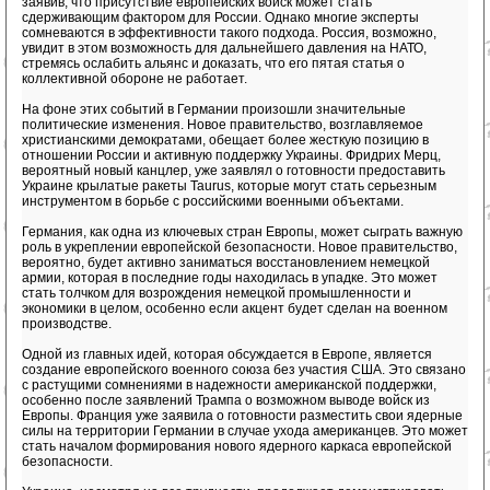
заявив, что присутствие европейских войск может стать
сдерживающим фактором для России. Однако многие эксперты
сомневаются в эффективности такого подхода. Россия, возможно,
увидит в этом возможность для дальнейшего давления на НАТО,
стремясь ослабить альянс и доказать, что его пятая статья о
коллективной обороне не работает.
На фоне этих событий в Германии произошли значительные
политические изменения. Новое правительство, возглавляемое
христианскими демократами, обещает более жесткую позицию в
отношении России и активную поддержку Украины. Фридрих Мерц,
вероятный новый канцлер, уже заявлял о готовности предоставить
Украине крылатые ракеты Taurus, которые могут стать серьезным
инструментом в борьбе с российскими военными объектами.
Германия, как одна из ключевых стран Европы, может сыграть важную
роль в укреплении европейской безопасности. Новое правительство,
вероятно, будет активно заниматься восстановлением немецкой
армии, которая в последние годы находилась в упадке. Это может
стать толчком для возрождения немецкой промышленности и
экономики в целом, особенно если акцент будет сделан на военном
производстве.
Одной из главных идей, которая обсуждается в Европе, является
создание европейского военного союза без участия США. Это связано
с растущими сомнениями в надежности американской поддержки,
особенно после заявлений Трампа о возможном выводе войск из
Европы. Франция уже заявила о готовности разместить свои ядерные
силы на территории Германии в случае ухода американцев. Это может
стать началом формирования нового ядерного каркаса европейской
безопасности.