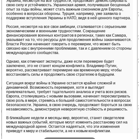
Украина, несмотря на все трудности, продолжает демонстрировать
свою силу и устойчивость. Украинская армия, получившая бесценный
опыт за годы войны, может стать важным союзником для Европы,
особенно в вопросах обороны. Турция, например, уже заявила о
поддержке вступления Украины в НАТО, видя в ней ценного партнера.
Россия, несмотря на все свои амбиции, сталкивается с серьезными
экономическими и военными трудностями. Сокращение
финансирования военных контрактов в регионах, таких как Самара,
указывает на то, что ресурсы для продолжения войны заканчиваются.
Власти России начинают говорить о перемирии, что может быть
связано как с внутренними проблемами, так и с давлением со стороны
международного сообщества.
Однако, как отмечают эксперты, даже если перемирие будет
заключено, это не станет концом конфликта. Владимир Путин,
вероятно, рассматривает перемирие как временную меру, чтобы
восстановить силы и продолжить свою стратегию в будущем.
Ситуация вокруг войны в Украине остается крайне сложной и
динамичной. Возможность перемирия, хотя и выглядит
привлекательно, требует тщательного анализа и учета всех рисков.
Европа, столкнувшись с новыми вызовами, начинает пересматривать
свою роль в мире, стремясь к большей самостоятельности в вопросах
безопасности. Украина, в свою очередь, продолжает бороться за свою
независимость, демонстрируя невероятную стойкость и решимость.
В ближайшие недели и месяцы мир, вероятно, станет свидетелем
новых важных событий, которые могут изменить расстановку сил на
международной арене. Остается надеяться, что эти изменения
приведут к миру и стабильности, а не к новым конфликтам.