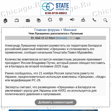
💞
💬
📢
🎪
📞
🏠
📺
📻
📚
🔍
Главная форума
>
Минчане
Чем Лукашенко расплатится с Путиным
Вт, Май 19 12:49pm
[Аноним]
-
81 d
ago
Александр Лукашенко поручил разместить на территории Беларуси
российский ракетный комплекс «Орешник» и спланировать его
применение, сообщил начальник Генштаба Павел Муравейко.
Количество комплексов остается неизвестным, решение принимает
президент России Владимир Путин, который ранее обещал поставить
их в Беларусь во второй половине 2025 года.
Ранее сообщалось, что 21 ноября Россия запустила ракету по
Украине, предположительно используя комплексы «Орешник», «Кедр»
или модификацию РС-26.
Эксперты считают, что размещение «Орешника» в Беларуси не
увеличивает угрозу для Украины или НАТО, но используется для
политического давления и запугивания.
Добавить комментарий