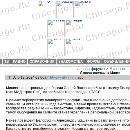
И
ТВ
РАДИО
СПРАВОЧНИК
ЗНАКОМСТВА
ФОРУМ
ОБЪЯВЛЕНИЯ
Главная форума
>
Минчане
Лавров приехал в Минск
Пт, Апр 12, 2024 03:06am
[Аноним]
-
847 d
ago
Министр иностранных дел России Сергей Лавров прибыл в столицу Белору
глав МИД стран СНГ, как сообщает корреспондент ТАСС.
В рамках мероприятия планируется обсудить ход выполнения договорен
саммите 14 октября 2022 года в Астане, а также провести встречу с гла
государств Средней Азии — Казахстана, Киргизии, Таджикистана, Туркме
темой обсуждения на саммите станет укрепление региональной безопасн
Ранее президент Белоруссии Александр Лукашенко выразил мнение, что 
переговоров по Украине может привести к усилению напряженности, пос
Кассис отметил неизбежность участия России в этих переговорах.