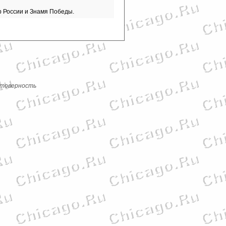
р России и Знамя Победы.
стоверность