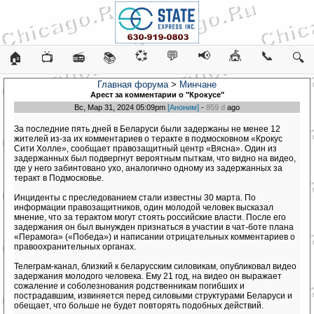
💞
💬
📢
🎪
📞
🏠
📺
📻
📚
🔍
Главная форума
>
Минчане
Арест за комментарии о "Крокусе"
Вс, Мар 31, 2024 05:09pm
[Аноним]
-
859 d
ago
За последние пять дней в Беларуси были задержаны не менее 12
жителей из-за их комментариев о теракте в подмосковном «Крокус
Сити Холле», сообщает правозащитный центр «Вясна». Один из
задержанных был подвергнут вероятным пыткам, что видно на видео,
где у него забинтовано ухо, аналогично одному из задержанных за
теракт в Подмосковье.
Инциденты с преследованием стали известны 30 марта. По
информации правозащитников, один молодой человек высказал
мнение, что за терактом могут стоять российские власти. После его
задержания он был вынужден признаться в участии в чат-боте плана
«Перамога» («Победа») и написании отрицательных комментариев о
правоохранительных органах.
Телеграм-канал, близкий к беларусским силовикам, опубликовал видео
задержания молодого человека. Ему 21 год, на видео он выражает
сожаление и соболезнования родственникам погибших и
пострадавшим, извиняется перед силовыми структурами Беларуси и
обещает, что больше не будет повторять подобных действий.