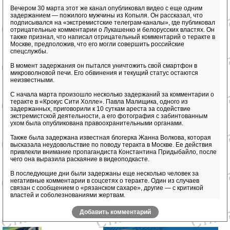
Вечером 30 марта этот же канал опубликовал видео с еще одним
задержанием — пожилого мужчины из Копыля. Он рассказал, что
подписывался на «экстремистские телеграм-каналы», где публиковал
отрицательные комментарии о Лукашенко и белорусских властях. Он
также признал, что написал отрицательный комментарий о теракте в
Москве, предположив, что его могли совершить российские
спецслужбы.
В момент задержания он пытался уничтожить свой смартфон в
микроволновой печи. Его обвинения и текущий статус остаются
неизвестными.
С начала марта произошло несколько задержаний за комментарии о
теракте в «Крокус Сити Холле». Павла Малищика, одного из
задержанных, приговорили к 10 суткам ареста за содействие
экстремистской деятельности, а его фотография с забинтованным
ухом была опубликована правоохранительными органами.
Также была задержана известная блогерка Жанна Волкова, которая
высказала неудовольствие по поводу теракта в Москве. Ее действия
привлекли внимание пропагандиста Константина Придыбайло, после
чего она выразила раскаяние в видеоподкасте.
В последующие дни были задержаны еще несколько человек за
негативные комментарии в соцсетях о теракте. Один из случаев
связан с сообщением о «рязанском сахаре», другие — с критикой
властей и соболезнованиями жертвам.
Добавить комментарий