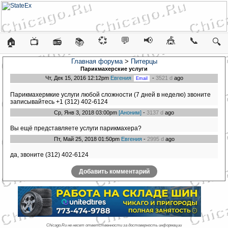
💞
💬
📢
🎪
📞
🏠
📺
📻
📚
🔍
Главная форума
>
Питерцы
Парикмахерские услуги
Чт, Дек 15, 2016 12:12pm
Евгения
-
3521 d
ago
Парикмахермкие услуги любой сложности (7 дней в неделю) звоните
записывайтесь +1 (312) 402-6124
Ср, Янв 3, 2018 03:00pm
[Аноним]
-
3137 d
ago
Вы ещё представляете услуги парикмахера?
Пт, Май 25, 2018 01:50pm
Евгения
-
2995 d
ago
да, звоните (312) 402-6124
Добавить комментарий
Chicago.Ru не несет ответственности за достоверность информации