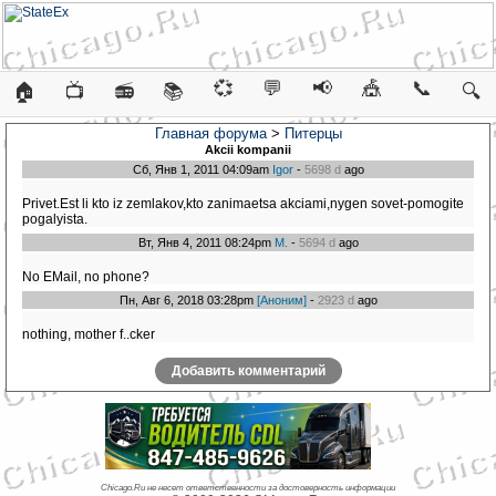
💞
💬
📢
🎪
📞
🏠
📺
📻
📚
🔍
Главная форума
>
Питерцы
Akcii kompanii
Сб, Янв 1, 2011 04:09am
Igor
-
5698 d
ago
Privet.Est li kto iz zemlakov,kto zanimaetsa akciami,nygen sovet-pomogite
pogalyista.
Вт, Янв 4, 2011 08:24pm
M.
-
5694 d
ago
No EMail, no phone?
Пн, Авг 6, 2018 03:28pm
[Аноним]
-
2923 d
ago
nothing, mother f..cker
Добавить комментарий
Chicago.Ru не несет ответственности за достоверность информации