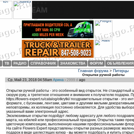
И
ТВ
РАДИО
СПРАВОЧНИК
ЗНАКОМСТВА
ФОРУМ
ОБЪЯВЛЕНИЯ
Главная форума
>
Питерцы
Открытки ручной работы
Ср, Май 23, 2018 04:58am
Арина
-
2999 d
ago
Открытки ручной работы - это особенный вид открыток. Не стандартный 
скорую руку, а трепетное отношение и внимание к получателю подарка.
https://flowers-expert.ru/catalog/otkrytki/ поздравительные открытки - это
формате, с бусинами, лентами, цветами и другими милыми декоративным
неповторимы, их коллекция постоянно обновляется. Для удобства выбор
указанный вами электронный адрес.
Эксклюзивные открытки подойдут любому адресату для любого поздравлен
марта, на юбилей или профессиональный праздник. Открытка также прек
цветочную композицию, выполненную нашими профессиональными флор
На сайте Flowers Expert представлены открытки разных размеров: малень
подарок в виде шелестящих купюр - вы можете подобрать и купить открыт