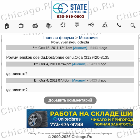
💞
💬
📢
🎪
📞
🏠
📺
📻
📚
🔍
Главная форума
>
Москвичи
Powuv jenskou odejdu
Чт, Сен 15, 2011 12:11am
[Аноним]
-
5443 d
ago
Powuv jenskou odejdu.Dostypnue cenu.Olga (312)420-8135
Вт, Окт 4, 2011 07:47pm
[Аноним]
-
5423 d
ago
где живете?
Вт, Окт 4, 2011 07:48pm
[Аноним]
-
5423 d
ago
где живете?
Добавить комментарий
Chicago.Ru не несет ответственности за достоверность информации
© 2000-2026 Chicago.Ru