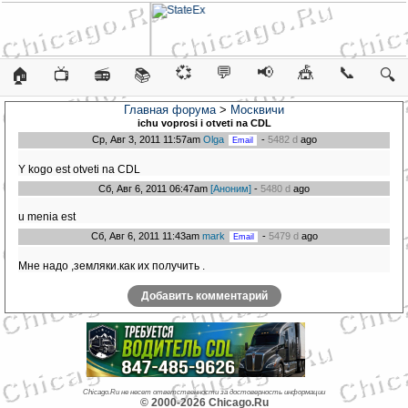
💞
💬
📢
🎪
📞
🏠
📺
📻
📚
🔍
Главная форума
>
Москвичи
ichu voprosi i otveti na CDL
Ср, Авг 3, 2011 11:57am
Olga
-
5482 d
ago
Y kogo est otveti na CDL
Сб, Авг 6, 2011 06:47am
[Аноним]
-
5480 d
ago
u menia est
Сб, Авг 6, 2011 11:43am
mark
-
5479 d
ago
Мне надо ,земляки.как их получить .
Добавить комментарий
Chicago.Ru не несет ответственности за достоверность информации
© 2000-2026 Chicago.Ru