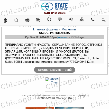
💞
💬
📢
🎪
📞
🏠
📺
📻
📚
🔍
Главная форума
>
Москвичи
USLUGI PARIKMAHERA
Ср, Фев 12, 2014 09:10pm
[Аноним]
-
4560 d
ago
ПРЕДЛАГАЮ УСЛУГИ КРАСОТЫ! ОКРАШИВАНИЕ ВОЛОС, СТРИЖКИ
ЖЕНСКИЕ И МУЖСКИЕ , УКЛАДКА, ВЕЧЕРНИЕ ПРИЧЕСКИ,
ЭПИЛЯЦИЯ, КОРРЕКЦИЯ БРОВЕЙ, И МНОГОЕ ДРУГОЕ! ВЫ
ПОЛУЧИТЕ ПРОФЕССИОНАЛЬНОЕ ОБСЛУЖИВАНИЕ, ПО
ДОСТУПНЫМ ЦЕНАМ! НАШ АДРЕС 2805 W 83rd St, Darien, IL, United
States 60561 , звонки принимаются по номеру 7739340943 Катя.
Добавить комментарий
Chicago.Ru не несет ответственности за достоверность информации
© 2000-2026 Chicago.Ru