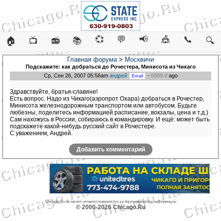
💞
💬
📢
🎪
📞
🏠
📺
📻
📚
🔍
Главная форума
>
Москвичи
Подскажите: как добраться до Рочестера, Минисота из Чикаго
Ср, Сен 26, 2007 05:56am
андрей
-
6889 d
ago
Здравствуйте, братья-славяне!
Есть вопрос. Надо из Чикаго(аэропрот Охара) добраться в Рочестер,
Минисота железнодорожным транспортом или автобусом. Будьте
любезны, поделитесь информацией расписание, вокзалы, цена и т.д.)
Сам нахожусь в России, собираюсь в командировку. И ещё: может быть
подскажете какой-нибудь русский сайт в Рочестере.
С уважением, Андрей.
Добавить комментарий
Chicago.Ru не несет ответственности за достоверность информации
© 2000-2026 Chicago.Ru