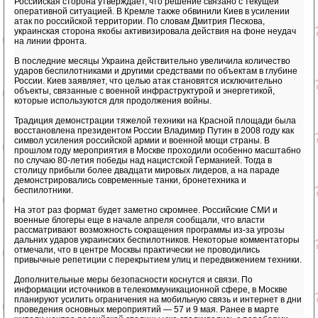
Российская сторона утверждает, что решение связано с текущей
оперативной ситуацией. В Кремле также обвинили Киев в усилении
атак по российской территории. По словам Дмитрия Пескова,
украинская сторона якобы активизировала действия на фоне неудач
на линии фронта.
В последние месяцы Украина действительно увеличила количество
ударов беспилотниками и другими средствами по объектам в глубине
России. Киев заявляет, что целью атак становятся исключительно
объекты, связанные с военной инфраструктурой и энергетикой,
которые используются для продолжения войны.
Традиция демонстрации тяжелой техники на Красной площади была
восстановлена президентом России Владимир Путин в 2008 году как
символ усиления российской армии и военной мощи страны. В
прошлом году мероприятия в Москве проходили особенно масштабно
по случаю 80-летия победы над нацистской Германией. Тогда в
столицу прибыли более двадцати мировых лидеров, а на параде
демонстрировались современные танки, бронетехника и
беспилотники.
На этот раз формат будет заметно скромнее. Российские СМИ и
военные блогеры еще в начале апреля сообщали, что власти
рассматривают возможность сокращения программы из-за угрозы
дальних ударов украинских беспилотников. Некоторые комментаторы
отмечали, что в центре Москвы практически не проводились
привычные репетиции с перекрытием улиц и передвижением техники.
Дополнительные меры безопасности коснутся и связи. По
информации источников в телекоммуникационной сфере, в Москве
планируют усилить ограничения на мобильную связь и интернет в дни
проведения основных мероприятий — 57 и 9 мая. Ранее в марте