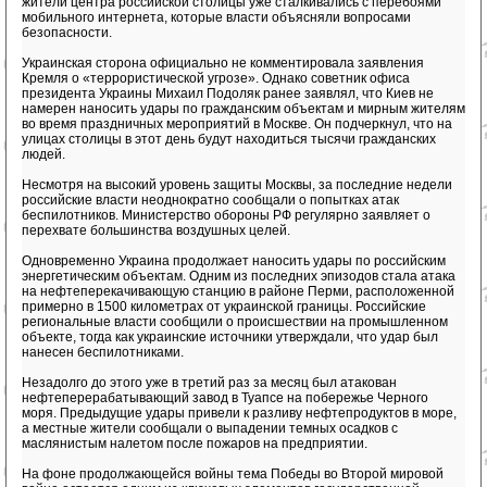
жители центра российской столицы уже сталкивались с перебоями
мобильного интернета, которые власти объясняли вопросами
безопасности.
Украинская сторона официально не комментировала заявления
Кремля о «террористической угрозе». Однако советник офиса
президента Украины Михаил Подоляк ранее заявлял, что Киев не
намерен наносить удары по гражданским объектам и мирным жителям
во время праздничных мероприятий в Москве. Он подчеркнул, что на
улицах столицы в этот день будут находиться тысячи гражданских
людей.
Несмотря на высокий уровень защиты Москвы, за последние недели
российские власти неоднократно сообщали о попытках атак
беспилотников. Министерство обороны РФ регулярно заявляет о
перехвате большинства воздушных целей.
Одновременно Украина продолжает наносить удары по российским
энергетическим объектам. Одним из последних эпизодов стала атака
на нефтеперекачивающую станцию в районе Перми, расположенной
примерно в 1500 километрах от украинской границы. Российские
региональные власти сообщили о происшествии на промышленном
объекте, тогда как украинские источники утверждали, что удар был
нанесен беспилотниками.
Незадолго до этого уже в третий раз за месяц был атакован
нефтеперерабатывающий завод в Туапсе на побережье Черного
моря. Предыдущие удары привели к разливу нефтепродуктов в море,
а местные жители сообщали о выпадении темных осадков с
маслянистым налетом после пожаров на предприятии.
На фоне продолжающейся войны тема Победы во Второй мировой