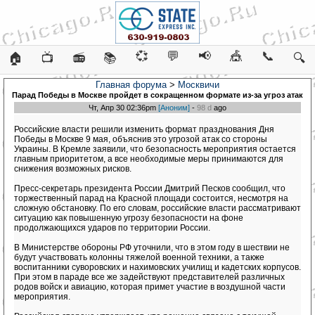
💞
💬
📢
🎪
📞
🏠
📺
📻
📚
🔍
Главная форума
>
Москвичи
Парад Победы в Москве пройдет в сокращенном формате из-за угроз атак
Чт, Апр 30 02:36pm
[Аноним]
-
98 d
ago
Российские власти решили изменить формат празднования Дня
Победы в Москве 9 мая, объяснив это угрозой атак со стороны
Украины. В Кремле заявили, что безопасность мероприятия остается
главным приоритетом, а все необходимые меры принимаются для
снижения возможных рисков.
Пресс-секретарь президента России Дмитрий Песков сообщил, что
торжественный парад на Красной площади состоится, несмотря на
сложную обстановку. По его словам, российские власти рассматривают
ситуацию как повышенную угрозу безопасности на фоне
продолжающихся ударов по территории России.
В Министерстве обороны РФ уточнили, что в этом году в шествии не
будут участвовать колонны тяжелой военной техники, а также
воспитанники суворовских и нахимовских училищ и кадетских корпусов.
При этом в параде все же задействуют представителей различных
родов войск и авиацию, которая примет участие в воздушной части
мероприятия.