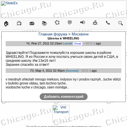
💞
💬
📢
🎪
📞
🏠
📺
📻
📚
🔍
Главная форума
>
Москвичи
Школы в WHEELING
Чт, Янв 27, 2011 02:19am
Leonid
-
5672 d
ago
Здравствуйте! Подскажите пожалуйста хорошие школы в районе
WHEELING. Я из России и хочу послать учиться своих детей в США, в
среднюю школу. Им 13и16 лет!
Заранее спасибо за ответ!
Пт, Мар 4, 2011 02:46pm
[Аноним]
-
5635 d
ago
v mestnyh shkolah mnogo meksov, indysov ny i yrodov raznyh...luche vblizi
v bufollo grove otdau, tam tochno lyche..
voobsche luche v chicago, raen noridge..
Добавить комментарий
Chicago.Ru не несет ответственности за достоверность информации