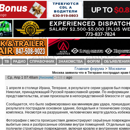
И
ТВ
РАДИО
СПРАВОЧНИК
ЗНАКОМСТВА
ФОРУМ
ОБЪЯВЛЕНИЯ
Главная форума
>
Москвичи
Москва заявила что в Тегеране пострадал храм
Ср, Апр 1 07:48am
[Аноним]
-
128 d
ago
1 апреля в столице Ирана, Тегеране, в результате серии ударов был по
Николая, принадлежащий Русской православной церкви. По информации 
представительства, атаки произошли в непосредственной близости от це
Сообщается, что было зафиксировано как минимум два удара, пришедших
результате пострадали основное здание, богадельня и технические соо
комплекса. Несмотря на разрушения, человеческих жертв удалось избежа
Фотографии с места происшествия демонстрируют серьёзные повреждени
выбитые окна и разбросанные обломки внутри помещений. Отдельные зд
получили структурные повреждения, включая кровлю и внутренние комму