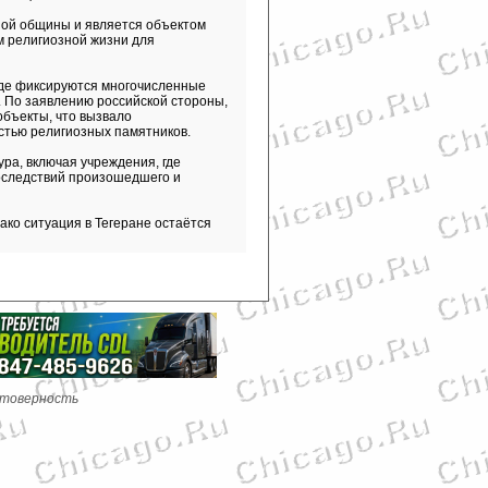
ной общины и является объектом
м религиозной жизни для
где фиксируются многочисленные
 По заявлению российской стороны,
объекты, что вызвало
стью религиозных памятников.
ра, включая учреждения, где
оследствий произошедшего и
ко ситуация в Тегеране остаётся
стоверность