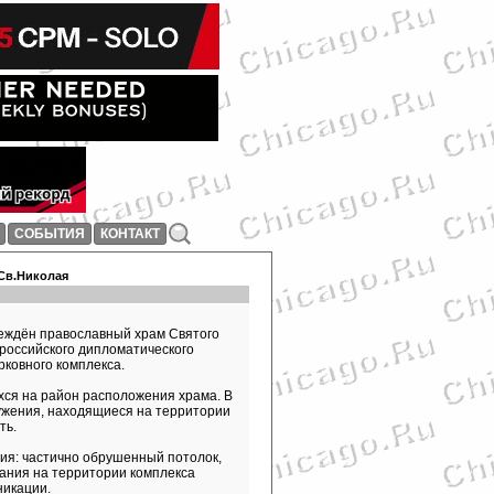
СОБЫТИЯ
КОНТАКТ
 Св.Николая
вреждён православный храм Святого
российского дипломатического
рковного комплекса.
ся на район расположения храма. В
ружения, находящиеся на территории
ть.
я: частично обрушенный потолок,
ания на территории комплекса
никации.