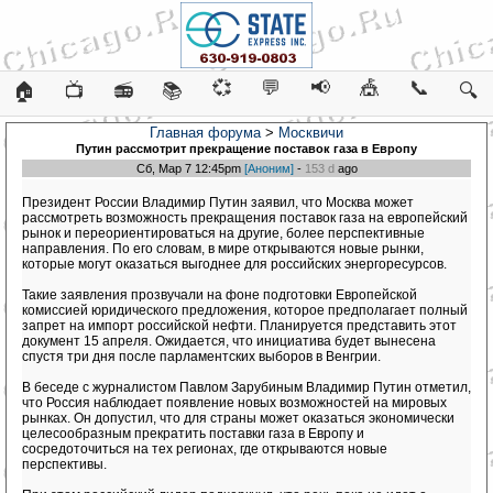
💞
💬
📢
🎪
📞
🏠
📺
📻
📚
🔍
Главная форума
>
Москвичи
Путин рассмотрит прекращение поставок газа в Европу
Сб, Мар 7 12:45pm
[Аноним]
-
153 d
ago
Президент России Владимир Путин заявил, что Москва может
рассмотреть возможность прекращения поставок газа на европейский
рынок и переориентироваться на другие, более перспективные
направления. По его словам, в мире открываются новые рынки,
которые могут оказаться выгоднее для российских энергоресурсов.
Такие заявления прозвучали на фоне подготовки Европейской
комиссией юридического предложения, которое предполагает полный
запрет на импорт российской нефти. Планируется представить этот
документ 15 апреля. Ожидается, что инициатива будет вынесена
спустя три дня после парламентских выборов в Венгрии.
В беседе с журналистом Павлом Зарубиным Владимир Путин отметил,
что Россия наблюдает появление новых возможностей на мировых
рынках. Он допустил, что для страны может оказаться экономически
целесообразным прекратить поставки газа в Европу и
сосредоточиться на тех регионах, где открываются новые
перспективы.