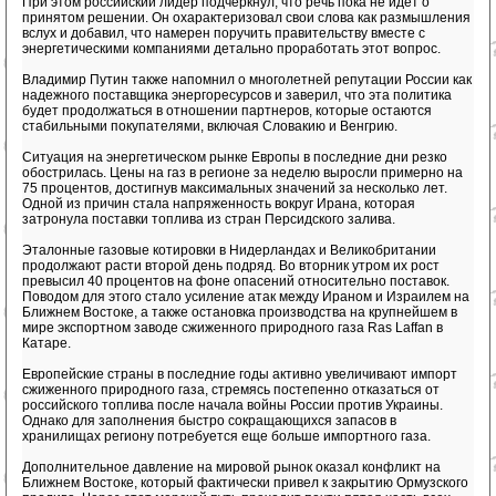
При этом российский лидер подчеркнул, что речь пока не идет о
принятом решении. Он охарактеризовал свои слова как размышления
вслух и добавил, что намерен поручить правительству вместе с
энергетическими компаниями детально проработать этот вопрос.
Владимир Путин также напомнил о многолетней репутации России как
надежного поставщика энергоресурсов и заверил, что эта политика
будет продолжаться в отношении партнеров, которые остаются
стабильными покупателями, включая Словакию и Венгрию.
Ситуация на энергетическом рынке Европы в последние дни резко
обострилась. Цены на газ в регионе за неделю выросли примерно на
75 процентов, достигнув максимальных значений за несколько лет.
Одной из причин стала напряженность вокруг Ирана, которая
затронула поставки топлива из стран Персидского залива.
Эталонные газовые котировки в Нидерландах и Великобритании
продолжают расти второй день подряд. Во вторник утром их рост
превысил 40 процентов на фоне опасений относительно поставок.
Поводом для этого стало усиление атак между Ираном и Израилем на
Ближнем Востоке, а также остановка производства на крупнейшем в
мире экспортном заводе сжиженного природного газа Ras Laffan в
Катаре.
Европейские страны в последние годы активно увеличивают импорт
сжиженного природного газа, стремясь постепенно отказаться от
российского топлива после начала войны России против Украины.
Однако для заполнения быстро сокращающихся запасов в
хранилищах региону потребуется еще больше импортного газа.
Дополнительное давление на мировой рынок оказал конфликт на
Ближнем Востоке, который фактически привел к закрытию Ормузского