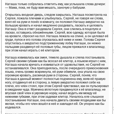
Наташа только собралась ответить ему, как услышала слова дочери:
— Мама, пока, не буду вам мешать, заночую у бабушки.
Открылась входная дверь, следом закрылась. Наташа посмотрела на
Сергея, пожала плечами и улыбнулась. Сергей, не говоря ни слова,
взял её на руки и понёс в комнату, он положил Наташу аккуратно на
большую кровать и начал медленно раздевать, ласкать и целовать
Наташу. Она в ответ раздевала Сергея, они слились в поцелуях и
ласках, оставшись обнажёнными. Сергей, всю одежду, которая была
на кровати, сбросил на пол. Наташа лежала на спине, а он целовал её
груди, пупок и его голова спускалась всё ниже и ниже. Голова Сергея
опустилась к аккуратно подстриженному лобку Наташи, он нежно
пальцами раздвинул её половые губы, лицом прижался к влагалищу,
при этом начал играть с её клитором.
Наташа извивалась как змея, тяжело дышала и слегка постанывала.
Сергей своими губами как бы всосал её клитор, а языком играл с ним,
Наташа начала кричать и извиваться от удовольствия, но Сергей не
останавливался. Она приподнялась, после очередного прикосновения
языка, очень громко вскрикнула, её руки обмякли, она упала на свою
огромную кровать, раскинув руки в стороны. Сергей, поняв, что
Наташа в данный момент полностью подчинена ему, взяв её правую
ногу, отодвинул её в сторону, а левую аккуратно положил себе на
плечо, его член стоял, при этом Сергей чувствовал, как он пульсировал
в ожидании чуда. Мужчина вплотную придвинулся к её влагалищу, не
впуская свой член в укромную норку, начал водить им между её
нижними губками, при этом задевая клитор. Началось еле слышное
постанывание Наташи, она начала двигать своими ягодицами как бы
желая, чтобы его член вошёл в неё и завладел ей. Он упорно как бы
издевался.