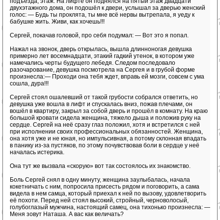
подъезда, этаж. На лифте он поднялся на пятый этаж двадцати
двухэтажного дома, он подошёл к двери, услышал за дверью женский
голос: — Будь ты проклята, ты мне всё нервы вытрепала, я уеду к
бабушке жить. Живи, как хочешь!!!
Сергей, покачав головой, про себя подумал: — Вот это я попал.
Нажал на звонок, дверь открылась, вышла длинноногая девушка
примерно лет восемнадцати, этакий гадкий утенок, в котором уже
намечались черты будущего лебедя. Следом последовало
разочарование, девушка посмотрела на Сергея и в грубой форме
произнесла:— Проходи она тебя ждет, вправь ей мозги, совсем с ума
сошла, дура!!!
Сергей стоял ошалевший от такой грубости собрался ответить, но
девушка уже вошла в лифт и спускалась вниз, пожав плечами, он
вошёл в квартиру, закрыл за собой дверь и прошёл в комнату. На краю
большой кровати сидела женщина, тяжело дыша и положив руку на
сердце. Сергей на неё сразу глаз положил, хотя и встретился с ней
при исполнении своих профессиональных обязанностей. Женщина,
она хотя уже и не юная, но импульсивная, а потому склонная впадать
в панику из-за пустяков, по этому почувствовав боли в сердце у неё
началась истерика.
Она тут же вызвала «скорую» вот так состоялось их знакомство.
Боль Сергей снял в одну минуту, женщина заулыбалась, начала
кокетничать с ним, попросила присесть рядом и поговорить, а сама
видела в нем самца, который приехал к ней по вызову, удовлетворить
её похоти. Перед ней стоял высокий, стройный, черноволосый,
голубоглазый мужчина, настоящий самец, она тихонько произнесла: —
Меня зовут Наташа. А вас как величать?