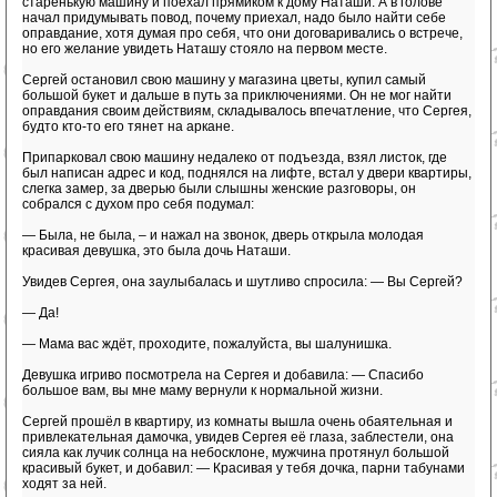
старенькую машину и поехал прямиком к дому Наташи. А в голове
начал придумывать повод, почему приехал, надо было найти себе
оправдание, хотя думая про себя, что они договаривались о встрече,
но его желание увидеть Наташу стояло на первом месте.
Сергей остановил свою машину у магазина цветы, купил самый
большой букет и дальше в путь за приключениями. Он не мог найти
оправдания своим действиям, складывалось впечатление, что Сергея,
будто кто-то его тянет на аркане.
Припарковал свою машину недалеко от подъезда, взял листок, где
был написан адрес и код, поднялся на лифте, встал у двери квартиры,
слегка замер, за дверью были слышны женские разговоры, он
собрался с духом про себя подумал:
— Была, не была, – и нажал на звонок, дверь открыла молодая
красивая девушка, это была дочь Наташи.
Увидев Сергея, она заулыбалась и шутливо спросила: — Вы Сергей?
— Да!
— Мама вас ждёт, проходите, пожалуйста, вы шалунишка.
Девушка игриво посмотрела на Сергея и добавила: — Спасибо
большое вам, вы мне маму вернули к нормальной жизни.
Сергей прошёл в квартиру, из комнаты вышла очень обаятельная и
привлекательная дамочка, увидев Сергея её глаза, заблестели, она
сияла как лучик солнца на небосклоне, мужчина протянул большой
красивый букет, и добавил: — Красивая у тебя дочка, парни табунами
ходят за ней.