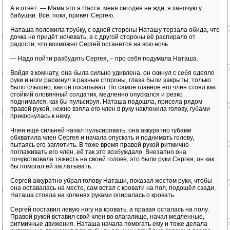
А в ответ: — Мама это я Настя, меня сегодня не жди, я заночую у
бабушки. Всё, пока, привет Сергею.
Наташа положила трубку, с одной стороны Наташу терзала обида, что
дочка не придёт ночевать, а с другой стороны её распирало от
радости, что возможно Сергей останется на всю ночь.
— Надо пойти разбудить Сергея, – про себя подумала Наташа.
Войдя в комнату, она была сильно удивлена, он скинул с себя одеяло
руки и ноги раскинул в разные стороны, глаза были закрыты, только
было слышно, как он посапывал. Но самое главное его член стоял как
стойкий оловянный солдатик, медленно опускался и резко
поднимался, как бы пульсируя. Наташа подошла, присела рядом
правой рукой, нежно взяла его член в руку наклонила голову, губами
прикоснулась к нему.
Член ещё сильней начал пульсировать, она аккуратно губами
обхватила член Сергея и начала опускать и поднимать голову,
пытаясь его заглотить. В тоже время правой рукой ритмично
поглаживать его член, её так это возбуждало. Внезапно она
почувствовала тяжесть на своей голове, это были руки Сергея, он как
бы помогал ей заглатывать.
Сергей аккуратно убрал голову Наташи, показал жестом руки, чтобы
она оставалась на месте, сам встал с кровати на пол, подошёл сзади,
Наташа стояла на коленях руками опиралась о кровать.
Сергей поставил левую ногу на кровать, а правая осталась на полу.
Правой рукой вставил свой член во влагалище, начал медленные,
ритмичные движения. Наташа начала помогать ему и тоже делала