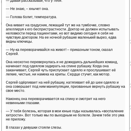
— Давай рассказывай, что у тебя.
— Не знаю, – хнычет она.
— Голова болит, температура.
Она кивает на градусник, лежащий тут же на тумбочке, словно
апеллируя к его беспристрастности. Доктор не должен испытывать
неловкости перед пациентами, но вот видимо сегодня я себя не
чувствую доктором. На ее ночной рубашке маленький вырез, едва
видны ключицы.
— Ну-ка переворачивайся на живот! – приказным тоном, сказал
Сергей.
Она неохотно перевернулась и не дожидаясь дальнейших команд,
начинает под одеялом задирать на спине рубашку. Когда она
заканчивает, Сергей чуть приспускает одеяло и прослушивает её
легкие, чистые, ни намека на хрипы. Сердце стучит, как мотор.
Сергей одёргивает на ней рубашку, натягивает ей до шеи одеяло и
она совершает под ним манипуляции, призванные вернуть рубашку на
свое место.
Наконец она переворачивается на спину и смотрит на него
невинными глазами.
— У тебя болезнь, которая в мои юные годы называлась «воспаление
хитрости». Вот только мы по выходным не болели. Зачем тебе это ума
не приложу.
В глазах у девушки стояли слезы.