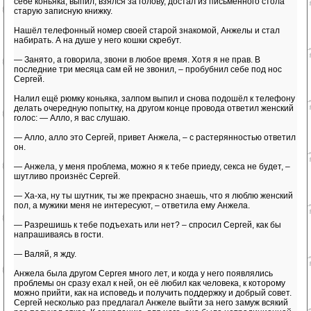
себе коньяка, выпил, взялся за голову, достал из письменного стола
старую записную книжку.
Нашёл телефонный номер своей старой знакомой, Анжелы и стал
набирать. А на душе у него кошки скребут.
— Занято, а говорила, звони в любое время. Хотя я не прав. В
последние три месяца сам ей не звонил, – пробубнил себе под нос
Сергей.
Налил ещё рюмку коньяка, залпом выпил и снова подошёл к телефону
делать очередную попытку, на другом конце провода ответил женский
голос: — Алло, я вас слушаю.
— Алло, алло это Сергей, привет Анжела, – с растерянностью ответил
он.
— Анжела, у меня проблема, можно я к тебе приеду, секса не будет, –
шутливо произнёс Сергей.
— Ха-ха, ну ты шутник, ты же прекрасно знаешь, что я люблю женский
пол, а мужики меня не интересуют, – ответила ему Анжела.
— Разрешишь к тебе подъехать или нет? – спросил Сергей, как бы
напрашиваясь в гости.
— Валяй, я жду.
Анжела была другом Сергея много лет, и когда у него появлялись
проблемы он сразу ехал к ней, он её любил как человека, к которому
можно прийти, как на исповедь и получить поддержку и добрый совет.
Сергей несколько раз предлагал Анжеле выйти за него замуж всякий