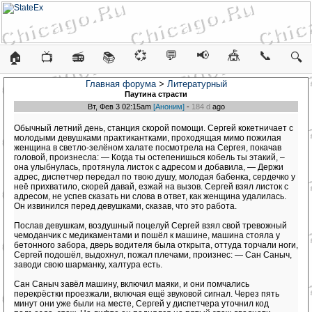
💞
💬
📢
🎪
📞
🏠
📺
📻
📚
🔍
Главная форума
>
Литературный
Паутина страсти
Вт, Фев 3 02:15am
[Аноним]
-
184 d
ago
Обычный летний день, станция скорой помощи. Сергей кокетничает с
молодыми девушками практикантками, проходящая мимо пожилая
женщина в светло-зелёном халате посмотрела на Сергея, покачав
головой, произнесла: — Когда ты остепенишься кобель ты этакий, –
она улыбнулась, протянула листок с адресом и добавила, — Держи
адрес, диспетчер передал по твою душу, молодая бабенка, сердечко у
неё прихватило, скорей давай, езжай на вызов. Сергей взял листок с
адресом, не успев сказать ни слова в ответ, как женщина удалилась.
Он извинился перед девушками, сказав, что это работа.
Послав девушкам, воздушный поцелуй Сергей взял свой тревожный
чемоданчик с медикаментами и пошёл к машине, машина стояла у
бетонного забора, дверь водителя была открыта, оттуда торчали ноги,
Сергей подошёл, выдохнул, пожал плечами, произнес: — Сан Саныч,
заводи свою шарманку, халтура есть.
Сан Саныч завёл машину, включил маяки, и они помчались
перекрёстки проезжали, включая ещё звуковой сигнал. Через пять
минут они уже были на месте, Сергей у диспетчера уточнил код