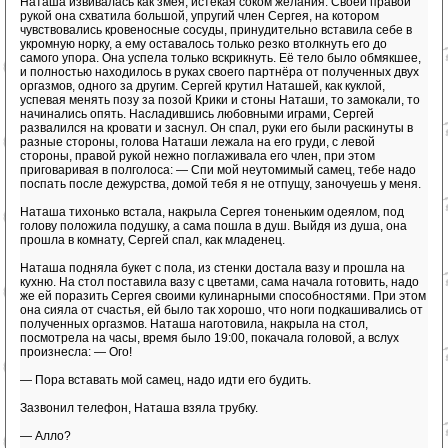
Наташа извивалась как змея, истекая соком желания. Своей правой
рукой она схватила большой, упругий член Сергея, на котором
чувствовались кровеносные сосуды, принудительно вставила себе в
укромную норку, а ему оставалось только резко втолкнуть его до
самого упора. Она успела только вскрикнуть. Её тело было обмякшее,
и полностью находилось в руках своего партнёра от полученных двух
оргазмов, одного за другим. Сергей крутил Наташей, как куклой,
успевая менять позу за позой Крики и стоны Наташи, то замокали, то
начинались опять. Насладившись любовными играми, Сергей
развалился на кровати и заснул. Он спал, руки его были раскинуты в
разные стороны, голова Наташи лежала на его груди, с левой
стороны, правой рукой нежно поглаживала его член, при этом
приговаривая в полголоса: — Спи мой неутомимый самец, тебе надо
поспать после дежурства, домой тебя я не отпущу, заночуешь у меня.
Наташа тихонько встала, накрыла Сергея тоненьким одеялом, под
голову положила подушку, а сама пошла в душ. Выйдя из душа, она
прошла в комнату, Сергей спал, как младенец.
Наташа подняла букет с пола, из стенки достала вазу и прошла на
кухню. На стол поставила вазу с цветами, сама начала готовить, надо
же ей поразить Сергея своими кулинарными способностями. При этом
она сияла от счастья, ей было так хорошо, что ноги подкашивались от
полученных оргазмов. Наташа наготовила, накрыла на стол,
посмотрела на часы, время было 19:00, покачала головой, а вслух
произнесла: — Ого!
— Пора вставать мой самец, надо идти его будить.
Зазвонил телефон, Наташа взяла трубку.
— Алло?