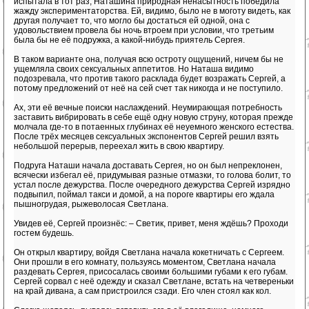
испытала в тот раз, Наташина природная ненасытность победила
жажду экспериментаторства. Ей, видимо, было не в моготу видеть, как
другая получает то, что могло бы достаться ей одной, она с
удовольствием провела бы ночь втроем при условии, что третьим
была бы не её подружка, а какой-нибудь приятель Сергея.
В таком варианте она, получая всю остроту ощущений, ничем бы не
ущемляла своих сексуальных аппетитов. Но Наташа видимо
подозревала, что против такого расклада будет возражать Сергей, а
потому предложений от неё на сей счет так никогда и не поступило.
Ах, эти её вечные поиски наслаждений. Неумирающая потребность
заставить вибрировать в себе ещё одну новую струну, которая прежде
молчала где-то в потаенных глубинах её неуемного женского естества.
После трёх месяцев сексуальных экспонентов Сергей решил взять
небольшой перерыв, переехал жить в свою квартиру.
Подруга Наташи начала доставать Сергея, но он был непреклонен,
всячески избегал её, придумывая разные отмазки, то голова болит, то
устал после дежурства. После очередного дежурства Сергей изрядно
подвыпил, поймал такси и домой, а на пороге квартиры его ждала
пышногрудая, рыжеволосая Светлана.
Увидев её, Сергей произнёс: – Светик, привет, меня ждёшь? Проходи
гостем будешь.
Он открыл квартиру, войдя Светлана начала кокетничать с Сергеем.
Они прошли в его комнату, пользуясь моментом, Светлана начала
раздевать Сергея, присосалась своими большими губами к его губам.
Сергей сорвал с неё одежду и сказал Светлане, встать на четвереньки
на край дивана, а сам пристроился сзади. Его член стоял как кол.