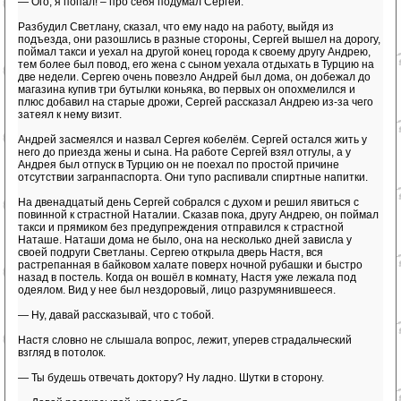
— Ого, я попал! – про себя подумал Сергей.
Разбудил Светлану, сказал, что ему надо на работу, выйдя из
подъезда, они разошлись в разные стороны, Сергей вышел на дорогу,
поймал такси и уехал на другой конец города к своему другу Андрею,
тем более был повод, его жена с сыном уехала отдыхать в Турцию на
две недели. Сергею очень повезло Андрей был дома, он добежал до
магазина купив три бутылки коньяка, во первых он опохмелился и
плюс добавил на старые дрожи, Сергей рассказал Андрею из-за чего
затеял к нему визит.
Андрей засмеялся и назвал Сергея кобелём. Сергей остался жить у
него до приезда жены и сына. На работе Сергей взял отгулы, а у
Андрея был отпуск в Турцию он не поехал по простой причине
отсутствии загранпаспорта. Они тупо распивали спиртные напитки.
На двенадцатый день Сергей собрался с духом и решил явиться с
повинной к страстной Наталии. Сказав пока, другу Андрею, он поймал
такси и прямиком без предупреждения отправился к страстной
Наташе. Наташи дома не было, она на несколько дней зависла у
своей подруги Светланы. Сергею открыла дверь Настя, вся
растрепанная в байковом халате поверх ночной рубашки и быстро
назад в постель. Когда он вошёл в комнату, Настя уже лежала под
одеялом. Вид у нее был нездоровый, лицо разрумянившееся.
— Ну, давай рассказывай, что с тобой.
Настя словно не слышала вопрос, лежит, уперев страдальческий
взгляд в потолок.
— Ты будешь отвечать доктору? Ну ладно. Шутки в сторону.