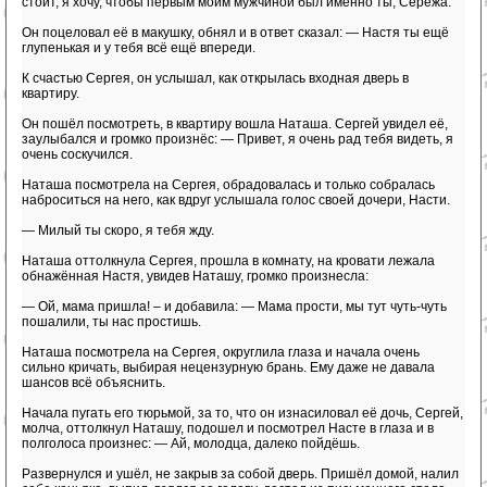
стоит, я хочу, чтобы первым моим мужчиной был именно ты, Серёжа.
Он поцеловал её в макушку, обнял и в ответ сказал: — Настя ты ещё
глупенькая и у тебя всё ещё впереди.
К счастью Сергея, он услышал, как открылась входная дверь в
квартиру.
Он пошёл посмотреть, в квартиру вошла Наташа. Сергей увидел её,
заулыбался и громко произнёс: — Привет, я очень рад тебя видеть, я
очень соскучился.
Наташа посмотрела на Сергея, обрадовалась и только собралась
наброситься на него, как вдруг услышала голос своей дочери, Насти.
— Милый ты скоро, я тебя жду.
Наташа оттолкнула Сергея, прошла в комнату, на кровати лежала
обнажённая Настя, увидев Наташу, громко произнесла:
— Ой, мама пришла! – и добавила: — Мама прости, мы тут чуть-чуть
пошалили, ты нас простишь.
Наташа посмотрела на Сергея, округлила глаза и начала очень
сильно кричать, выбирая нецензурную брань. Ему даже не давала
шансов всё объяснить.
Начала пугать его тюрьмой, за то, что он изнасиловал её дочь, Сергей,
молча, оттолкнул Наташу, подошел и посмотрел Насте в глаза и в
полголоса произнес: — Ай, молодца, далеко пойдёшь.
Развернулся и ушёл, не закрыв за собой дверь. Пришёл домой, налил