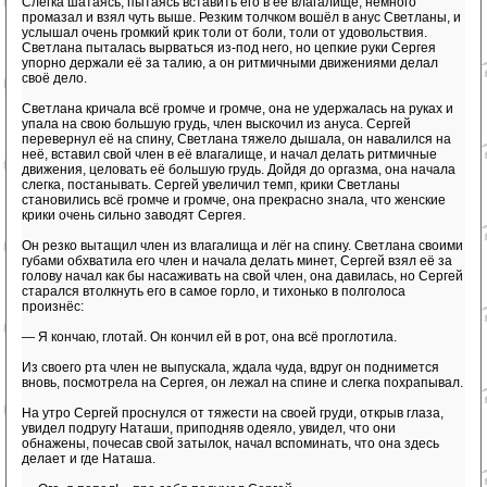
Слегка шатаясь, пытаясь вставить его в её влагалище, немного
промазал и взял чуть выше. Резким толчком вошёл в анус Светланы, и
услышал очень громкий крик толи от боли, толи от удовольствия.
Светлана пыталась вырваться из-под него, но цепкие руки Сергея
упорно держали её за талию, а он ритмичными движениями делал
своё дело.
Светлана кричала всё громче и громче, она не удержалась на руках и
упала на свою большую грудь, член выскочил из ануса. Сергей
перевернул её на спину, Светлана тяжело дышала, он навалился на
неё, вставил свой член в её влагалище, и начал делать ритмичные
движения, целовать её большую грудь. Дойдя до оргазма, она начала
слегка, постанывать. Сергей увеличил темп, крики Светланы
становились всё громче и громче, она прекрасно знала, что женские
крики очень сильно заводят Сергея.
Он резко вытащил член из влагалища и лёг на спину. Светлана своими
губами обхватила его член и начала делать минет, Сергей взял её за
голову начал как бы насаживать на свой член, она давилась, но Сергей
старался втолкнуть его в самое горло, и тихонько в полголоса
произнёс:
— Я кончаю, глотай. Он кончил ей в рот, она всё проглотила.
Из своего рта член не выпускала, ждала чуда, вдруг он поднимется
вновь, посмотрела на Сергея, он лежал на спине и слегка похрапывал.
На утро Сергей проснулся от тяжести на своей груди, открыв глаза,
увидел подругу Наташи, приподняв одеяло, увидел, что они
обнажены, почесав свой затылок, начал вспоминать, что она здесь
делает и где Наташа.