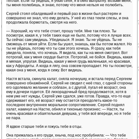
теплая. Если ты уйдешь, я убью себя, я в окно выпрыгну. Возьми меня,
ты меня полюбишь, я знаю, потому что меня нельзя не полюбить.
Сергей стоял обалдевший и первый раз в жизни был растерян и
совершено не знал, что ему делать. У неё из глаз текли слезы, и она
продолжала бормотать, смотря на него.
— Хороший, ну что тебе стоит, прошу тебя. Мне так плохо. Ты
посмотри, какая я, у тебя таких еще не было, потому что я лучше всех.
Ты сейчас сам увидишь. Убедишься. Я знаю. Ты не уйдешь. Ты не
сможешь от меня уйти. Если бы ушел, знаешь, как бы потом жалел. Но
ты не уйдешь, потому что ты сам этого хочешь. Я сразу, как тебя
увидела, поняла, что хочешь. Я видела, как ты на меня смотрел. Вот
потрогай, как у меня сердце бьется. Потрогай, не бойся. Видишь, какая
я мягкая, упругая. Видишь, какая у меня грудь маленькая, но красивая,
как у Афродиты. А когда я лягу, она совсем пропадает. Но ты посмотри,
какая она у меня, когда я сижу. Вот видишь.
Настя встала, скинула халат, сняла ночнушку, и встала перед Сергеем
совершено обнажённой. Сергей не сводил с неё глаз, с одной стороны
его одолевало желание и соблазн, а с другой, пугал её возраст, она
ему в дочери годится. Её лихорадочный бред продолжается, хотя в
нем уже нет нужды, Сергей уже сдался, уже готов. Правда, что-то еще
сдерживает его, её возраст ему остается преодолеть какое-то
последнее внутреннее моральное сопротивление. Сергей поднял
халат, накинул на Настю, обнял и тихонько произнес: — Настя, ты
очень красивая и обаятельная девушка, у тебя всё впереди, но я тебе
не пара.
Я вдвое старше тебя и гожусь тебе в отцы.
Она прижалась к его груди, хныча, под нос пробубнила: — Что тебе