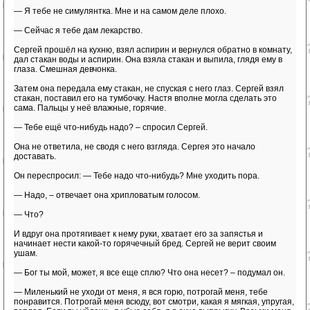
— Я тебе не симулянтка. Мне и на самом деле плохо.
— Сейчас я тебе дам лекарство.
Сергей прошёл на кухню, взял аспирин и вернулся обратно в комнату,
дал стакан воды и аспирин. Она взяла стакан и выпила, глядя ему в
глаза. Смешная девчонка.
Затем она передала ему стакан, не спуская с него глаз. Сергей взял
стакан, поставил его на тумбочку. Настя вполне могла сделать это
сама. Пальцы у неё влажные, горячие.
— Тебе ещё что-нибудь надо? – спросил Сергей.
Она не ответила, не сводя с него взгляда. Сергея это начало
доставать.
Он переспросил: — Тебе надо что-нибудь? Мне уходить пора.
— Надо, – отвечает она хрипловатым голосом.
— Что?
И вдруг она протягивает к нему руки, хватает его за запястья и
начинает нести какой-то горячечный бред. Сергей не верит своим
ушам.
— Бог ты мой, может, я все еще сплю? Что она несет? – подумал он.
— Миленький не уходи от меня, я вся горю, потрогай меня, тебе
понравится. Потрогай меня всюду, вот смотри, какая я мягкая, упругая,