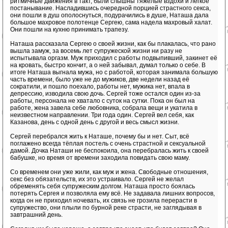
ритмичные движения в такт, были слышны тяжёлые вздохи и легкое
постанывание. Насладившись очередной порцией страстного секса,
они пошли в душ ополоснуться, подурачились в душе, Наташа дала
большое махровое полотенце Сергею, сама надела махровый халат.
Они пошли на кухню принимать трапезу.
Наташа рассказала Сергею о своей жизни, как бы плакалась, что рано
вышла замуж, за восемь лет супружеской жизни ни разу не
испытывала оргазм. Муж приходил с работы подвыпивший, закинет её
на кровать, быстро кончит, а о ней забывал, думал только о себе. В
итоге Наташа выгнала мужа, но с работой, которая занимала большую
часть времени, было уже не до мужиков, две недели назад её
сократили, и пошло поехало, работы нет, мужика нет, впала в
депрессию, изводила свою дочь. Сергей тоже остался один из-за
работы, персонала не хватало с суток на сутки. Пока он был на
работе, жена завела себе любовника, собрала вещи и укатила в
неизвестном направлении. Три года один. Сергей вел себя, как
Казанова, день с одной день с другой и весь смысл жизни.
Сергей перебрался жить к Наташе, почему бы и нет. Сыт, всё
поглажено всегда тёплая постель с очень страстной и сексуальной
дамой. Дочка Наташи не беспокоила, она перебралась жить к своей
бабушке, но время от времени заходила повидать свою маму.
Со временем они уже жили, как муж и жена. Свободные отношения,
секс без обязательств, их это устраивало. Сергей не желал
обременять себя супружеским долгом. Наташа просто боялась
потерять Сергея и позволяла ему всё. Не задавала лишних вопросов,
когда он не приходил ночевать, их связь не грозила перерасти в
супружество, они плыли по бурной реке страсти, не заглядывая в
завтрашний день.