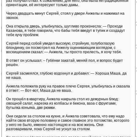
раз получал отказ. К сожалению, для него, она была нетрадиционной
ориентации, её интересуют только дамы.
Через двадцать минут Сергей, стоял у двери Анжелы и нажимал на
звонок.
Она открыла дверь, улыбнулась, шутливо произнесла: — Проходи
Казанова, я тебе говорила, что бабы тебя введут в тупик и создадут
тебе кучу проблем.
Сергей перед собой увидел высокую, стройную, голубоглазую
блондинку, он посмотрел на Анжелу оценивающим взглядом, с
восхищением сказал: — Анжела, ты просто прелесть, я хочу тебя.
В ответ он услышал: – Губёнки закатай, меняй пол, и вопрос будет
решён.
Сергей засмеялся, глубоко вздохнул и добавил: — Хороша Маша, да
не наша.
Анжела положила руку на правое плечо Сергея, улыбнулась и сказала
в ответ: — Вот-вот, Маша да не ваша.
Он прошёл в квартиру, Анжела накрыла стол из дежурных блюд:
овощной салат, нарезка из колбасы и бекона, ваза с фруктами,
бутылка коньяка, две рюмки.
Они сидели за столом на кухне, и Анжела советовала, что ему надо
найти свою вторую половину и самое главное это потомство, которого
у него не было, именно настоящую и на всю жизнь. Они
разговаривали, пока Сергей не уснул за столом.