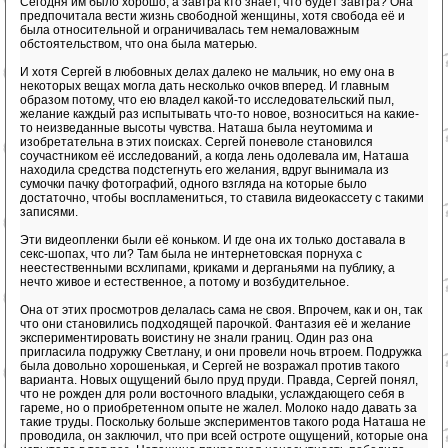
Сегодня им было хорошо, а завтра кто знает, что будет завтра? Она
предпочитала вести жизнь свободной женщины, хотя свобода её и
была относительной и ограничивалась тем немаловажным
обстоятельством, что она была матерью.
И хотя Сергей в любовных делах далеко не мальчик, но ему она в
некоторых вещах могла дать несколько очков вперед. И главным
образом потому, что ею владел какой-то исследовательский пыл,
желание каждый раз испытывать что-то новое, возноситься на какие-
то неизведанные высоты чувства. Наташа была неутомима и
изобретательна в этих поисках. Сергей поневоле становился
соучастником её исследований, а когда лень одолевала им, Наташа
находила средства подстегнуть его желания, вдруг вынимала из
сумочки пачку фотографий, одного взгляда на которые было
достаточно, чтобы воспламениться, то ставила видеокассету с такими
записями.
Эти видеопленки были её коньком. И где она их только доставала в
секс-шопах, что ли? Там была не интернетовская порнуха с
неестественными всхлипами, криками и дерганьями на публику, а
нечто живое и естественное, а потому и возбудительное.
Она от этих просмотров делалась сама не своя. Впрочем, как и он, так
что они становились подходящей парочкой. Фантазия её и желание
экспериментировать воистину не знали границ. Один раз она
пригласила подружку Светлану, и они провели ночь втроем. Подружка
была довольно хорошенькая, и Сергей не возражал против такого
варианта. Новых ощущений было пруд пруди. Правда, Сергей понял,
что не рожден для роли восточного владыки, услаждающего себя в
гареме, но о приобретенном опыте не жалел. Молоко надо давать за
такие труды. Поскольку больше экспериментов такого рода Наташа не
проводила, он заключил, что при всей остроте ощущений, которые она