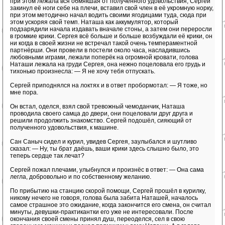
при этом лежала вся обмякшая от полученного удовольствия, Сергей
закинул её ноги себе на плечи, вставил свой член в её укромную норку,
при этом методично начал водить своими ягодицами туда, сюда при
этом ускоряя свой темп. Наташа как аккумулятор, который
подзарядили начала издавать вначале стоны, а затем они переросли
в громкие крики. Сергея всё больше и больше возбуждали её крики, он
ни когда в своей жизни не встречал такой очень темпераментной
партнёрши. Они провели в постели около часа, насладившись
любовными играми, лежали поперёк на огромной кровати, голова
Наташи лежала на груди Сергея, она нежно поцеловала его грудь и
тихонько произнесла: — Я не хочу тебя отпускать.
Сергей приподнялся на локтях и в ответ пробормотал: — Я тоже, но
мне пора.
Он встал, оделся, взял свой тревожный чемоданчик, Наташа
проводила своего самца до двери, они поцеловали друг друга и
решили продолжить знакомство. Сергей подошёл, сияющий от
полученного удовольствия, к машине.
Сан Саныч сидел и курил, увидев Сергея, заулыбался и шутливо
сказал: — Ну, ты брат даёшь, ваши крики здесь слышно было, это
теперь сердце так лечат?
Сергей пожал плечами, улыбнулся и произнёс в ответ: — Она сама
легла, добровольно и по собственному желанию.
По прибытию на станцию скорой помощи, Сергей прошёл в курилку,
никому нечего не говоря, голова была забита Наташей, началось
самое страшное это ожидание, когда закончится его смена, он считал
минуты, девушки-практикантки его уже не интересовали. После
окончания своей смены принял душ, переоделся, сел в свою