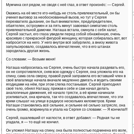
Мужчина сел рядом, не сводя с неё глаз, в ответ произнёс: — Сергей.
Окажись на её месте кто-нибудь не столь привлекательный, он бы
учинил выговор за необоснованный вызов, но тут у Сергея
перехватило дыхание, он был внимателен, предупредителен,
обаятелен, остроумен и за пять минут завоевал симпатию столь
привлекательной дамочки. Наташа встала, скинула с себя халат,
Сергей застыл, его глаза увидели перед собой обнажённую, очень
красивую с прекрасной фигурой женщину, которая собиралась вот, вот
набросится на него. У него внутри всё забурлило, а внизу живота
запульсировало, создавалось впечатление, что в его штанах
зародилась другая жизнь.
Со словами: — Возьми меня!
Наташа набросилась на Сергея, очень быстро начала раздевать его,
он не сопротивлялся, сняв всю одежду с Сергея, она уложила его на
спину, сама села сверху, правой рукой заправила его вставший член в
своё влагалище начала вначале медленно двигать и водить своими
ягодицами на нём, при этом слегка постанывая. Сергей приподнял
своё тело, обнял Наташу, прижав к себе и сам начал делать
аналогичные движения, её начало трясти, а её крики начинали
усиливаться, она кричала, так что создавалось впечатление, что эти
крики слышат на улице в радиусе нескольких километров. Крики
Наташи становились всё сильнее, и сильнее её сильно затрясло, она
очень громко, вскрикнула и упала на Сергея со словами: — Я кончила!!!
Сергей, ошалевший от наглости, в ответ добавил: — Родная ты не
угадала, я — то ещё не кончил.
Он уложил Наташу на спину, она была полностью подчинена его воле,