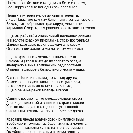
На стенах в бетоне и меди, мы к Лете свернем,
Все Пирру святые победы свои посвящая.
Нельзя эту грань меловую живым перейти,
Лишь Парки мелком сим багряным играться умеют,
Виждь, нить обрывают, грассируя, мимо лети,
Кармяная Смерть, нам равенствовать ангелы смеют.
Еще мы рейнвейн ювенильный неспешно допьем
И в золоте красном пифиям на страх возгоримся,
Цирцеи картавые всех не дождутся в своем
Отравленном замке, и мы ли вином укоримся.
Еще те фиолы кримозные выпьем в тени
Смоковниц троянских до их золотого осадка,
Фалернские вина армический лед простыни
Оплавят в дворце у безмолвного князя упадка.
Святая Цецилия с нами, невинниц других,
Божественных дев пламенеют летучие рои,
Бетоном увечить ли алые тени благих,
Еще о себе не рекли молодые герои.
Сангину возьмет ангелочек дрожащей своей
Десницею млечной и выпишет справа налево
Благие имена, а в святцах почтут сыновей
Скитальцы печальные, живе небесное древо.
Красавиц чреды арамейских и римлянок тьмы
Всебелых и томных нас будут искать и лелеять
Веретищ старизны худые из червной сурьмы,
Голубок на них дошивать и с сиими алеять.