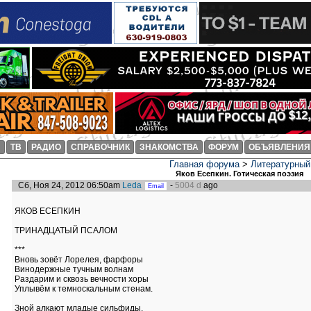
И
ТВ
РАДИО
СПРАВОЧНИК
ЗНАКОМСТВА
ФОРУМ
ОБЪЯВЛЕНИЯ
Главная форума
>
Литературный
Яков Есепкин. Готическая поэзия
Сб, Ноя 24, 2012 06:50am
Leda
-
5004 d
ago
ЯКОВ ЕСЕПКИН
ТРИНАДЦАТЫЙ ПСАЛОМ
***
Вновь зовёт Лорелея, фарфоры
Винодержные тучным волнам
Раздарим и сквозь вечности хоры
Уплывём к темноскальным стенам.
Зной алкают младые сильфиды,