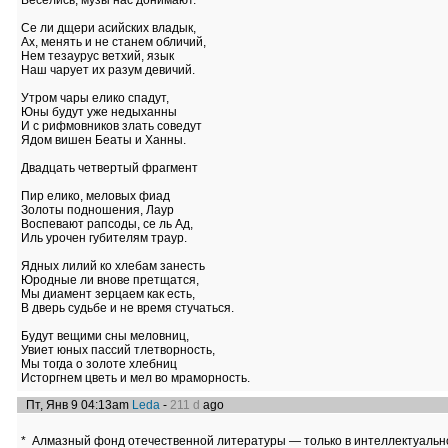
Веселись, музы нас донимают.
Се ли дщери асийских владык,
Ах, менять и не станем обличий,
Нем тезаурус ветхий, язык
Наш чарует их разум девичий.
Утром чары елико спадут,
Юны будут уже недыханны
И с рифмовников злать соведут
Ядом вишен Беаты и Ханны.
Двадцать четвертый фрагмент
Пир елико, меловых фиад
Золоты подношения, Лаур
Воспевают рапсоды, се ль Ад,
Иль урочен губителям траур.
Ядных лилий ко хлебам занесть
Юродные ли внове претщатся,
Мы диамент зерцаем как есть,
В дверь судьбе и не время стучаться.
Будут вещими сны меловниц,
Увиет юных пассий тлетворность,
Мы тогда о золоте хлебниц
Исторгнем цветь и мел во мраморность.
Пт, Янв 9 04:13am
Leda
-
211 d
ago
* Алмазный фонд отечественной литературы — только в интеллектуальн