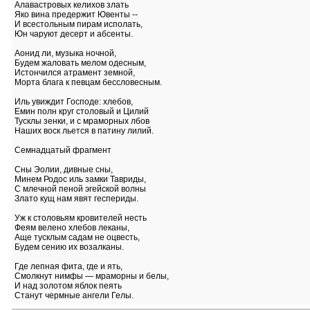
Алавастровых келихов злать
Яко вина предержит Ювенты --
И всестольным пирам исполать,
Юн чаруют десерт и абсенты.
Аонид ли, музыка ночной,
Будем жаловать мелом одесным,
Истончился атрамент земной,
Морта блага к певцам бессловесным.
Иль увиждит Господе: хлебов,
Емин полн круг столовый и Цилий
Тусклы зенки, и с мраморных лбов
Наших воск льется в патину лилий.
Семнадцатый фрагмент
Сны Эолии, дивные сны,
Минем Родос иль замки Тавриды,
С млечной пеной эгейской волны
Злато кущ нам явят геспериды.
Уж к столовьям кровителей несть
Феям велено хлебов леканы,
Аще тусклым садам не оцвесть,
Будем сению их возалканы.
Где лепная фита, где и ять,
Смолкнут нимфы — мраморны и белы,
И над золотом яблок пеять
Станут чермные ангели Гелы.