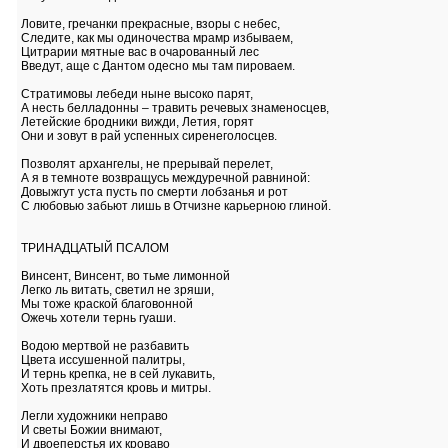
Ловите, гречанки прекрасные, взоры с небес,
Следите, как мы одиночества мрамр избываем,
Цитрарии мятные вас в очарованный лес
Введут, аще с Дантом одесно мы там пироваем.
Стратимовы лебеди ныне высоко парят,
А несть белладонны – травить речевых знаменосцев,
Летейские бродники вижди, Летия, горят
Они и зовут в рай успенных сиренеголосцев.
Позволят архангелы, не прерывай перелет,
А я в темноте возвращусь междуречной равниной:
Довыжгут уста пусть по смерти лобзанья и рот
С любовью забьют лишь в Отчизне карьерною глиной.
ТРИНАДЦАТЫЙ ПСАЛОМ
Винсент, Винсент, во тьме лимонной
Легко ль витать, светил не зряши,
Мы тоже краской благовонной
Ожечь хотели тернь гуаши.
Водою мертвой не разбавить
Цвета иссушенной палитры,
И тернь крепка, не в сей лукавить,
Хоть презлатятся кровь и митры.
Легли художники неправо
И светы Божии внимают,
И двоеперстья их кроваво