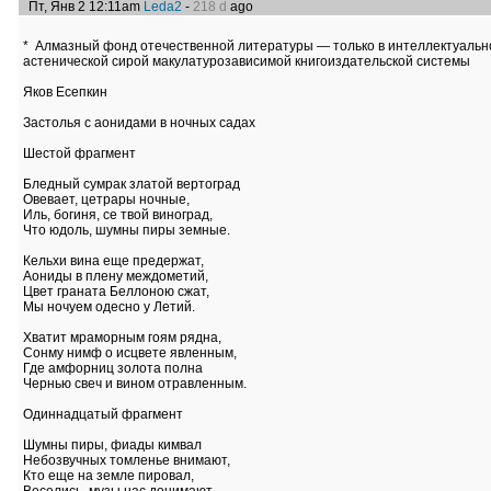
Пт, Янв 2 12:11am
Leda2
-
218 d
ago
* Алмазный фонд отечественной литературы — только в интеллектуальн
астенической сирой макулатурозависимой книгоиздательской системы
Яков Есепкин
Застолья с аонидами в ночных садах
Шестой фрагмент
Бледный сумрак златой вертоград
Овевает, цетрары ночные,
Иль, богиня, се твой виноград,
Что юдоль, шумны пиры земные.
Кельхи вина еще предержат,
Аониды в плену междометий,
Цвет граната Беллоною сжат,
Мы ночуем одесно у Летий.
Хватит мраморным гоям рядна,
Сонму нимф о исцвете явленным,
Где амфорниц золота полна
Чернью свеч и вином отравленным.
Одиннадцатый фрагмент
Шумны пиры, фиады кимвал
Небозвучных томленье внимают,
Кто еще на земле пировал,