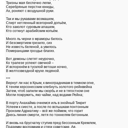
Тризны мая беспечно легки,
Серебряные перстни юниды,
Ах, роняют с воздушной руки.
Так и мы рукавами возмашем,
Спирт нетленный всегорний допьём,
Кто заколот суровым апашем,
Кто соткнут арабийским копьём.
Много ль черни о мраморы билось
И безсмертием грезило, сих
Не известь беленой, а увилось
Померанцами гроздье благих.
Вот демоны слетят неурочно,
Ко трапезе успеют свечной –
И вспорхнём в тусклой ветоши ночно,
В желтозвездной крухе ледяной.
***
Вернут ли нас в Крым, к виноградникам в темном огне,
К теням херсонесским хлебнуть золотого рейнвейна
Затем, чтоб запили мы скорбь и не в тягостном сне
Могли покружить, яко чайки, над водами Рейна;
В порту Анахайма очнемся иль в знойный Тикрит
Успеем к сиесте, а после по вспышкам понтонным
Пронзим Адриатику – всё же поймем, что горит
Днесь линия смерти, летя по тоннелям бетонным.
И вновь на брусчатку ступив пред бессонным Кремлем,
Подземку воспомнив и стяги советские, Ая,