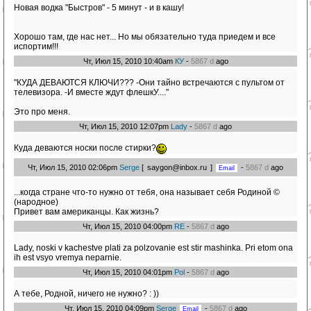
Новая водка "Быстров" - 5 минут - и в кашу!
Хорошо там, где нас нет... Но мы обязательно туда приедем и все
испортим!!!
Чт, Июл 15, 2010 10:40am
КУ
-
5867 d
ago
"КУДА ДЕВАЮТСЯ КЛЮЧИ??? -Они тайно встречаются с пультом от
телевизора. -И вместе ждут флешкУ...."
Это про меня.
Чт, Июл 15, 2010 12:07pm
Lady
-
5867 d
ago
Куда деваются носки после стирки?
Чт, Июл 15, 2010 02:06pm
Serge
[
saygon@inbox.ru
]
-
5867 d
ago
...когда стране что-то нужно от тебя, она называет себя Родиной ©
(народное)
Привет вам американцы. Как жизнь?
Чт, Июл 15, 2010 04:00pm
RE
-
5867 d
ago
Lady, noski v kachestve plati za polzovanie est stir mashinka. Pri etom ona
ih est vsyo vremya neparnie.
Чт, Июл 15, 2010 04:01pm
Pol
-
5867 d
ago
А тебе, Родной, ничего не нужно? : ))
Чт, Июл 15, 2010 04:09pm
Serge
-
5867 d
ago