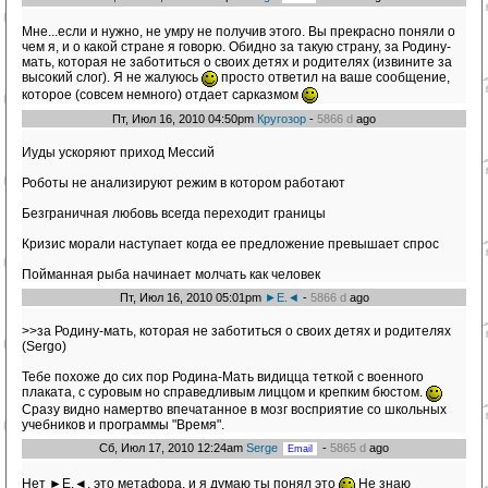
Мне...если и нужно, не умру не получив этого. Вы прекрасно поняли о
чем я, и о какой стране я говорю. Обидно за такую страну, за Родину-
мать, которая не заботиться о своих детях и родителях (извините за
высокий слог). Я не жалуюсь
просто ответил на ваше сообщение,
которое (совсем немного) отдает сарказмом
Пт, Июл 16, 2010 04:50pm
Кругозор
-
5866 d
ago
Иуды ускоряют приход Мессий
Роботы не анализируют режим в котором работают
Безграничная любовь всегда переходит границы
Кризис морали наступает когда ее предложение превышает спрос
Пойманнaя рыба начинает молчать как человек
Пт, Июл 16, 2010 05:01pm
►E.◄
-
5866 d
ago
>>за Родину-мать, которая не заботиться о своих детях и родителях
(Sergo)
Тебе похоже до сих пор Родина-Мать видицца теткой с военного
плаката, с суровым но справедливым лиццом и крепким бюстом.
Сразу видно намертво впечатанное в мозг восприятие со школьных
учебников и программы "Время".
Сб, Июл 17, 2010 12:24am
Serge
-
5865 d
ago
Нет ►Е.◄, это метафора, и я думаю ты понял это
Не знаю