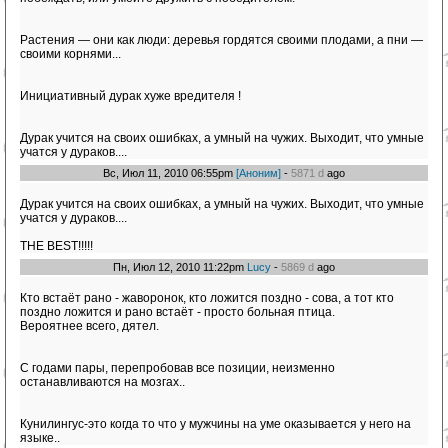
Растения — они как люди: деревья гордятся своими плодами, а пни —
своими корнями...
Инициативный дурак хуже вредителя !
Дурак учится на своих ошибках, а умный на чужих. Выходит, что умные
учатся у дураков....
Вс, Июл 11, 2010 06:55pm
[Аноним]
-
5871 d
ago
Дурак учится на своих ошибках, а умный на чужих. Выходит, что умные
учатся у дураков....
THE BEST!!!!!
Пн, Июл 12, 2010 11:22pm
Lucy
-
5869 d
ago
Кто встаёт рано - жаворонок, кто ложится поздно - сова, а тот кто
поздно ложится и рано встаёт - просто больная птица.
Вероятнее всего, дятел.
С годами пары, перепробовав все позиции, неизменно
останавливаются на мозгах..
Кунилингус-это когда то что у мужчины на уме оказывается у него на
языке..