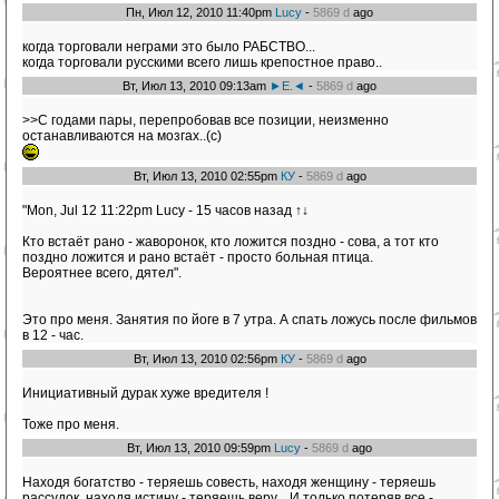
Пн, Июл 12, 2010 11:40pm
Lucy
-
5869 d
ago
когда торговали неграми это было РАБСТВО...
когда торговали русскими всего лишь крепостное право..
Вт, Июл 13, 2010 09:13am
►E.◄
-
5869 d
ago
>>С годами пары, перепробовав все позиции, неизменно
останавливаются на мозгах..(c)
Вт, Июл 13, 2010 02:55pm
КУ
-
5869 d
ago
"Mon, Jul 12 11:22pm Lucy - 15 часов назад ↑↓
Кто встаёт рано - жаворонок, кто ложится поздно - сова, а тот кто
поздно ложится и рано встаёт - просто больная птица.
Вероятнее всего, дятел".
Это про меня. Занятия по йоге в 7 утра. А спать ложусь после фильмов
в 12 - час.
Вт, Июл 13, 2010 02:56pm
КУ
-
5869 d
ago
Инициативный дурак хуже вредителя !
Тоже про меня.
Вт, Июл 13, 2010 09:59pm
Lucy
-
5869 d
ago
Находя богатство - теряешь совесть, находя женщину - теряешь
рассудок, находя истину - теряешь веру... И только потеряв все -