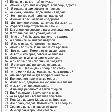
45. Её ушли в декретный отпуск...
46. -Хочешь дать мне в морду? В очередь, дружок.
47. -Я отказала вам совсем не наотрез!
48. -А ну-ка, больной, подышите на ладан!..
49. -Но я не все ещё приличия нарушил!
50. -Сейчас я расшатаю вам здоровье!
51. -Для полного счастья хотелось бы выжить...
52. -Украсьте мир отсутствием своим...
53. Как много интересного на стыке двух полов!..
54. В стране расцвёл ура-идиотизм
55. -Мне этой бабы даже на ночь не хватило!
56. А алименты он платил натурой...
57. -Я не считал. Но, кажется, ни разу...
58. -Домой ползите. И не шаркайте бровями.
59. -Вот негодяи! Помогают лишь деньгами.
60. -Я в том, что прав, совсем не виноват.
61. Согласен я уж и на фигу с маслом....
62. А он погиб при исполнении бюджета...
63. -Я это вам ещё не сильно отдалась!
64. Устал я... Целый день бродил по свету.
65. -А не могли бы вы, мадам, молчать потише?
66. -Да, напортачено тут профессиональн о...
67. Его переполняло чувство меры...
68. -Напрасно, девушка, вы корчите мне глазки.
69. А выжить он не догадался...
70. -Она ещё ребёнок?! А такой грудной....
71. Едой пахнуло... Зажурчали слюни...
72. -А за здравие - вставляйте эти свечи.
73. Пошёл в деддом. Маразма набираться.
74. -Не плачь, солдат! Возьмём тебя в спецназ...
75. Храните деньги в нашем общаке!
76. -Мы сделаем прошлое светлым!