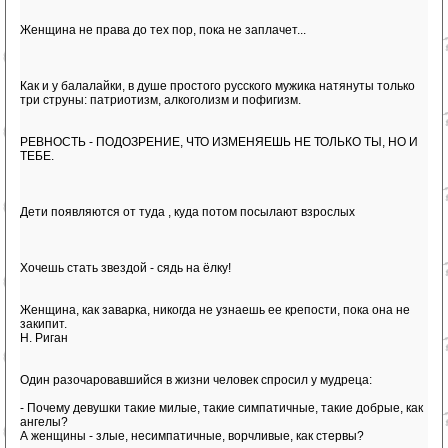
Женщина не права до тех пор, пока не заплачет...
Как и у балалайки, в душе простого русского мужика натянуты только
три струны: патриотизм, алкоголизм и пофигизм.
РЕВНОСТЬ - ПОДОЗРЕНИЕ, ЧТО ИЗМЕНЯЕШЬ НЕ ТОЛЬКО ТЫ, НО И
ТЕБЕ.
Дети появляются от туда , куда потом посылают взрослых
Хочешь стать звездой - сядь на ёлку!
Женщина, как заварка, никогда не узнаешь ее крепости, пока она не
закипит.
Н. Риган
Один разочаровавшийся в жизни человек спросил у мудреца:
- Почему девушки такие милые, такие симпатичные, такие добрые, как
ангелы?
А женщины - злые, несимпатичные, ворчливые, как стервы?