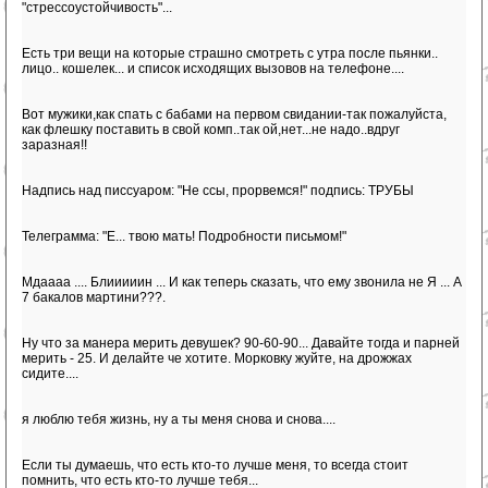
"стрессоустойчивость"...
Есть три вещи на которые страшно смотреть с утра после пьянки..
лицо.. кошелек... и список исходящих вызовов на телефоне....
Вот мужики,как спать с бабами на первом свидании-так пожалуйста,
как флешку поставить в свой комп..так ой,нет...не надо..вдруг
заразная!!
Надпись над писсуаром: "Не ссы, прорвемся!" подпись: ТРУБЫ
Телеграмма: "Е... твою мать! Подробности письмом!"
Мдаааа .... Блииииин ... И как теперь сказать, что ему звонила не Я ... А
7 бакалов мартини???.
Ну что за манера мерить девушек? 90-60-90... Давайте тогда и парней
мерить - 25. И делайте че хотите. Морковку жуйте, на дрожжах
сидите....
я люблю тебя жизнь, ну а ты меня снова и снова....
Если ты думаешь, что есть кто-то лучше меня, то всегда стоит
помнить, что есть кто-то лучше тебя...