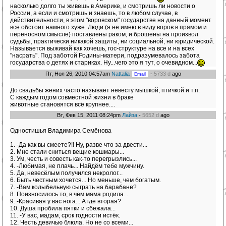
насколько долго ты живешь в Америке, и смотришь ли новости о
России, а если и смотришь и знаешь, то в любом случае, в
действительности, в этом "воровском" государстве на данный момент
все обстоит намного хуже. Люди (я не имею в виду воров в прямом и
переносном смысле) поставлены раком, и брошены на произвол
судьбы, практически никакой защиты, ни социальной, ни юридической.
Называется выживай как хочешь, гос-структуре на все и на всех
"насрать". Под заботой Родины-матери, подразумевалось забота
государства о детях и стариках. Ну...чего это я тут, о очевидном...
Пт, Ноя 26, 2010 04:57am
Nattalia
-
5733 d
ago
До свадьбы жених часто называет невесту мышкой, птичкой и т.п.
С каждым годом совместной жизни в браке
животные становятся всё крупнее....
Вт, Фев 15, 2011 08:24pm
Лайза
-
5652 d
ago
Одностишья Владимира Семёнова
1. -Да как вы смеете?!! Ну, разве что за двести...
2. Мне стали сниться вещие кошмары...
3. Ум, честь и совесть как-то перегрызлись...
4. -Любимая, не плачь... Найдём тебе мужчину.
5. Да, невесёлым получился некролог...
6. Быть честным хочется... Но меньше, чем богатым.
7. -Вам колыбельную сыграть на барабане?
8. Поизносилось то, в чём мама родила...
9. -Красивая у вас нога... А где вторая?
10. Душа пробила пятки и сбежала...
11. -У вас, мадам, срок годности истёк.
12. Честь девичью блюла. Но не со всеми...