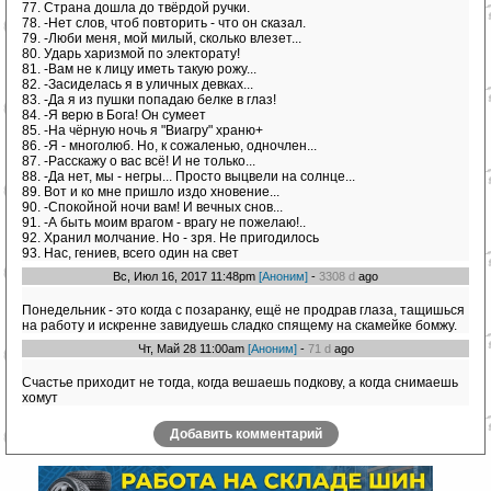
77. Страна дошла до твёрдой ручки.
78. -Нет слов, чтоб повторить - что он сказал.
79. -Люби меня, мой милый, сколько влезет...
80. Ударь харизмой по электорату!
81. -Вам не к лицу иметь такую рожу...
82. -Засиделась я в уличных девках...
83. -Да я из пушки попадаю белке в глаз!
84. -Я верю в Бога! Он сумеет
85. -На чёрную ночь я "Виагру" храню+
86. -Я - многолюб. Но, к сожаленью, одночлен...
87. -Расскажу о вас всё! И не только...
88. -Да нет, мы - негры... Просто выцвели на солнце...
89. Вот и ко мне пришло издо хновение...
90. -Спокойной ночи вам! И вечных снов...
91. -А быть моим врагом - врагу не пожелаю!..
92. Хранил молчание. Но - зря. Не пригодилось
93. Нас, гениев, всего один на свет
Вс, Июл 16, 2017 11:48pm
[Аноним]
-
3308 d
ago
Понедельник - это когда с позаранку, ещё не продрав глаза, тащишься
на работу и искренне завидуешь сладко спящему на скамейке бомжу.
Чт, Май 28 11:00am
[Аноним]
-
71 d
ago
Счастье приходит не тогда, когда вешаешь подкову, а когда снимаешь
хомут
Добавить комментарий