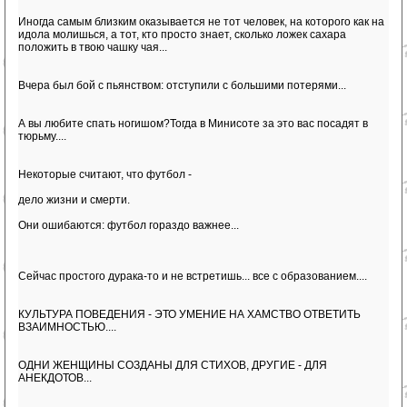
Иногда самым близким оказывается не тот человек, на которого как на
идола молишься, а тот, кто просто знает, сколько ложек сахара
положить в твою чашку чая...
Вчеpа был бой с пьянством: отступили с большими потеpями...
А вы любите спать ногишом?Тогда в Минисоте за это вас посадят в
тюрьму....
Некоторые считают, что футбол -
дело жизни и смерти.
Они ошибаются: футбол гораздо важнее...
Сейчас простого дурака-то и не встретишь... все с образованием....
КУЛЬТУРА ПОВЕДЕНИЯ - ЭТО УМЕНИЕ НА ХАМСТВО ОТВЕТИТЬ
ВЗАИМНОСТЬЮ....
ОДНИ ЖЕНЩИНЫ СОЗДАНЫ ДЛЯ СТИХОВ, ДРУГИЕ - ДЛЯ
АНЕКДОТОВ...