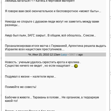
Любишь кататься??? Катись к чертовой матери!!!
Я говорю вам своё окончательное и бесповоротное «может быть»...
Никогда не спорьте с дураком-люди могут не заметить между вами
разницы...
Амур был пьян, ЗАГС закрыт.. В общем, всё обошлось.. Сексом...
Проанализировав итоги матча с Германией, Аргентина решила выдать
Израилю всех нацистских преступников....
Чт, Июл 15, 2010 12:13am
Lucy
-
5867 d
ago
Новость : ученым удалось скрестить крота и кролика .
Существо ничего не видит , но если нащупает ...
Подумал о жизни – налетели мухи...
Поимейте же совесть!
Бабочки в животе... Тараканы в голове... Не организм, а террариум
какой-то!