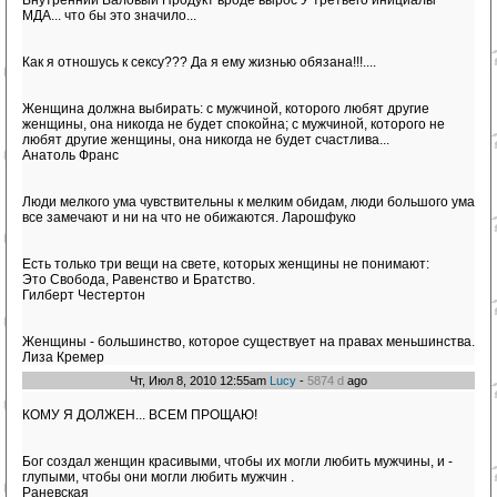
Внутренний Валовый Продукт вроде вырос У третьего инициалы
МДА... что бы это значило...
Как я отношусь к сексу??? Да я ему жизнью обязана!!!....
Женщина должна выбирать: с мужчиной, которого любят другие
женщины, она никогда не будет спокойна; с мужчиной, которого не
любят другие женщины, она никогда не будет счастлива...
Анатоль Франс
Люди мелкого ума чувствительны к мелким обидам, люди большого ума
все замечают и ни на что не обижаются. Ларошфуко
Есть только три вещи на свете, которых женщины не понимают:
Это Свобода, Равенство и Братство.
Гилберт Честертон
Женщины - большинство, которое существует на правах меньшинства.
Лиза Кремер
Чт, Июл 8, 2010 12:55am
Lucy
-
5874 d
ago
КОМУ Я ДОЛЖЕН... ВСЕМ ПРОЩАЮ!
Бог создал женщин красивыми, чтобы их могли любить мужчины, и -
глупыми, чтобы они могли любить мужчин .
Раневская