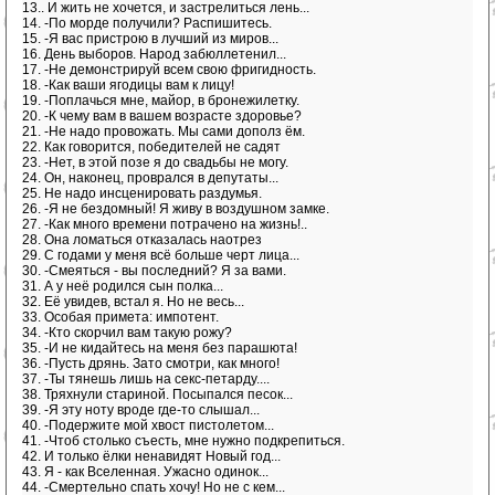
13.. И жить не хочется, и застрелиться лень...
14. -По морде получили? Распишитесь.
15. -Я вас пристрою в лучший из миров...
16. День выборов. Народ забюллетенил...
17. -Не демонстрируй всем свою фригидность.
18. -Как ваши ягодицы вам к лицу!
19. -Поплачься мне, майор, в бронежилетку.
20. -К чему вам в вашем возрасте здоровье?
21. -Не надо провожать. Мы сами дополз ём.
22. Как говорится, победителей не садят
23. -Нет, в этой позе я до свадьбы не могу.
24. Он, наконец, проврался в депутаты...
25. Не надо инсценировать раздумья.
26. -Я не бездомный! Я живу в воздушном замке.
27. -Как много времени потрачено на жизнь!..
28. Она ломаться отказалась наотрез
29. С годами у меня всё больше черт лица...
30. -Смеяться - вы последний? Я за вами.
31. А у неё родился сын полка...
32. Её увидев, встал я. Но не весь...
33. Особая примета: импотент.
34. -Кто скорчил вам такую рожу?
35. -И не кидайтесь на меня без парашюта!
36. -Пусть дрянь. Зато смотри, как много!
37. -Ты тянешь лишь на секс-петарду....
38. Тряхнули стариной. Посыпался песок...
39. -Я эту ноту вроде где-то слышал...
40. -Подержите мой хвост пистолетом...
41. -Чтоб столько съесть, мне нужно подкрепиться.
42. И только ёлки ненавидят Новый год...
43. Я - как Вселенная. Ужасно одинок...
44. -Смертельно спать хочу! Но не с кем...