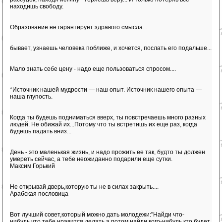
находишь свободу.
Образование не гарантирует здравого смысла...
бывает, узнаешь человека поближе, и хочется, послать его подальше...
Мало знать себе цену - надо еще пользоваться спросом....
*Источник нашей мудрости — наш опыт. Источник нашего опыта —
наша глупость.
Когда ты будешь подниматься вверх, ты повстречаешь много разных
людей. Не обижай их...Потому что ты встретишь их еще раз, когда
будешь падать вниз...
День - это маленькая жизнь, и надо прожить ее так, будто ты должен
умереть сейчас, а тебе неожиданно подарили еще сутки.
Максим Горький
Не открывай дверь,которую ты не в силах закрыть....
Арабская пословица
Вот лучший совет,который можно дать молодежи:"Найди что-
нибудь,что тебе нравится делать,а потом найди кого-нибудь,кто будет