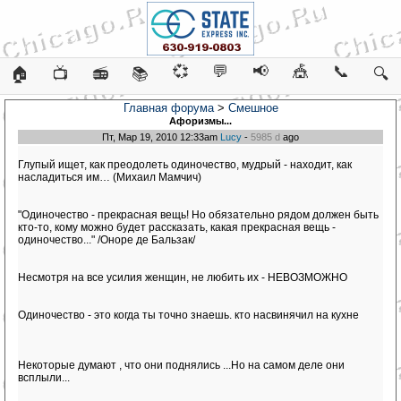
💞
💬
📢
🎪
📞
🏠
📺
📻
📚
🔍
Главная форума
>
Смешное
Афоризмы...
Пт, Мар 19, 2010 12:33am
Lucy
-
5985 d
ago
Глупый ищет, как преодолеть одиночество, мудрый - находит, как
насладиться им… (Михаил Мамчич)
"Одиночество - прекрасная вещь! Но обязательно рядом должен быть
кто-то, кому можно будет рассказать, какая прекрасная вещь -
одиночество..." /Оноре де Бальзак/
Несмотря на все усилия женщин, не любить их - НЕВОЗМОЖНО
Одиночество - это когда ты точно знаешь. кто насвинячил на кухне
Некоторые думают , что они поднялись ...Но на самом деле они
всплыли...