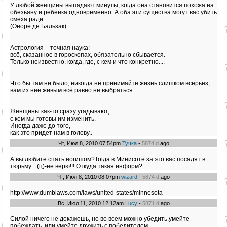
У любой женщины выпадают минуты, когда она становится похожа на
обезьяну и ребёнка одновременно. А оба эти существа могут вас убить
смеха ради...
(Оноре де Бальзак)
Астрология – точная наука:
всё, сказанное в гороскопах, обязательно сбывается.
Только неизвестно, когда, где, с кем и что конкретно....
Что бы там ни было, никогда не принимайте жизнь слишком всерьёз;
вам из неё живым всё равно не выбраться....
Женщины как-то сразу угадывают,
с кем мы готовы им изменить.
Иногда даже до того,
как это придет нам в голову..
Чт, Июл 8, 2010 07:54pm
Тучка
-
5874 d
ago
А вы любите спать ногишом?Тогда в Минисоте за это вас посадят в
тюрьму....(ц)-не верю!!! Откуда такая информ?
Чт, Июл 8, 2010 08:07pm
wizard
-
5874 d
ago
http://www.dumblaws.com/laws/united-states/minnesota
Вс, Июл 11, 2010 12:12am
Lucy
-
5871 d
ago
Силой ничего не докажешь, но во всем можно убедить.умейте
побеждать, или умейте дружить с победителем.