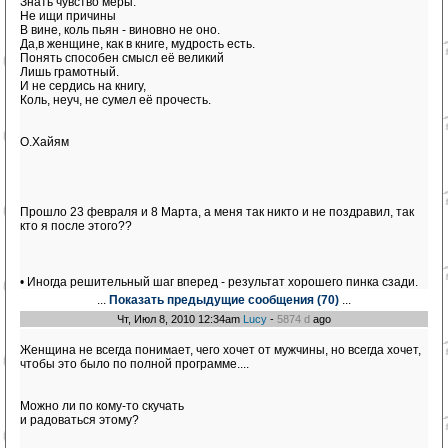
Знать чувство меры.
Не ищи причины
В вине, коль пьян - виновно не оно.
Да,в женщине, как в книге, мудрость есть.
Понять способен смысл её великий
Лишь грамотный.
И не сердись на книгу,
Коль, неуч, не сумел её прочесть.
О.Хайям
Прошло 23 февраля и 8 Марта, а меня так никто и не поздравил, так
кто я после этого??
• Иногда решительный шаг вперед - результат хорошего пинка сзади.
...
Показать предыдущие сообщения (70)
...
Чт, Июл 8, 2010 12:34am
Lucy
-
5874 d
ago
Женщина не всегда понимает, чего хочет от мужчины, но всегда хочет,
чтобы это было по полной программе....
Можно ли по кому-то скучать
и радоваться этому?