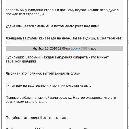
забрать бы у купидона стрелы и дать ему подзатыльник, чтоб думал
прежде чем стрелял!)))
удача улыбается смелым!!! а потом долго ржет над ними..
Женщина за рулём, как звезда на небе...Ты её видишь, а Она тебя нет
!!!
Чт, Июл 15, 2010 12:06am
Lucy
-
5867 d
ago
Курильщик! Запомни! Каждая выкуреная сигарета - это миньет
табачной фабрике!
Лысина - это полянка, вытоптанная мыслями.
Типун вам на ваш великий и могучий русский язык....
Пьяные рыбаки ночью поймали русалку. Наутро оказалось, что это
сом, и всем стало стыдно
Полубокс - это когда бьют только вас...