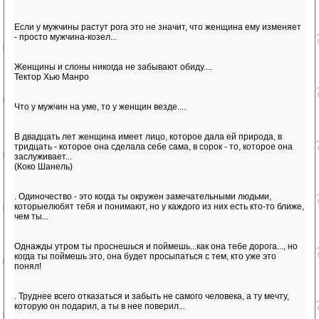
Если у мужчины растут рога это не значит, что женщина ему изменяет
- просто мужчина-козел...
Женщины и слоны никогда не забывают обиду....
Тектор Хью Манро
Что у мужчин на уме, то у женщин везде....
В двадцать лет женщина имеет лицо, которое дала ей природа, в
тридцать - которое она сделала себе сама, в сорок - то, которое она
заслуживает...
(Коко Шанель)
. Одиночество - это когда ты окружен замечательными людьми,
которыелюбят тебя и понимают, но у каждого из них есть кто-то ближе,
чем ты...
Однажды утром ты проснешься и поймешь...как она тебе дорога..., но
когда ты поймешь это, она будет просыпаться с тем, кто уже это
понял!
. Труднее всего отказаться и забыть не самого человека, а ту мечту,
которую он подарил, а ты в нее поверил...