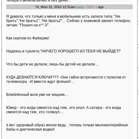
Теперь о вечном.Вечно я без денег...
Чт, Июл 15, 2010 12:31am
Lucy
-
5867 d
ago
Я думала, что только у меня в мобильнике есть записи типа: "Не
брать","Не брать1", "Не брать2"… Сейчас у знакомой звонит телефон,
читаю: "Пошел на х**-3"
Как серпом по Фаберже!
Надпись в туалете,"НИЧЕГО ХОРОШЕГО ИЗ ТЕБЯ НЕ ВЫЙДЕТ!"
Что бы дети не делали, лишь бы детей не делали....
КУДА ДЕВАЮТСЯ КЛЮЧИ??? -Они тайно встречаются с пультом от
телевизора. -И вместе ждут флешкУ....
Влюблённый волк уже не хищник....
Юмор - это когда смеются над тем , кто упал. А сатира - это когда
смеются над тем , кто толкнул....
я вот здоровый образ жизни веду... теперь только малокаллорийные
бабы и диетическая водка!!