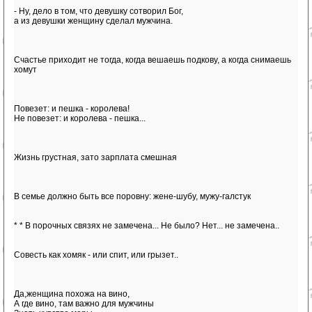
- Ну, дело в том, что девушку сотворил Бог,
а из девушки женщину сделал мужчина.
Счастье приходит не тогда, когда вешаешь подкову, а когда снимаешь
хомут
Повезет: и пешка - королева!
Не повезет: и королева - пешка...
Жизнь грустная, зато зарплата смешная
В семье должно быть все поровну: жене-шубу, мужу-галстук
* * В порочных связях не замечена... Не было? Нет... не замечена..
Совесть как хомяк - или спит, или грызет..
Да,женщина похожа на вино,
А где вино, там важно для мужчины