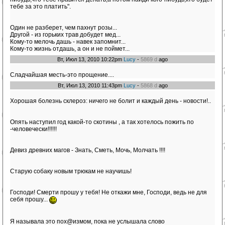
тебе за это платить".
Один не разберет, чем пахнут розы...
Другой - из горьких трав добудет мед...
Кому-то мелочь дашь - навек запомнит...
Кому-то жизнь отдашь, а он и не поймет...
Вт, Июл 13, 2010 10:22pm
Lucy
-
5869 d
ago
Сладчайшая месть-это прощение....
Вт, Июл 13, 2010 11:43pm
Lucy
-
5868 d
ago
Хорошая болезнь склероз: ничего не болит и каждый день - новости!..
Опять наступил год какой-то скотины , а так хотелось пожить по
-человечески!!!!!!
Девиз древних магов - Знать, Сметь, Мочь, Молчать !!!!
Старую собаку новым трюкам не научишь!
Господи! Смерти прошу у тебя! Не откажи мне, Господи, ведь не для
себя прошу...
Я называла это пох@измом, пока не услышала слово