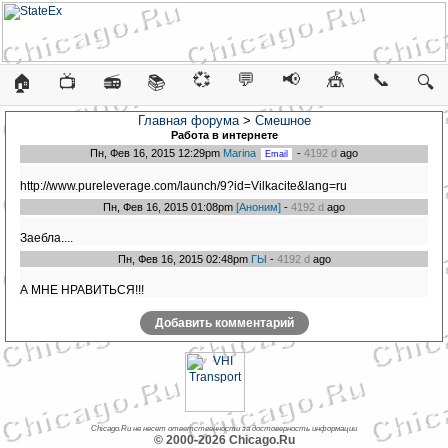
💞
💬
📢
🎪
📞
🏠
📺
📻
📚
🔍
Главная форума
>
Смешное
Работа в интернете
Пн, Фев 16, 2015 12:29pm
Marina
-
4192 d
ago
http://www.pureleverage.com/launch/9?id=Vilkacite&lang=ru
Пн, Фев 16, 2015 01:08pm
[Аноним]
-
4192 d
ago
Зaеблa....
Пн, Фев 16, 2015 02:48pm
ГЫ
-
4192 d
ago
А МНЕ НРАВИТЬСЯ!!!
Добавить комментарий
Chicago.Ru не несет ответственности за достоверность информации
© 2000-2026 Chicago.Ru