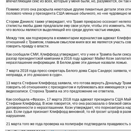
впечатляющий секс из всех, которые у меня были, но, разумеется, он так 
Помимо этого она раскрыла некоторые другие пикантные детали этих от
полового члена у президента США меньше обычного, но «не чудовищно ма
Сторми Дэниелс также утверждает, что Трамп прекрасно осознает нелепос
стилисты якобы даже предлагали ему свои услуги, чтобы это изменить. Но
что волосы являются выделяющей его среди других частью имиджа.
Между тем, как подчеркнула в комментарии журналистам адвокат Клиффо
отношений с Трампом, главным смыслом книги все же является участь с
говорить правду о власти.
Как сообщали СМИ, Клиффорд утверждает, что у нее и Трампа были сексу
разгар президентской кампании в 2016 году адвокат Майкл Коэн заплатил
неразглашение информации. В Белом доме эти данные назвали ложью.
7 марта 2018 года пресс-секретарь Белого дома Сара Сандерс заявила, 
неправда, и это доказано в суде».
13 марта Стефани Клиффорд заявила, что готова вернуть Дональду Трамп
говорить об отношениях с президентом и публиковать все имеющиеся у 
видеозаписи. Сторона Трампа на это предложение не ответила.
Как сообщала «Фраза», 17 марта 2018 года адвокат президента США Майк
Стефани Клиффорд. В иске говорится, что она рассказала о близкой связ
договоренности о неразглашении. Коэн утверждает, что порноактриса на
раз. Если судья признает Клиффорд виновной, то ей грозит штраф в раз
нарушение.
21 марта того же года проверка на полиграфе подтвердила правдивость