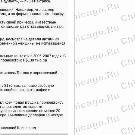
не думает», — пишет актриса.
ношений. Например, что размер
л», и по форме напоминает поганку.
ть своей прически, и известные
 он каждый раз отказывался, считая,
рд, несмотря на детали интимных
овременной женщины, не испугавшейся
альные контакты в 2006-2007 годах. В
 порноактрисе $130 тыс. за
что «связь Трампа с порнозвездой —
у $130 тыс. за право свободно
нее сообщения, фотографии и
л Коэн подал в суд на порноактрису
и с президентом вопреки
рушила их соглашение не менее 20
мере 1 миллиона долларов за каждое
 заявлений Клиффорд.