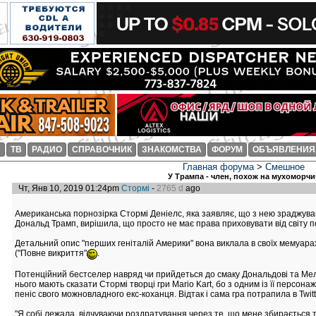
И
ТВ
РАДИО
СПРАВОЧНИК
ЗНАКОМСТВА
ФОРУМ
ОБЪЯВЛЕНИЯ
Главная форума
>
Смешное
У Трампа - член, похож на мухоморчи
Чт, Янв 10, 2019 01:24pm
Стормі
-
2765 d
ago
Американська порнозірка Стормі Деніелс, яка заявляє, що з нею зраджу
Дональд Трамп, вирішила, що просто не має права приховувати від світу 
Детальний опис "перших геніталій Америки" вона виклала в своїх мемуарах, 
("Повне викриття"
.
Потенційний бестселер навряд чи прийдеться до смаку Дональдові та Мела
нього мають сказати Стормі творці гри Mario Kart, бо з одним із її персон
пеніс свого можновладного екс-коханця. Відтак і сама гра потрапила в Twit
"Я собі лежала, відчуваючи роздратування через те, що мене збирається т