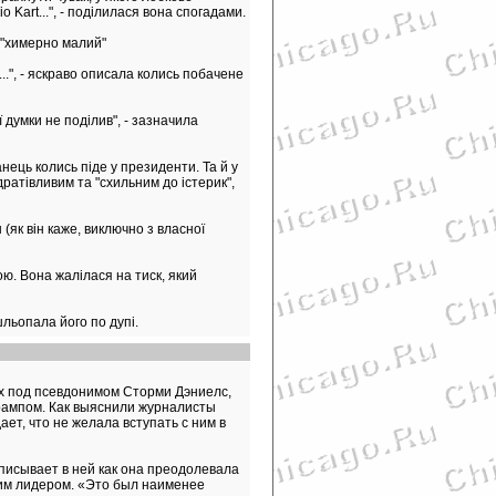
 Kart...", - поділилася вона спогадами.
е "химерно малий"
...", - яскраво описала колись побачене
ї думки не поділив", - зазначила
ханець колись піде у президенти. Та й у
дратівливим та "схильним до істерик",
(як він каже, виключно з власної
ою. Вона жалілася на тиск, який
льопала його по дупі.
х под псевдонимом Сторми Дэниелс,
рампом. Как выяснили журналисты
ет, что не желала вступать с ним в
описывает в ней как она преодолевала
ким лидером. «Это был наименее