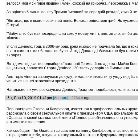
велосся мов у снігової людини і член, схожий на грибочка, персонажа з Mario
За оцінкою білявки, пеніс у Трампа "менший за середній розмір", хоча й н
"Він знає, що в нього незвичний пеніс. Велика голівка мов гриб. Як мухомор
Стормі.
"Мабуть, то був найпосередніший секс у моєму житті, але, звісно, він би ціє
жіночка.
Зі слів Деніелс, тоді, в 2006-му році, вона нізащо не подумала би, що її ко
нього самого таких бажань не було. Й тоді Дональд і близько не був таким 
як зараз.
Як відомо, під час передвиборчої кампанії Трампа його адвокат Майкл Коен 
ініціативи), заплатив Стормі Деніелс 130 тисяч доларів за її мовчання.
Але торік жіночка звернулася до суду, вимагаючи визнати ту угоду недійсн
чиниться на неї оточенням президента.
Нагадаємо, як уже розказувала Деніелс, Трампові подобалося, коли вона ш
Чт, Янв 10, 2019 01:41pm
[Аноним]
-
2764 d
ago
Порноактриса Стефани Клиффорд, известная в профессиональных круга
рассказала о своем сексуальном опыте с президентом США Дональдом Т
«Фразы», в своей скандальной книге «Полное разоблачение» она утвержда
интимные отношения.
Как сообщает The Guardian со ссылкой на книгу, Клиффорд, в частности, 
отвращение к себе, вступая в сексуальный контакт с будущим американс