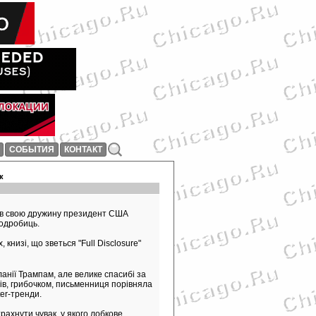
СОБЫТИЯ
КОНТАКТ
к
вав свою дружину президент США
подробиць.
книзі, що зветься "Full Disclosure"
нії Трампам, але велике спасибі за
ажів, грибочком, письменниця порівняла
ter-тренди.
рахнути чувак, у якого лобкове